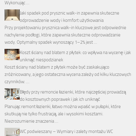
Wykonując …
Jaki spadek pod prysznic walk-in zapewnia skuteczne
odprowadzenie wody i komfort użytkowania
Przy projektowaniu prysznica walk-in kluczowe jest odpowiednie
nachylenie podłogi, które zapewnia skuteczne odprowadzanie
wody. Optymalny spadek wynoszący 1–2% jest …
Koszt ściany nad blatem z płytek: co wpływa na wycenę i jak
uniknąć niespodzianek
Koszt ściany nad blatem z płytek może być zaskakująco
zróżnicowany, a jego ostateczna wycena zależy od kilku kluczowych
czynników. …
Błędy przy remoncie łazienki, które najczęściej prowadzą
do kosztownych poprawek i jak ich uniknąć
Planując remont łazienki, łatwo można wpaść w pułapki, które
skutkują nie tylko frustracją, ale i wysokimi kosztami.
Niezrozumienie znaczenia …
WC podwieszany – Wymiary i zalety montażu WC