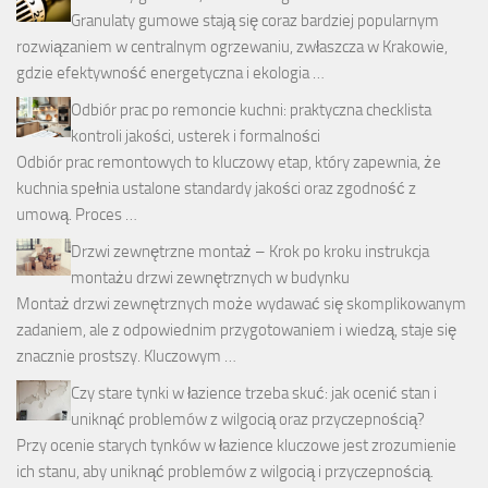
Granulaty gumowe stają się coraz bardziej popularnym
rozwiązaniem w centralnym ogrzewaniu, zwłaszcza w Krakowie,
gdzie efektywność energetyczna i ekologia …
Odbiór prac po remoncie kuchni: praktyczna checklista
kontroli jakości, usterek i formalności
Odbiór prac remontowych to kluczowy etap, który zapewnia, że
kuchnia spełnia ustalone standardy jakości oraz zgodność z
umową. Proces …
Drzwi zewnętrzne montaż – Krok po kroku instrukcja
montażu drzwi zewnętrznych w budynku
Montaż drzwi zewnętrznych może wydawać się skomplikowanym
zadaniem, ale z odpowiednim przygotowaniem i wiedzą, staje się
znacznie prostszy. Kluczowym …
Czy stare tynki w łazience trzeba skuć: jak ocenić stan i
uniknąć problemów z wilgocią oraz przyczepnością?
Przy ocenie starych tynków w łazience kluczowe jest zrozumienie
ich stanu, aby uniknąć problemów z wilgocią i przyczepnością.