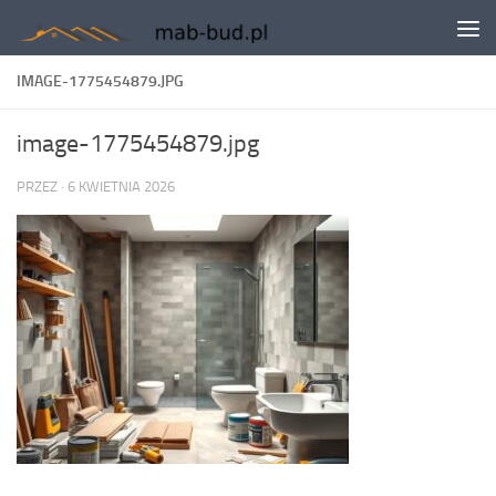
Skip to content
IMAGE-1775454879.JPG
image-1775454879.jpg
PRZEZ
·
6 KWIETNIA 2026