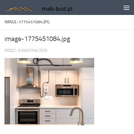
Skip to content
IMAGE-1775451084.JPG
image-1775451084.jpg
PRZEZ
·
6 KWIETNIA 2026