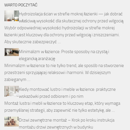
WARTO POCZYTAĆ
Hydroizolacja ścian w strefie mokrej łazienki — jak dobrać
właściwą wysokość dla skutecznej ochrony przed wilgocią
Wybór odpowiedniej wysokości hydroizolacji w strefie mokrej
łazienki jest kluczowy dla ochrony przed wilgocią i zniszczeniami.
Aby skutecznie zabezpieczyć …
Minimalizm w łazience: Proste sposoby na czystą i
elegancką aranżację
Minimalizm w łazience to nie tylko trend, ale sposób na stworzenie
przestrzeni sprzyjającej relaksowi i harmonii. W dzisiejszym
zabieganym …
Kiedy montować lustro i meble w łazience: praktyczne
wskazówki przed odbiorem i po nim
Montaż lustra i mebli w łazience to kluczowy etap, który wymaga
przemyślanej strategii, aby zapewnić nie tylko estetykę, ale …
Drzwi zewnętrzne montaż – Krok po kroku instrukcja
montażu drzwi zewnętrznych w budynku