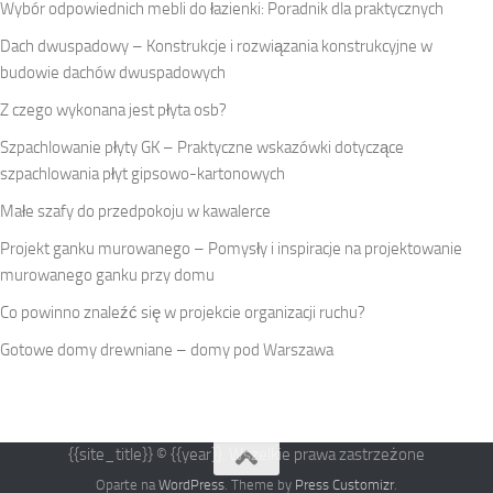
Wybór odpowiednich mebli do łazienki: Poradnik dla praktycznych
Dach dwuspadowy – Konstrukcje i rozwiązania konstrukcyjne w
budowie dachów dwuspadowych
Z czego wykonana jest płyta osb?
Szpachlowanie płyty GK – Praktyczne wskazówki dotyczące
szpachlowania płyt gipsowo-kartonowych
Małe szafy do przedpokoju w kawalerce
Projekt ganku murowanego – Pomysły i inspiracje na projektowanie
murowanego ganku przy domu
Co powinno znaleźć się w projekcie organizacji ruchu?
Gotowe domy drewniane – domy pod Warszawa
{{site_title}} © {{year}}. Wszelkie prawa zastrzeżone
Oparte na
WordPress
. Theme by
Press Customizr
.