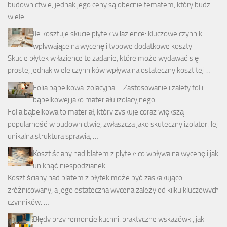
budownictwie, jednak jego ceny są obecnie tematem, który budzi
wiele …
Ile kosztuje skucie płytek w łazience: kluczowe czynniki
wpływające na wycenę i typowe dodatkowe koszty
Skucie płytek w łazience to zadanie, które może wydawać się
proste, jednak wiele czynników wpływa na ostateczny koszt tej …
Folia bąbelkowa izolacyjna – Zastosowanie i zalety folii
bąbelkowej jako materiału izolacyjnego
Folia bąbelkowa to materiał, który zyskuje coraz większą
popularność w budownictwie, zwłaszcza jako skuteczny izolator. Jej
unikalna struktura sprawia, …
Koszt ściany nad blatem z płytek: co wpływa na wycenę i jak
uniknąć niespodzianek
Koszt ściany nad blatem z płytek może być zaskakująco
zróżnicowany, a jego ostateczna wycena zależy od kilku kluczowych
czynników. …
Błędy przy remoncie kuchni: praktyczne wskazówki, jak