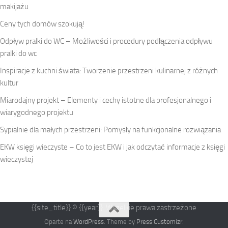
makijażu
Ceny tych domów szokują!
Odpływ pralki do WC – Możliwości i procedury podłączenia odpływu
pralki do wc
Inspiracje z kuchni świata: Tworzenie przestrzeni kulinarnej z różnych
kultur
Miarodajny projekt – Elementy i cechy istotne dla profesjonalnego i
wiarygodnego projektu
Sypialnie dla małych przestrzeni: Pomysły na funkcjonalne rozwiązania
EKW księgi wieczyste – Co to jest EKW i jak odczytać informacje z księgi
wieczystej
{{site_title}} © {{year}}. Wszelkie prawa zastrzeżone
Oparte na
WordPress
. Theme by
Press Customizr
.