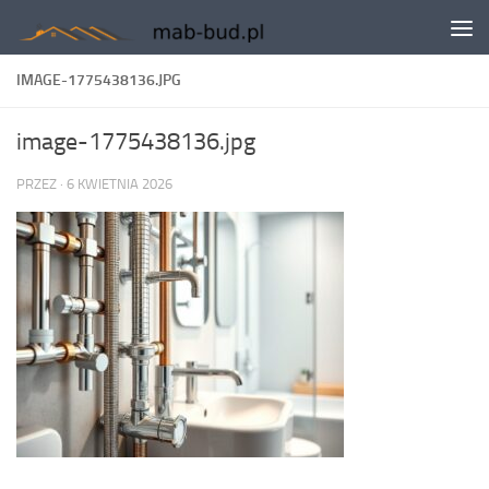
Skip to content
IMAGE-1775438136.JPG
image-1775438136.jpg
PRZEZ
·
6 KWIETNIA 2026