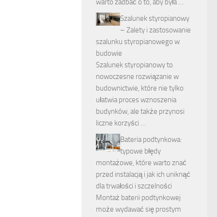
warto zadbać o to, aby była …
Szalunek styropianowy
– Zalety i zastosowanie
szalunku styropianowego w
budowie
Szalunek styropianowy to
nowoczesne rozwiązanie w
budownictwie, które nie tylko
ułatwia proces wznoszenia
budynków, ale także przynosi
liczne korzyści …
Bateria podtynkowa:
typowe błędy
montażowe, które warto znać
przed instalacją i jak ich uniknąć
dla trwałości i szczelności
Montaż baterii podtynkowej
może wydawać się prostym