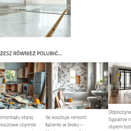
ŻESZ RÓWNIEŻ POLUBIĆ…
Odpoczyne
emontażu starej
Ile kosztuje remont
Sypialnie 
 kluczowe czynniki
łazienki w bloku –
stylem bo