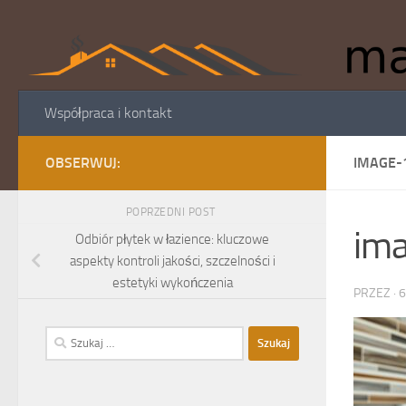
Skip to content
Współpraca i kontakt
OBSERWUJ:
IMAGE-
POPRZEDNI POST
im
Odbiór płytek w łazience: kluczowe
aspekty kontroli jakości, szczelności i
estetyki wykończenia
PRZEZ
·
6
Szukaj: