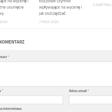
ące na wycenę i
kluczowe czynniki
5 KWIETNIA 
zne usunięcie
wpływające na wycenę i
wy
jak oszczędzać
 2026
7 MAJA 2026
 KOMENTARZ
tarz
*
a
*
Adres email
*
na internetowa