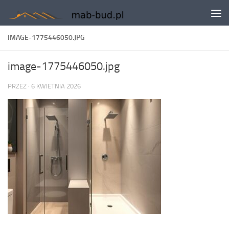
Skip to content
IMAGE-1775446050.JPG
image-1775446050.jpg
PRZEZ
·
6 KWIETNIA 2026