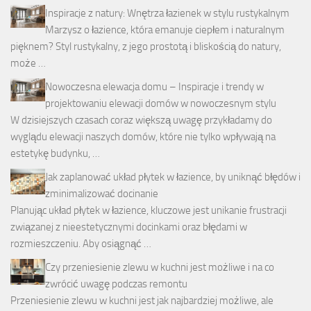
Inspiracje z natury: Wnętrza łazienek w stylu rustykalnym
Marzysz o łazience, która emanuje ciepłem i naturalnym
pięknem? Styl rustykalny, z jego prostotą i bliskością do natury,
może …
Nowoczesna elewacja domu – Inspiracje i trendy w
projektowaniu elewacji domów w nowoczesnym stylu
W dzisiejszych czasach coraz większą uwagę przykładamy do
wyglądu elewacji naszych domów, które nie tylko wpływają na
estetykę budynku, …
Jak zaplanować układ płytek w łazience, by uniknąć błędów i
zminimalizować docinanie
Planując układ płytek w łazience, kluczowe jest unikanie frustracji
związanej z nieestetycznymi docinkami oraz błędami w
rozmieszczeniu. Aby osiągnąć …
Czy przeniesienie zlewu w kuchni jest możliwe i na co
zwrócić uwagę podczas remontu
Przeniesienie zlewu w kuchni jest jak najbardziej możliwe, ale