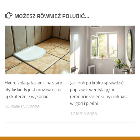
MOŻESZ RÓWNIEŻ POLUBIĆ…
Hydroizolacja łazienki na stare
Jak krok po kroku sprawdzić i
płytki: kiedy jest możliwa i jak
poprawić wentylację po
ją skutecznie wykonać
remoncie łazienki, by uniknąć
wilgoci i pleśni
14 KWIETNIA 2026
17 MAJA 2026