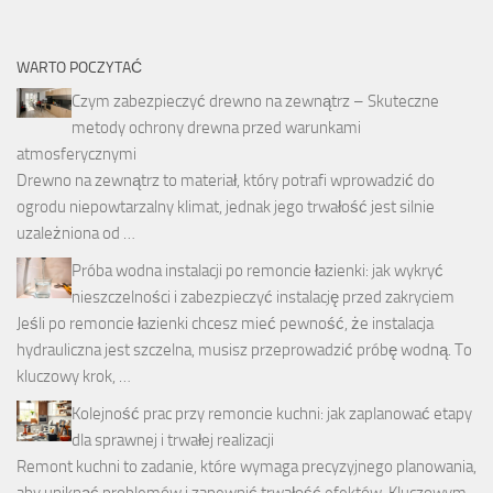
WARTO POCZYTAĆ
Czym zabezpieczyć drewno na zewnątrz – Skuteczne
metody ochrony drewna przed warunkami
atmosferycznymi
Drewno na zewnątrz to materiał, który potrafi wprowadzić do
ogrodu niepowtarzalny klimat, jednak jego trwałość jest silnie
uzależniona od …
Próba wodna instalacji po remoncie łazienki: jak wykryć
nieszczelności i zabezpieczyć instalację przed zakryciem
Jeśli po remoncie łazienki chcesz mieć pewność, że instalacja
hydrauliczna jest szczelna, musisz przeprowadzić próbę wodną. To
kluczowy krok, …
Kolejność prac przy remoncie kuchni: jak zaplanować etapy
dla sprawnej i trwałej realizacji
Remont kuchni to zadanie, które wymaga precyzyjnego planowania,
aby uniknąć problemów i zapewnić trwałość efektów. Kluczowym