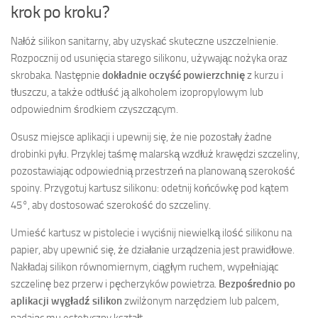
krok po kroku?
Nałóż silikon sanitarny, aby uzyskać skuteczne uszczelnienie.
Rozpocznij od usunięcia starego silikonu, używając nożyka oraz
skrobaka. Następnie
dokładnie oczyść powierzchnię
z kurzu i
tłuszczu, a także odtłuść ją alkoholem izopropylowym lub
odpowiednim środkiem czyszczącym.
Osusz miejsce aplikacji i upewnij się, że nie pozostały żadne
drobinki pyłu. Przyklej taśmę malarską wzdłuż krawędzi szczeliny,
pozostawiając odpowiednią przestrzeń na planowaną szerokość
spoiny. Przygotuj kartusz silikonu: odetnij końcówkę pod kątem
45°, aby dostosować szerokość do szczeliny.
Umieść kartusz w pistolecie i wyciśnij niewielką ilość silikonu na
papier, aby upewnić się, że działanie urządzenia jest prawidłowe.
Nakładaj silikon równomiernym, ciągłym ruchem, wypełniając
szczelinę bez przerw i pęcherzyków powietrza.
Bezpośrednio po
aplikacji wygładź silikon
zwilżonym narzędziem lub palcem,
nadając mu estetyczny kształt.