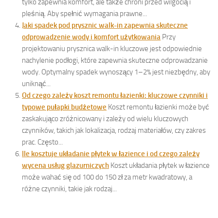
tylko zapewnia komfort, ale także chroni przed wilgocią i
pleśnią. Aby spełnić wymagania prawne...
Jaki spadek pod prysznic walk-in zapewnia skuteczne
odprowadzenie wody i komfort użytkowania
Przy
projektowaniu prysznica walk-in kluczowe jest odpowiednie
nachylenie podłogi, które zapewnia skuteczne odprowadzanie
wody. Optymalny spadek wynoszący 1–2% jest niezbędny, aby
uniknąć...
Od czego zależy koszt remontu łazienki: kluczowe czynniki i
typowe pułapki budżetowe
Koszt remontu łazienki może być
zaskakująco zróżnicowany i zależy od wielu kluczowych
czynników, takich jak lokalizacja, rodzaj materiałów, czy zakres
prac. Często...
Ile kosztuje układanie płytek w łazience i od czego zależy
wycena usług glazurniczych
Koszt układania płytek w łazience
może wahać się od 100 do 150 zł za metr kwadratowy, a
różne czynniki, takie jak rodzaj...