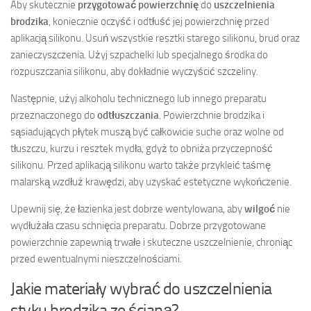
Aby skutecznie
przygotować powierzchnię
do
uszczelnienia
brodzika
, koniecznie oczyść i odtłuść jej powierzchnię przed
aplikacją silikonu. Usuń wszystkie resztki starego silikonu, brud oraz
zanieczyszczenia. Użyj szpachelki lub specjalnego środka do
rozpuszczania silikonu, aby dokładnie wyczyścić szczeliny.
Następnie, użyj alkoholu technicznego lub innego preparatu
przeznaczonego do
odtłuszczania
. Powierzchnie brodzika i
sąsiadujących płytek muszą być całkowicie suche oraz wolne od
tłuszczu, kurzu i resztek mydła, gdyż to obniża przyczepność
silikonu. Przed aplikacją silikonu warto także przykleić taśmę
malarską wzdłuż krawędzi, aby uzyskać estetyczne wykończenie.
Upewnij się, że łazienka jest dobrze wentylowana, aby
wilgoć
nie
wydłużała czasu schnięcia preparatu. Dobrze przygotowane
powierzchnie zapewnią trwałe i skuteczne uszczelnienie, chroniąc
przed ewentualnymi nieszczelnościami.
Jakie materiały wybrać do uszczelnienia
styku brodzika ze ścianą?