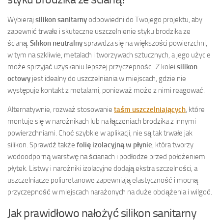
Wybieraj
silikon sanitarny
odpowiedni do Twojego projektu, aby
zapewnić trwałe i skuteczne uszczelnienie styku brodzika ze
ścianą.
Silikon neutralny
sprawdza się na większości powierzchni,
w tym na szkliwie, metalach i tworzywach sztucznych, a jego użycie
może sprzyjać uzyskaniu lepszej przyczepności. Z kolei
silikon
octowy
jest idealny do uszczelniania w miejscach, gdzie nie
występuje kontakt z metalami, ponieważ może z nimi reagować.
Alternatywnie, rozważ stosowanie
taśm uszczelniających
, które
montuje się w narożnikach lub na łączeniach brodzika z innymi
powierzchniami. Choć szybkie w aplikacji, nie są tak trwałe jak
silikon. Sprawdź także
folię izolacyjną w płynie
, która tworzy
wodoodporną warstwę na ścianach i podłodze przed położeniem
płytek. Listwy i narożniki izolacyjne dodają ekstra szczelności, a
uszczelniacze poliuretanowe zapewniają elastyczność i mocną
przyczepność w miejscach narażonych na duże obciążenia i wilgoć.
Jak prawidłowo nałożyć silikon sanitarny