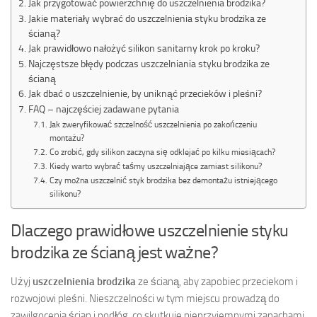
Jak przygotować powierzchnię do uszczelnienia brodzika?
Jakie materiały wybrać do uszczelnienia styku brodzika ze
ścianą?
Jak prawidłowo nałożyć silikon sanitarny krok po kroku?
Najczęstsze błędy podczas uszczelniania styku brodzika ze
ścianą
Jak dbać o uszczelnienie, by uniknąć przecieków i pleśni?
FAQ – najczęściej zadawane pytania
Jak zweryfikować szczelność uszczelnienia po zakończeniu
montażu?
Co zrobić, gdy silikon zaczyna się odklejać po kilku miesiącach?
Kiedy warto wybrać taśmy uszczelniające zamiast silikonu?
Czy można uszczelnić styk brodzika bez demontażu istniejącego
silikonu?
Dlaczego prawidłowe uszczelnienie styku
brodzika ze ścianą jest ważne?
Użyj
uszczelnienia brodzika
ze ścianą, aby zapobiec przeciekom i
rozwojowi pleśni. Nieszczelności w tym miejscu prowadzą do
zawilgocenia ścian i podłóg, co skutkuje nieprzyjemnymi zapachami