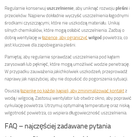
Regularnie konserwuj
uszczelnienie
, aby uniknąć rozwoju
pleśni
i
przecieków. Najpierw dokładnie wyczyść uszczelnienia łagodnymi
środkami czyszczącymi, które nie uszkodzą materiału. Unikaj
silnych chemikaliów, które mogą osłabić uszczelnienia. Zadbaj o
dobrą wentylację w
łazience, aby ograniczyć
wilgoć
powietrza, co
jest kluczowe dla zapobiegania pleśni.
Pamiętaj, aby regularnie sprawdzać uszczelnienia pod kątem
zarysowań lub pęknięć, które mogą umożliwić wodzie penetrację.
W przypadku zauważenia jakichkolwiek uszkodzeń, przeprowadź
naprawy jak najszybciej, aby nie dopuścić do pogorszenia sytuacji.
Osuszaj
łazienkę po każdej kąpieli, aby zminimalizować kontakt
z
wodą i wilgocią. Zastosuj wentylator lub otwórz okno, aby poprawić
cyrkulację powietrza. Utrzymuj optymalną temperaturę oraz niską
wilgotność powietrza, co wspiera długowieczność uszczelnienia.
FAQ – najczęściej zadawane pytania