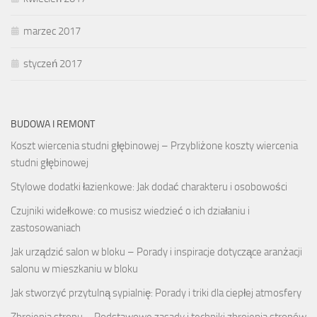
marzec 2017
styczeń 2017
BUDOWA I REMONT
Koszt wiercenia studni głębinowej – Przybliżone koszty wiercenia
studni głębinowej
Stylowe dodatki łazienkowe: Jak dodać charakteru i osobowości
Czujniki widełkowe: co musisz wiedzieć o ich działaniu i
zastosowaniach
Jak urządzić salon w bloku – Porady i inspiracje dotyczące aranżacji
salonu w mieszkaniu w bloku
Jak stworzyć przytulną sypialnię: Porady i triki dla ciepłej atmosfery
Zbrojenia stropu – Podstawowe zasady i techniki zbrojenia stropów