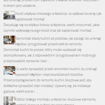
krokiem jest ustalenie …
Koszt odpływu liniowego w łazience: co wpływa na cenę i jak
zaplanować montaż
Decydując się na odpływ liniowy w łazience, warto zrozumieć, jakie
czynniki wpływają na jego koszt oraz jak zaplanować montaż, …
Demontaż starej kuchni od podstaw: jak zacząć, by uniknąć
błędów i przygotować przestrzeń do remontu
Demontaż kuchni to proces, który może wydawać się
skomplikowany, ale z odpowiednim przygotowaniem można go
przeprowadzić sprawnie i bez …
Co warto sprawdzić przed remontem kuchni, by uniknąć
typowych błędów i nieprzewidzianych kosztów
Przed przystąpieniem do remontu kuchni, kluczowe jest, aby
dokładnie sprawdzić stan instalacji. Upewnij się, że instalacje
gazowe, elektryczne i …
Odbiór białego montażu w łazience: kluczowe elementy
kontroli i typowe pułapki do sprawdzenia