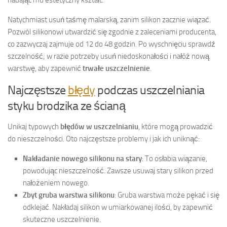
Natychmiast usuń taśmę malarską, zanim silikon zacznie wiązać.
Pozwól silikonowi utwardzić się zgodnie z zaleceniami producenta,
co zazwyczaj zajmuje od 12 do 48 godzin. Po wyschnięciu sprawdź
szczelność; w razie potrzeby usuń niedoskonałości i nałóż nową
warstwę, aby zapewnić
trwałe uszczelnienie
.
Najczęstsze
błędy
podczas uszczelniania
styku brodzika ze ścianą
Unikaj typowych
błędów w uszczelnianiu
, które mogą prowadzić
do nieszczelności. Oto najczęstsze problemy i jak ich uniknąć:
Nakładanie nowego silikonu na stary
: To osłabia wiązanie,
powodując nieszczelność. Zawsze usuwaj stary silikon przed
nałożeniem nowego.
Zbyt gruba warstwa silikonu
: Gruba warstwa może pękać i się
odklejać. Nakładaj silikon w umiarkowanej ilości, by zapewnić
skuteczne uszczelnienie.