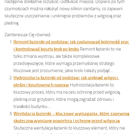
następnie dokładnie oczyścić i odtłuścić miejsce. Dopiero po tych
czynnościach można nałożyć nowy silikon sanitarny, co zapewni
skuteczne uszczelnienie i uniknięcie problemów z wilgocią oraz
pleśnią.
Zainteresuje Cię również:
Remont łazienki od podstaw: jak zaplanować kolejność prac
i kontrolować koszty krok po kroku
Remont łazienki to nie
tylko zmiana wystroju, ale także kompleksowe
przedsięwzięcie, które wymaga przemyślanej strategii.
Kluczowe jest zrozumienie, jakie kroki należy podjąć...
Hydroizolacja łazienki od podstaw: jak uniknąć wilgoci,
pleśni i kosztownych napraw
Hydroizolacja łazienki to
kluczowy proces, który ma na celu ochronę przed wilgocią,
pleśnią oraz grzybami, które mogą zagrażać zdrowiu i
trwałości budynku....
Wentylacja łazienki – kluczowe wymagania, które zapewnią
skuteczną wymianę powietrza i ochronę przed wilgocią
Skuteczna wentylacja łazienki to kluczowy element, który nie