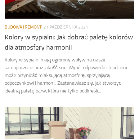
BUDOWA I REMONT
21 PAŹDZIERNIKA 2021
Kolory w sypialni: Jak dobrać paletę kolorów
dla atmosfery harmonii
Kolory w sypialni mają ogromny wpływ na nasze
samopoczucie oraz jakość snu. Wybór odpowiednich odcieni
może przynieść relaksującą atmosferę, sprzyjającą
odpoczynkowi i harmonii. Zastanawiasz się, jak stworzyć
idealną paletę barw, która nie tylko podkreśli...