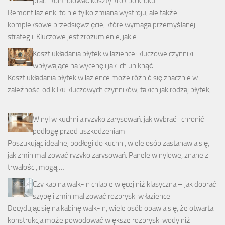
prac i kontrolować koszty krok po kroku
Remont łazienki to nie tylko zmiana wystroju, ale także
kompleksowe przedsięwzięcie, które wymaga przemyślanej
strategii. Kluczowe jest zrozumienie, jakie …
Koszt układania płytek w łazience: kluczowe czynniki
wpływające na wycenę i jak ich uniknąć
Koszt układania płytek w łazience może różnić się znacznie w
zależności od kilku kluczowych czynników, takich jak rodzaj płytek,
…
Winyl w kuchni a ryzyko zarysowań: jak wybrać i chronić
podłogę przed uszkodzeniami
Poszukując idealnej podłogi do kuchni, wiele osób zastanawia się,
jak zminimalizować ryzyko zarysowań. Panele winylowe, znane z
trwałości, mogą …
Czy kabina walk-in chlapie więcej niż klasyczna – jak dobrać
szybę i zminimalizować rozpryski w łazience
Decydując się na kabinę walk-in, wiele osób obawia się, że otwarta
konstrukcja może powodować większe rozpryski wody niż