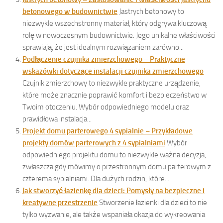
betonowego w budownictwie
Jastrych betonowy to
niezwykle wszechstronny materiał, który odgrywa kluczową
rolę w nowoczesnym budownictwie. Jego unikalne właściwości
sprawiają, że jest idealnym rozwiązaniem zarówno...
Podłączenie czujnika zmierzchowego – Praktyczne
wskazówki dotyczące instalacji czujnika zmierzchowego
Czujnik zmierzchowy to niezwykle praktyczne urządzenie,
które może znacznie poprawić komfort i bezpieczeństwo w
Twoim otoczeniu. Wybór odpowiedniego modelu oraz
prawidłowa instalacja...
Projekt domu parterowego 4 sypialnie – Przykładowe
projekty domów parterowych z 4 sypialniami
Wybór
odpowiedniego projektu domu to niezwykle ważna decyzja,
zwłaszcza gdy mówimy o przestronnym domu parterowym z
czterema sypialniami. Dla dużych rodzin, które...
Jak stworzyć łazienkę dla dzieci: Pomysły na bezpieczne i
kreatywne przestrzenie
Stworzenie łazienki dla dzieci to nie
tylko wyzwanie, ale także wspaniała okazja do wykreowania