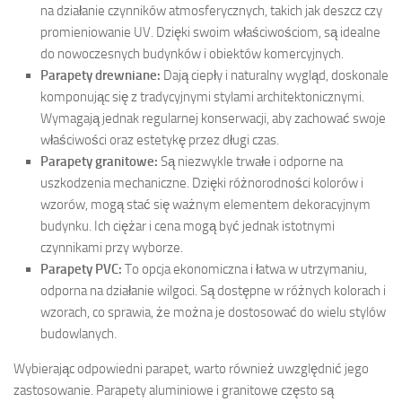
na działanie czynników atmosferycznych, takich jak deszcz czy
promieniowanie UV. Dzięki swoim właściwościom, są idealne
do nowoczesnych budynków i obiektów komercyjnych.
Parapety drewniane:
Dają ciepły i naturalny wygląd, doskonale
komponując się z tradycyjnymi stylami architektonicznymi.
Wymagają jednak regularnej konserwacji, aby zachować swoje
właściwości oraz estetykę przez długi czas.
Parapety granitowe:
Są niezwykle trwałe i odporne na
uszkodzenia mechaniczne. Dzięki różnorodności kolorów i
wzorów, mogą stać się ważnym elementem dekoracyjnym
budynku. Ich ciężar i cena mogą być jednak istotnymi
czynnikami przy wyborze.
Parapety PVC:
To opcja ekonomiczna i łatwa w utrzymaniu,
odporna na działanie wilgoci. Są dostępne w różnych kolorach i
wzorach, co sprawia, że można je dostosować do wielu stylów
budowlanych.
Wybierając odpowiedni parapet, warto również uwzględnić jego
zastosowanie. Parapety aluminiowe i granitowe często są