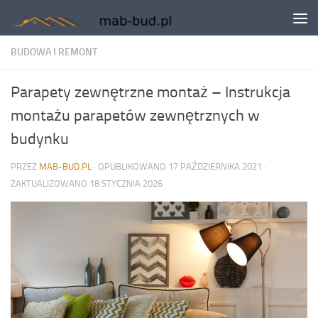
Skip to content
BUDOWA I REMONT
Parapety zewnętrzne montaż – Instrukcja
montażu parapetów zewnętrznych w
budynku
PRZEZ
MAB-BUD.PL
· OPUBLIKOWANO
17 PAŹDZIERNIKA 2021
·
ZAKTUALIZOWANO
18 STYCZNIA 2026