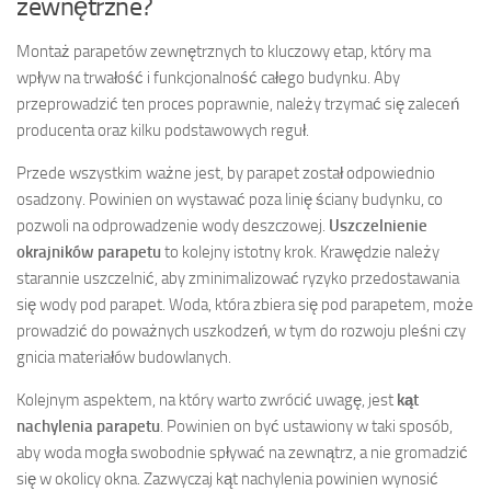
zewnętrzne?
Montaż parapetów zewnętrznych to kluczowy etap, który ma
wpływ na trwałość i funkcjonalność całego budynku. Aby
przeprowadzić ten proces poprawnie, należy trzymać się zaleceń
producenta oraz kilku podstawowych reguł.
Przede wszystkim ważne jest, by parapet został odpowiednio
osadzony. Powinien on wystawać poza linię ściany budynku, co
pozwoli na odprowadzenie wody deszczowej.
Uszczelnienie
okrajników parapetu
to kolejny istotny krok. Krawędzie należy
starannie uszczelnić, aby zminimalizować ryzyko przedostawania
się wody pod parapet. Woda, która zbiera się pod parapetem, może
prowadzić do poważnych uszkodzeń, w tym do rozwoju pleśni czy
gnicia materiałów budowlanych.
Kolejnym aspektem, na który warto zwrócić uwagę, jest
kąt
nachylenia parapetu
. Powinien on być ustawiony w taki sposób,
aby woda mogła swobodnie spływać na zewnątrz, a nie gromadzić
się w okolicy okna. Zazwyczaj kąt nachylenia powinien wynosić