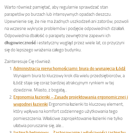
Warto również pamiętać, aby regularnie sprawdzać stan
parapetów po burzach lub intensywnych opadach deszczu.
Upewnienie się, że nie ma żadnych uszkodzeń ani zatorów, pozwoli
na wczesne wykrycie problemów i podjęcie odpowiednich działań.
Odpowiednia dbałość o parapety zewnętrzne zapewni ich
długowieczność
i estetyczny wygląd przez wiele lat, co przyczyni
się do lepszego wrażenia całego budynku.
Zainteresuje Cię również:
Administracja nieruchomościami: biura do wynajęcia Łódź
Wynajem biura to kluczowy krok dla wielu przedsiębiorców, a
Łódź staje się coraz bardziej atrakcyjnym rynkiem w tej
dziedzinie. Miasto, z bogatą...
Ergonomia łazienki – Zasady projektowania ergonomicznej i
wygodnej łazienki
Ergonomia łazienki to kluczowy element,
który wpływa na komfort codziennego użytkowania tego
pomieszczenia. Właściwe zaprojektowanie łazienki nie tylko
ułatwia poruszanie się, ale...
Jastrych betonowy – Zastosowanie i właściwości jastrychu