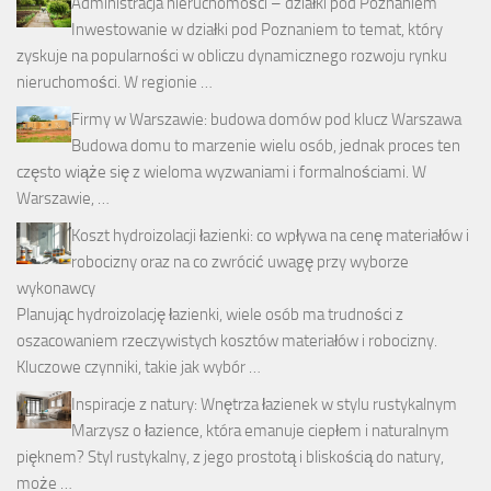
Administracja nieruchomości – działki pod Poznaniem
Inwestowanie w działki pod Poznaniem to temat, który
zyskuje na popularności w obliczu dynamicznego rozwoju rynku
nieruchomości. W regionie …
Firmy w Warszawie: budowa domów pod klucz Warszawa
Budowa domu to marzenie wielu osób, jednak proces ten
często wiąże się z wieloma wyzwaniami i formalnościami. W
Warszawie, …
Koszt hydroizolacji łazienki: co wpływa na cenę materiałów i
robocizny oraz na co zwrócić uwagę przy wyborze
wykonawcy
Planując hydroizolację łazienki, wiele osób ma trudności z
oszacowaniem rzeczywistych kosztów materiałów i robocizny.
Kluczowe czynniki, takie jak wybór …
Inspiracje z natury: Wnętrza łazienek w stylu rustykalnym
Marzysz o łazience, która emanuje ciepłem i naturalnym
pięknem? Styl rustykalny, z jego prostotą i bliskością do natury,
może …