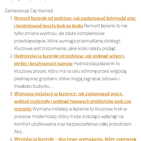
Zainteresuje Cię również:
Remont łazienki od podstaw: jak zaplanować kolejność prac
i kontrolować koszty krok po kroku
Remont łazienki to nie
tylko zmiana wystroju, ale także kompleksowe
przedsięwzięcie, które wymaga przemyślanej strategii.
Kluczowe jest zrozumienie, jakie kroki należy podjąć...
Hydroizolacja łazienki od podstaw: jak uniknąć wilgoci,
pleśni i kosztownych napraw
Hydroizolacja łazienki to
kluczowy proces, który ma na celu ochronę przed wilgocią,
pleśnią oraz grzybami, które mogą zagrażać zdrowiu i
trwałości budynku....
Wymiana instalacji w łazience: jak zaplanować prace,
wybrać materiały i uniknąć typowych problemów podczas
remontu
Wymiana instalacji w łazience to kluczowy krok w
procesie modernizacji, który może znacząco wpłynąć na
komfort użytkowania oraz bezpieczeństwo całej przestrzeni.
Aby...
Wentylacja łazienki – kluczowe wymagania, które zapewnią