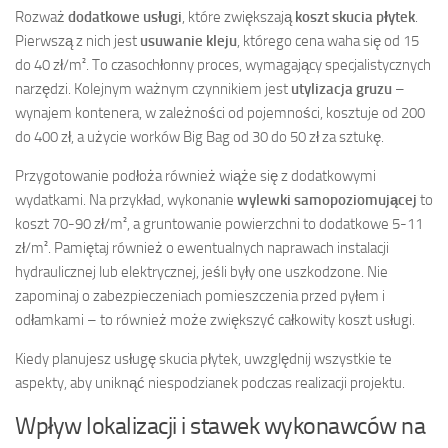
Rozważ
dodatkowe usługi
, które zwiększają
koszt skucia płytek
.
Pierwszą z nich jest
usuwanie kleju
, którego cena waha się od 15
do 40 zł/m². To czasochłonny proces, wymagający specjalistycznych
narzędzi. Kolejnym ważnym czynnikiem jest
utylizacja gruzu
–
wynajem kontenera, w zależności od pojemności, kosztuje od 200
do 400 zł, a użycie worków Big Bag od 30 do 50 zł za sztukę.
Przygotowanie podłoża również wiąże się z dodatkowymi
wydatkami. Na przykład, wykonanie
wylewki samopoziomującej
to
koszt 70-90 zł/m², a gruntowanie powierzchni to dodatkowe 5-11
zł/m². Pamiętaj również o ewentualnych naprawach instalacji
hydraulicznej lub elektrycznej, jeśli były one uszkodzone. Nie
zapominaj o zabezpieczeniach pomieszczenia przed pyłem i
odłamkami – to również może zwiększyć całkowity koszt usługi.
Kiedy planujesz usługę skucia płytek, uwzględnij wszystkie te
aspekty, aby uniknąć niespodzianek podczas realizacji projektu.
Wpływ lokalizacji i stawek wykonawców na