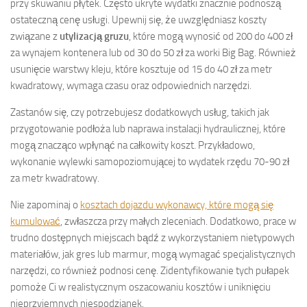
przy skuwaniu płytek. Często ukryte wydatki znacznie podnoszą
ostateczną cenę usługi. Upewnij się, że uwzględniasz koszty
związane z
utylizacją gruzu
, które mogą wynosić od 200 do 400 zł
za wynajem kontenera lub od 30 do 50 zł za worki Big Bag. Również
usunięcie warstwy kleju, które kosztuje od 15 do 40 zł za metr
kwadratowy, wymaga czasu oraz odpowiednich narzędzi.
Zastanów się, czy potrzebujesz dodatkowych usług, takich jak
przygotowanie podłoża lub naprawa instalacji hydraulicznej, które
mogą znacząco wpłynąć na całkowity koszt. Przykładowo,
wykonanie wylewki samopoziomującej to wydatek rzędu 70-90 zł
za metr kwadratowy.
Nie zapominaj o
kosztach dojazdu wykonawcy, które mogą się
kumulować
, zwłaszcza przy małych zleceniach. Dodatkowo, prace w
trudno dostępnych miejscach bądź z wykorzystaniem nietypowych
materiałów, jak gres lub marmur, mogą wymagać specjalistycznych
narzędzi, co również podnosi cenę. Zidentyfikowanie tych pułapek
pomoże Ci w realistycznym oszacowaniu kosztów i uniknięciu
nieprzyjemnych niespodzianek.