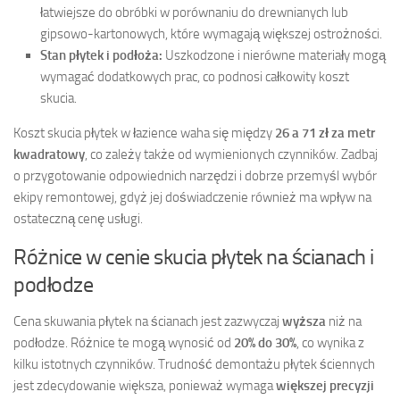
łatwiejsze do obróbki w porównaniu do drewnianych lub
gipsowo-kartonowych, które wymagają większej ostrożności.
Stan płytek i podłoża:
Uszkodzone i nierówne materiały mogą
wymagać dodatkowych prac, co podnosi całkowity koszt
skucia.
Koszt skucia płytek w łazience waha się między
26 a 71 zł za metr
kwadratowy
, co zależy także od wymienionych czynników. Zadbaj
o przygotowanie odpowiednich narzędzi i dobrze przemyśl wybór
ekipy remontowej, gdyż jej doświadczenie również ma wpływ na
ostateczną cenę usługi.
Różnice w cenie skucia płytek na ścianach i
podłodze
Cena skuwania płytek na ścianach jest zazwyczaj
wyższa
niż na
podłodze. Różnice te mogą wynosić od
20% do 30%
, co wynika z
kilku istotnych czynników. Trudność demontażu płytek ściennych
jest zdecydowanie większa, ponieważ wymaga
większej precyzji