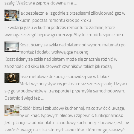
szafę. Właściwie zaprojektowana, nie …
Jak bezpiecznie i zgodnie z przepisami zlikwidować gaz w
kuchni podczas remontu krok po kroku
Likwidacja gazu w kuchni podczas remontu to zadanie, które
wymaga szczególnej uwagi i precyzji. Aby to zrobić bezpiecznie i …
Koszt ściany ze szkła nad blatem: od wyboru materiału po
montaż i dodatki wpływające na cenę
Koszt ściany ze szkła nad blatem może się znacznie różnić w
zależności od kilku kluczowych czynników, takich jak rodzaj …
Jakie metalowe dekoracje sprawdzą się w bloku?
Metal wykorzystywany jest na coraz szerszą skalę. Używa
się go w budownictwie, transporcie i przemyśle samochodowym.
Ostatnio święci też …
Odbiór blatu i zabudowy kuchennej: na co zwrócić uwagę,
by uniknąć typowych błędów i zapewnić funkcjonalność
Jeśli planujesz odbiór blatu i zabudowy kuchennej, kluczowe jest, by
zwrócić uwagę na kilka istotnych aspektów, które mogą zaważyć …