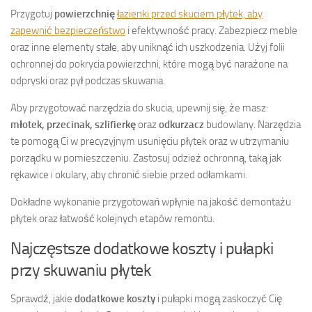
Przygotuj
powierzchnię
łazienki przed skuciem płytek, aby
zapewnić bezpieczeństwo
i efektywność pracy. Zabezpiecz meble
oraz inne elementy stałe, aby uniknąć ich uszkodzenia. Użyj folii
ochronnej do pokrycia powierzchni, które mogą być narażone na
odpryski oraz pył podczas skuwania.
Aby przygotować narzędzia do skucia, upewnij się, że masz:
młotek, przecinak, szlifierkę
oraz
odkurzacz
budowlany. Narzędzia
te pomogą Ci w precyzyjnym usunięciu płytek oraz w utrzymaniu
porządku w pomieszczeniu. Zastosuj odzież ochronną, taką jak
rękawice i okulary, aby chronić siebie przed odłamkami.
Dokładne wykonanie przygotowań wpłynie na jakość demontażu
płytek oraz łatwość kolejnych etapów remontu.
Najczęstsze dodatkowe koszty i pułapki
przy skuwaniu płytek
Sprawdź, jakie
dodatkowe koszty
i pułapki mogą zaskoczyć Cię