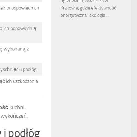
ogrzewaniu, zwłaszcza w
dek w odpowiednich
Krakowie, gdzie efektywność
energetyczna i ekologia …
 o ich odpowiednią
ogę wykonaną z
wyschnięciu podłóg.
ąć ich uszkodzenia
ność
kuchni,
i wykończeń.
 i podłóg