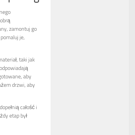
nnego
dobrą
any, zamontuj go
pomaluj je,
teriał, taki jak
j odpowiadają
ygotowane, aby
tażem drzwi, aby
dopełnią całość i
ażdy etap był