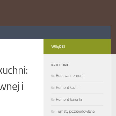
WIĘCEJ
KATEGORIE
kuchni:
Budowa i remont
wnej i
Remont kuchni
Remont łazienki
Tematy pozabudowlane