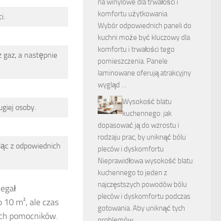
na winylowe dla trwałości i
komfortu użytkowania
i.
Wybór odpowiednich paneli do
kuchni może być kluczowy dla
komfortu i trwałości tego
 gaz, a następnie
pomieszczenia. Panele
laminowane oferują atrakcyjny
wygląd …
Wysokość blatu
ugiej osoby.
kuchennego: jak
dopasować ją do wzrostu i
rodzaju prac, by uniknąć bólu
jąc z odpowiednich
pleców i dyskomfortu
Nieprawidłowa wysokość blatu
kuchennego to jeden z
najczęstszych powodów bólu
iegał
pleców i dyskomfortu podczas
 10 m², ale czas
gotowania. Aby uniknąć tych
ych pomocników.
problemów, …