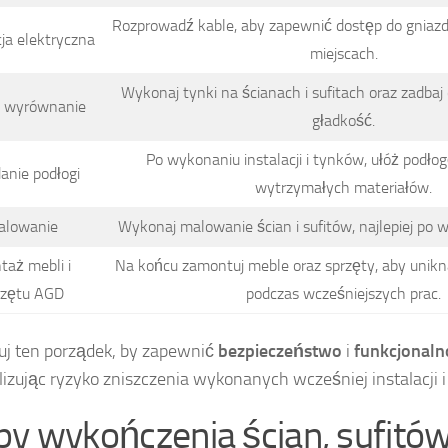
Rozprowadź kable, aby zapewnić dostęp do gniaz
cja elektryczna
miejscach.
Wykonaj tynki na ścianach i sufitach oraz zadbaj
i wyrównanie
gładkość.
Po wykonaniu instalacji i tynków, ułóż podł
anie podłogi
wytrzymałych materiałów.
alowanie
Wykonaj malowanie ścian i sufitów, najlepiej po 
taż mebli i
Na końcu zamontuj meble oraz sprzęty, aby unikn
rzętu AGD
podczas wcześniejszych prac.
j ten porządek, by zapewnić
bezpieczeństwo
i
funkcjonal
izując ryzyko zniszczenia wykonanych wcześniej instalacji 
py wykończenia ścian, sufitów