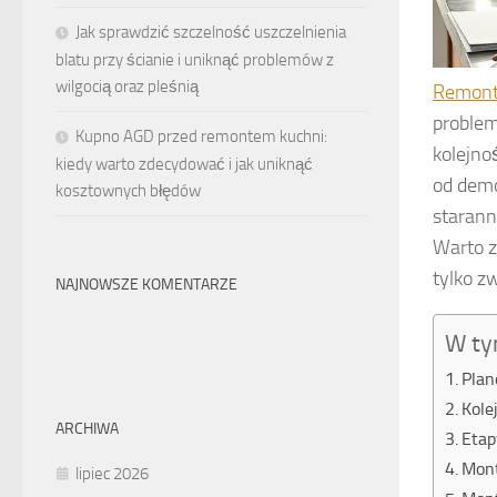
Jak sprawdzić szczelność uszczelnienia
blatu przy ścianie i uniknąć problemów z
wilgocią oraz pleśnią
Remont
problem
Kupno AGD przed remontem kuchni:
kolejno
kiedy warto zdecydować i jak uniknąć
od demo
kosztownych błędów
starann
Warto z
tylko z
NAJNOWSZE KOMENTARZE
W ty
Plan
Kole
ARCHIWA
Etap
Mont
lipiec 2026