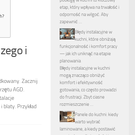
etap, który wpływa na trwałość i
odporność na wilgoć. Aby
ch?
zapewnić …
Błędy instalacyjne w
kuchni, które obniżają
zego i
funkcjonalność i komfort pracy
— jak ich uniknąć na etapie
planowania
Błędy instalacyjne w kuchni
mogą znacząco obniżyć
dkowany. Zacznij
komfort i efektywność
przętu AGD.
gotowania, co często prowadzi
do frustracji. Zbyt ciasne
talacje
rozmieszczenie …
i blaty. Przykład
Panele do kuchni: kiedy
warto wybrać
laminowane, a kiedy postawić