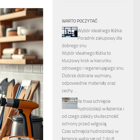
WARTO POCZYTAĆ
Wybór idealnego łóżka:
Poradnik zakupowy dla
dobrego snu
Wybór idealnego łóżka to
kluczowy krok w kierunku
zdrowego i regenerującego snu.
Dobrze dobrane wymiary,
odpowiednie materiały oraz
cechy …
Ile trwa schnięcie
hydroizolacji w łazience i
od czego zależy skuteczność
ochrony przed wilgocią
Czas schnięcia hydroizolacji w
łazience waha się od 2 do 8