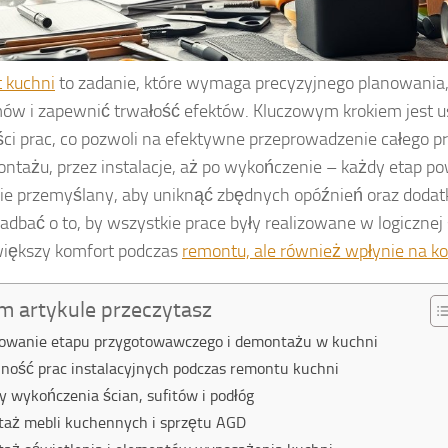
 kuchni
to zadanie, które wymaga precyzyjnego planowania,
ów i zapewnić trwałość efektów. Kluczowym krokiem jest u
ści prac, co pozwoli na efektywne przeprowadzenie całego p
ntażu, przez instalacje, aż po wykończenie – każdy etap p
ie przemyślany, aby uniknąć zbędnych opóźnień oraz doda
adbać o to, by wszystkie prace były realizowane w logicznej 
większy komfort podczas
remontu, ale również wpłynie na 
m artykule przeczytasz
owanie etapu przygotowawczego i demontażu w kuchni
jność prac instalacyjnych podczas remontu kuchni
y wykończenia ścian, sufitów i podłóg
aż mebli kuchennych i sprzętu AGD