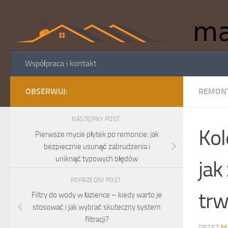
Skip to content
Współpraca i kontakt
OBSERWUJ:
REMONT
NASTĘPNY POST
Kol
Pierwsze mycie płytek po remoncie: jak
bezpiecznie usunąć zabrudzenia i
uniknąć typowych błędów
jak
POPRZEDNI POST
trw
Filtry do wody w łazience – kiedy warto je
stosować i jak wybrać skuteczny system
filtracji?
PRZEZ
M