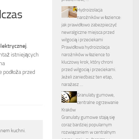
dczas
Hydroizolacja
narożników w łazience:
jak prawidłowo zabezpieczyć
newralgiczne miejsca przed
wilgocią i przeciekami
lektrycznej
.
Prawidłowa hydroizolacja
taż istniejących
narożników w łazience to
kluczowy krok, który chroni
 na
przed wilgocią i przeciekami.
e podłoża przed
Jeżeli zaniedbasz ten etap,
narażasz …
Granulaty gumowe,
centralne ogrzewanie
Kraków
Granulaty gumowe stają się
coraz bardziej popularnym
lanem kuchni.
rozwiązaniem w centralnym