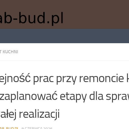
 KUCHNI
ejność prac przy remoncie 
 zaplanować etapy dla spra
ałej realizacji
AB-BUD.PL
·
9 CZERWCA 2026