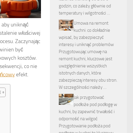
godzin, co zależy głównie od
temperatury i wilgotności …
Umowa na remont
 aby uniknąć
kuchni: co dokładnie
stalenie właściwej
wpisać, by zabezpieczyć
rocesu. Zaczynając
interesy i uniknąć problemów
owinien być
Przygotowując umowę na
tkowych kosztów.
remont kuchni, kluczowe jest
sekwencji, co nie
uwzględnienie wszystkich
istotnych danych, które
końcowy
efekt.
zabezpieczą interesy obu stron.
W szczególności należy …
Jak przygotować
podłoże pod podłogę w
kuchni, by zapewnić trwałość i
odporność na wilgoć
Przygotowanie podłoża pod
podłogę w kuchni to kluczowy