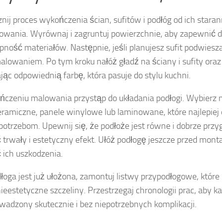
nij proces wykończenia ścian, sufitów i podłóg od ich stara
owania. Wyrównaj i zagruntuj powierzchnie, aby zapewnić 
pność materiałów. Następnie, jeśli planujesz sufit podwiesz
alowaniem. Po tym kroku nałóż gładź na ściany i sufity oraz 
jąc odpowiednią farbę, która pasuje do stylu kuchni.
ńczeniu malowania przystąp do układania podłogi. Wybierz ma
ceramiczne, panele winylowe lub laminowane, które najlepie
otrzebom. Upewnij się, że podłoże jest równe i dobrze prz
 trwały i estetyczny efekt. Ułóż podłogę jeszcze przed mon
 ich uszkodzenia.
łoga jest już ułożona, zamontuj listwy przypodłogowe, które 
nieestetyczne szczeliny. Przestrzegaj chronologii prac, aby k
wadzony skutecznie i bez niepotrzebnych komplikacji.