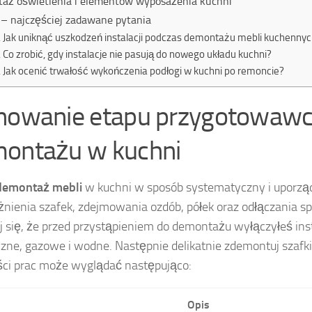
aż oświetlenia i elementów wyposażenia kuchni
– najczęściej zadawane pytania
Jak uniknąć uszkodzeń instalacji podczas demontażu mebli kuchenny
Co zrobić, gdy instalacje nie pasują do nowego układu kuchni?
Jak ocenić trwałość wykończenia podłogi w kuchni po remoncie?
nowanie etapu przygotowawc
ontażu w kuchni
demontaż mebli
w kuchni w sposób systematyczny i uporzą
żnienia szafek, zdejmowania ozdób, półek oraz odłączania s
 się, że przed przystąpieniem do demontażu wyłączyłeś ins
czne, gazowe i wodne. Następnie delikatnie zdemontuj szafki 
ści prac może wyglądać następująco:
Opis