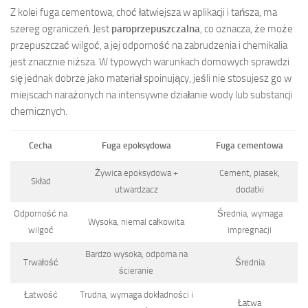
Z kolei fuga cementowa, choć łatwiejsza w aplikacji i tańsza, ma
szereg ograniczeń. Jest
paroprzepuszczalna
, co oznacza, że może
przepuszczać wilgoć, a jej odporność na zabrudzenia i chemikalia
jest znacznie niższa. W typowych warunkach domowych sprawdzi
się jednak dobrze jako materiał spoinujący, jeśli nie stosujesz go w
miejscach narażonych na intensywne działanie wody lub substancji
chemicznych.
Cecha
Fuga epoksydowa
Fuga cementowa
Żywica epoksydowa +
Cement, piasek,
Skład
utwardzacz
dodatki
Odporność na
Średnia, wymaga
Wysoka, niemal całkowita
wilgoć
impregnacji
Bardzo wysoka, odporna na
Trwałość
Średnia
ścieranie
Łatwość
Trudna, wymaga dokładności i
Łatwa