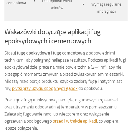
Dostępność wielu
cementowa
Wymaga regularnej
kolorów
impregnacji
Wskazówki dotyczące aplikacji fug
epoksydowych i cementowych
Stosuj
fugę epoksydową
i
fugę cementową
z odpowiednimi
technikami, aby osiągnąć najlepsze rezultaty. Podczas aplikacji fugi
epoksydowej dziel prace na małe powierzchnie (2–4 m²), aby nie
przegapić momentu zmywania przed związkowaniem mieszanki.
Mieszaj małe porcje produktu, szybko zacieraj fugę i natychmiast
myj
płytki przy użyciu specjalnych gąbek
do epoksydu.
Pracując z fugą epoksydową, pamiętaj o gumowych rękawicach
oraz utrzymaniu odpowiedniej temperatury w pomieszczeniu.
Zaleca się fugowanie rano lub wieczorem oraz wyłączenie
ogrzewania podłogowego
przed i w trakcie aplikacji
, co wspiera
lepsze połączenie.