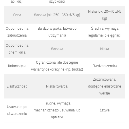
aplikacji
szybkości
Niska (ok. 20–40 zł/5
Cena
Wysoka (ok. 250–350 zł/5 kg)
kg)
Odporność na
Bardzo wysoka, łatwa do
Średnia, wymaga
zabrudzenia
utrzymania
regularnej pielęgnacji
Odporność na
Wysoka
Niska
chemikalia
Ograniczona, ale dostępne
Kolorystyka
Bardzo szeroka
warianty dekoracyjne (np. brokat)
Zróżnicowana,
Elastyczność
Niska (twarda)
dostępne elastyczne
wersje
Trudne, wymaga
Usuwanie po
mechanicznego usuwania lub
Łatwe
utwardzeniu
opalarki