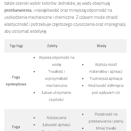
także szeroki wybór kolorów. Jednakże, jej wady obejmują
przebarwienia
, >nasiąkliwość oraz mniejszą odporność na
uszkodzenia mechaniczne i chemiczne. Z czasem może stracić
elastyczność i potrzebuje częstszego czyszczenia oraz impregnacji,
aby utrzymać estetykę.
Typ fugi
Zalety
Wady
Wysoka odporność na
wodę
Wyższy koszt
Trwałość i
materiałów i aplikacji
Fuga
wytrzymałość
Trudniejsza aplikacja
epoksydowa
mechaniczna
Możliwość żółknięcia
Łatwe utrzymanie
pod wpływem UV
czystości
Podatność na
Niższa cena
przebarwienia i plamy
Łatwość aplikacji
Fuga
Mniej trwała