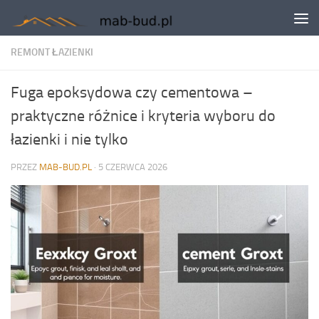
Skip to content
REMONT ŁAZIENKI
Fuga epoksydowa czy cementowa –
praktyczne różnice i kryteria wyboru do
łazienki i nie tylko
PRZEZ
MAB-BUD.PL
·
5 CZERWCA 2026