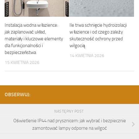
Instalacja wodna w łazience:
Ile trwa schnięcie hydroizolacji
jak zaplanować układ,
w łazience i od czego zależy
materiały i kluczowe elementy
skuteczność ochrony przed
dla funkcjonalności i
wilgocią
bezpieczeństwa
14 KWIETNIA 2026
15 KWIETNIA 2026
OBSERWUJ:
NASTĘPNY POST
Oświetlenie IP44 nad prysznicem: jak wybrać i bezpiecznie
zamontować lampy odporne na wilgoć