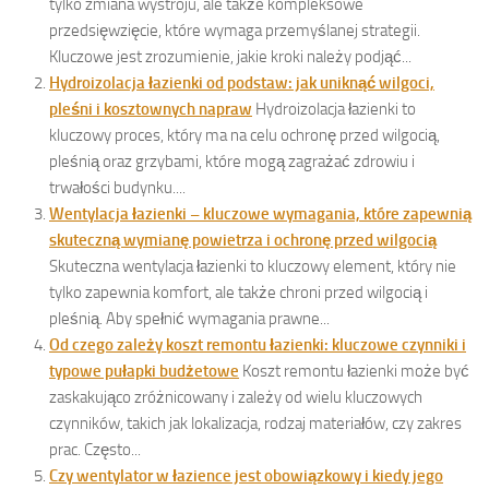
tylko zmiana wystroju, ale także kompleksowe
przedsięwzięcie, które wymaga przemyślanej strategii.
Kluczowe jest zrozumienie, jakie kroki należy podjąć...
Hydroizolacja łazienki od podstaw: jak uniknąć wilgoci,
pleśni i kosztownych napraw
Hydroizolacja łazienki to
kluczowy proces, który ma na celu ochronę przed wilgocią,
pleśnią oraz grzybami, które mogą zagrażać zdrowiu i
trwałości budynku....
Wentylacja łazienki – kluczowe wymagania, które zapewnią
skuteczną wymianę powietrza i ochronę przed wilgocią
Skuteczna wentylacja łazienki to kluczowy element, który nie
tylko zapewnia komfort, ale także chroni przed wilgocią i
pleśnią. Aby spełnić wymagania prawne...
Od czego zależy koszt remontu łazienki: kluczowe czynniki i
typowe pułapki budżetowe
Koszt remontu łazienki może być
zaskakująco zróżnicowany i zależy od wielu kluczowych
czynników, takich jak lokalizacja, rodzaj materiałów, czy zakres
prac. Często...
Czy wentylator w łazience jest obowiązkowy i kiedy jego