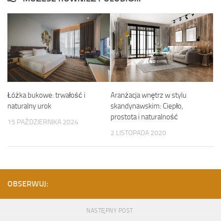
Łóżka bukowe: trwałość i
Aranżacja wnętrz w stylu
naturalny urok
skandynawskim: Ciepło,
prostota i naturalność
15 PAŹDZIERNIKA 2024
2 LISTOPADA 2020
OBSERWUJ:
NASTĘPNY POST