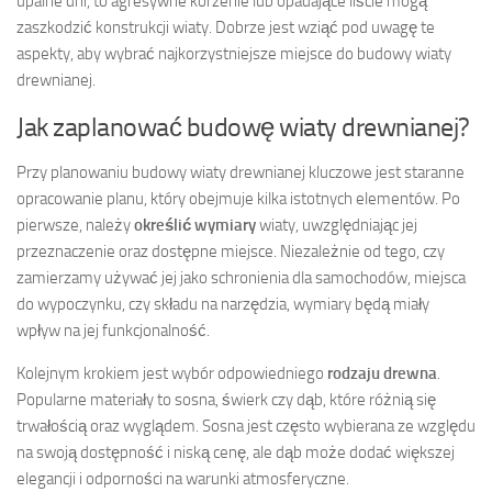
upalne dni, to agresywne korzenie lub opadające liście mogą
zaszkodzić konstrukcji wiaty. Dobrze jest wziąć pod uwagę te
aspekty, aby wybrać najkorzystniejsze miejsce do budowy wiaty
drewnianej.
Jak zaplanować budowę wiaty drewnianej?
Przy planowaniu budowy wiaty drewnianej kluczowe jest staranne
opracowanie planu, który obejmuje kilka istotnych elementów. Po
pierwsze, należy
określić wymiary
wiaty, uwzględniając jej
przeznaczenie oraz dostępne miejsce. Niezależnie od tego, czy
zamierzamy używać jej jako schronienia dla samochodów, miejsca
do wypoczynku, czy składu na narzędzia, wymiary będą miały
wpływ na jej funkcjonalność.
Kolejnym krokiem jest wybór odpowiedniego
rodzaju drewna
.
Popularne materiały to sosna, świerk czy dąb, które różnią się
trwałością oraz wyglądem. Sosna jest często wybierana ze względu
na swoją dostępność i niską cenę, ale dąb może dodać większej
elegancji i odporności na warunki atmosferyczne.