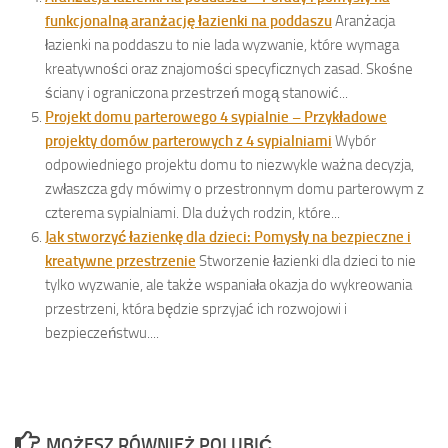
funkcjonalną aranżację łazienki na poddaszu
Aranżacja
łazienki na poddaszu to nie lada wyzwanie, które wymaga
kreatywności oraz znajomości specyficznych zasad. Skośne
ściany i ograniczona przestrzeń mogą stanowić...
Projekt domu parterowego 4 sypialnie – Przykładowe
projekty domów parterowych z 4 sypialniami
Wybór
odpowiedniego projektu domu to niezwykle ważna decyzja,
zwłaszcza gdy mówimy o przestronnym domu parterowym z
czterema sypialniami. Dla dużych rodzin, które...
Jak stworzyć łazienkę dla dzieci: Pomysły na bezpieczne i
kreatywne przestrzenie
Stworzenie łazienki dla dzieci to nie
tylko wyzwanie, ale także wspaniała okazja do wykreowania
przestrzeni, która będzie sprzyjać ich rozwojowi i
bezpieczeństwu....
MOŻESZ RÓWNIEŻ POLUBIĆ…