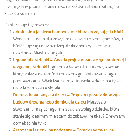
przemyślany projekt i staranność na każdym etapie realizacji to
klucz do sukcesu.
Zainteresuje Cię również:
Administracja nieruchomościami: biura do wynajęcia Łódź
Wynajem biura to kluczowy krok dla wielu przedsiębiorców, a
Łódź staje się coraz bardziej atrakcyjnym rynkiem w tej
dziedzinie. Miasto, z bogatą...
Ergonomia łazienki – Zasady projektowania ergonomicznej i
wygodnej łazienki
Ergonomia łazienki to kluczowy element,
który wpływa na komfort codziennego użytkowania tego
pomieszczenia. Właściwe zaprojektowanie łazienki nie tylko
ułatwia poruszanie się, ale...
Domek drewniany dla dzieci – Projekty i porady dotyczące
budowy drewnianego domku dla dzieci
Marzysz o
stworzeniu magicznego miejsca dla swojego dziecka, które
stanie się idealnym miejscem do zabawy i relaksu? Drewniany
domek to nie tylko...
Aranżacja łazienki na poddaszu – Porady i pomysły na