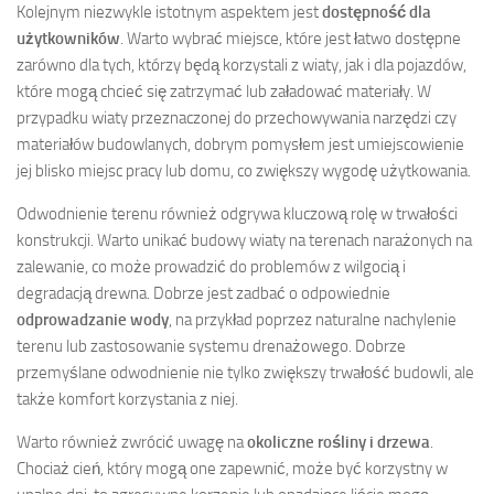
Kolejnym niezwykle istotnym aspektem jest
dostępność dla
użytkowników
. Warto wybrać miejsce, które jest łatwo dostępne
zarówno dla tych, którzy będą korzystali z wiaty, jak i dla pojazdów,
które mogą chcieć się zatrzymać lub załadować materiały. W
przypadku wiaty przeznaczonej do przechowywania narzędzi czy
materiałów budowlanych, dobrym pomysłem jest umiejscowienie
jej blisko miejsc pracy lub domu, co zwiększy wygodę użytkowania.
Odwodnienie terenu również odgrywa kluczową rolę w trwałości
konstrukcji. Warto unikać budowy wiaty na terenach narażonych na
zalewanie, co może prowadzić do problemów z wilgocią i
degradacją drewna. Dobrze jest zadbać o odpowiednie
odprowadzanie wody
, na przykład poprzez naturalne nachylenie
terenu lub zastosowanie systemu drenażowego. Dobrze
przemyślane odwodnienie nie tylko zwiększy trwałość budowli, ale
także komfort korzystania z niej.
Warto również zwrócić uwagę na
okoliczne rośliny i drzewa
.
Chociaż cień, który mogą one zapewnić, może być korzystny w