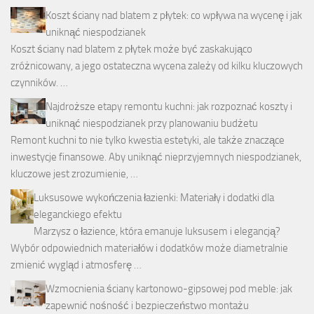
Koszt ściany nad blatem z płytek: co wpływa na wycenę i jak
uniknąć niespodzianek
Koszt ściany nad blatem z płytek może być zaskakująco
zróżnicowany, a jego ostateczna wycena zależy od kilku kluczowych
czynników. …
Najdroższe etapy remontu kuchni: jak rozpoznać koszty i
uniknąć niespodzianek przy planowaniu budżetu
Remont kuchni to nie tylko kwestia estetyki, ale także znaczące
inwestycje finansowe. Aby uniknąć nieprzyjemnych niespodzianek,
kluczowe jest zrozumienie, …
Luksusowe wykończenia łazienki: Materiały i dodatki dla
eleganckiego efektu
Marzysz o łazience, która emanuje luksusem i elegancją?
Wybór odpowiednich materiałów i dodatków może diametralnie
zmienić wygląd i atmosferę …
Wzmocnienia ściany kartonowo-gipsowej pod meble: jak
zapewnić nośność i bezpieczeństwo montażu