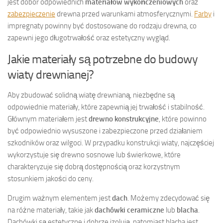
jest dobór odpowiednich
materiałów wykończeniowych
oraz
zabezpieczenie
drewna przed warunkami atmosferycznymi.
Farby
i
impregnaty powinny być dostosowane do rodzaju drewna, co
zapewni jego długotrwałość oraz estetyczny wygląd.
Jakie materiały są potrzebne do budowy
wiaty drewnianej?
Aby zbudować solidną wiatę drewnianą, niezbędne są
odpowiednie materiały, które zapewnią jej trwałość i stabilność.
Głównym materiałem jest
drewno konstrukcyjne
, które powinno
być odpowiednio wysuszone i zabezpieczone przed działaniem
szkodników oraz wilgoci. W przypadku konstrukcji wiaty, najczęściej
wykorzystuje się drewno sosnowe lub świerkowe, które
charakteryzuje się dobrą dostępnością oraz korzystnym
stosunkiem jakości do ceny.
Drugim ważnym elementem jest
dach
. Możemy zdecydować się
na różne materiały, takie jak
dachówki ceramiczne
lub
blacha
.
Dachówki są estetyczne i dobrze izolują, natomiast blacha jest