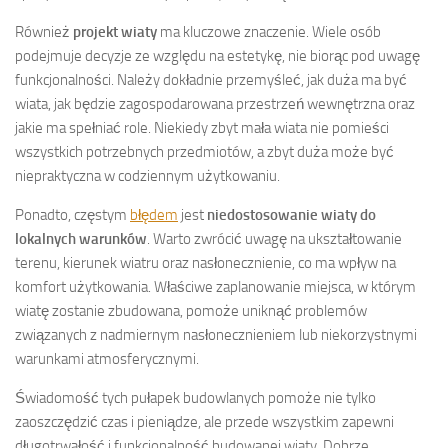
Również
projekt wiaty
ma kluczowe znaczenie. Wiele osób
podejmuje decyzje ze względu na estetykę, nie biorąc pod uwagę
funkcjonalności. Należy dokładnie przemyśleć, jak duża ma być
wiata, jak będzie zagospodarowana przestrzeń wewnętrzna oraz
jakie ma spełniać role. Niekiedy zbyt mała wiata nie pomieści
wszystkich potrzebnych przedmiotów, a zbyt duża może być
niepraktyczna w codziennym użytkowaniu.
Ponadto, częstym
błędem
jest
niedostosowanie wiaty do
lokalnych warunków
. Warto zwrócić uwagę na ukształtowanie
terenu, kierunek wiatru oraz nasłonecznienie, co ma wpływ na
komfort użytkowania. Właściwe zaplanowanie miejsca, w którym
wiatę zostanie zbudowana, pomoże uniknąć problemów
związanych z nadmiernym nasłonecznieniem lub niekorzystnymi
warunkami atmosferycznymi.
Świadomość tych pułapek budowlanych pomoże nie tylko
zaoszczędzić czas i pieniądze, ale przede wszystkim zapewni
długotrwałość i funkcjonalność budowanej wiaty. Dobrze