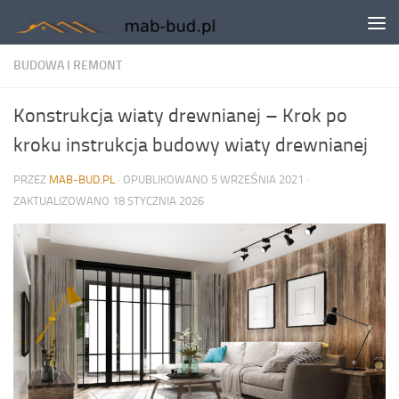
Skip to content
BUDOWA I REMONT
Konstrukcja wiaty drewnianej – Krok po
kroku instrukcja budowy wiaty drewnianej
PRZEZ
MAB-BUD.PL
· OPUBLIKOWANO
5 WRZEŚNIA 2021
·
ZAKTUALIZOWANO
18 STYCZNIA 2026