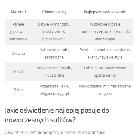
Materiał
Główne cechy
Najlepsze zastosowanie
Panele
Łatwe w montażu,
Wszystkie rodzaje
gipsowo-
elastyczne w
pomieszczeń, duża swoboda
kartonowe
projektowaniu
aranżacyjna
Naturalne, ciepłe,
Przytulne wnętrza, rustykalne,
Drewno
estetyczne
skandynawskie style
Nowoczesne, trwałe,
Lofty, biura, nowoczesne
Metal
industrialne
apartamenty
Przejrzyste, lekki,
Nowoczesne, minimalistyczne
Szkło
elegancki wygląd
wnętrza
Jakie oświetlenie najlepiej pasuje do
nowoczesnych sufitów?
Oświetlenie jest nieodłącznym elementem aranżacji