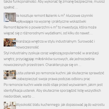
także funkcjonalności. Aby wykonać tę zmianę bezpiecznie, musisz
spełnić …
Ile kosztuje remont łazienki 4 m²: kluczowe czynniki
wpływające na wycenę i praktyczne wskazówki
Remont łazienki o powierzchni 4 m² to inwestycja, która może
wiązać się z różnorodnymi wydatkami, od kilku do nawet …
Aranżacja wnętrza w stylu industrialnym: Surowość i
nowoczesność
Styl industrialny zyskuje coraz większą popularność w aranżacji
wnętrz, przyciągając miłośników surowych, ale jednocześnie
nowoczesnych przestrzeni. Charakteryzuje się on …
Lista usterek po remoncie kuchni: jak skutecznie sprawdzić
i zabezpieczyć swoje prawa podczas odbioru prac
Po remoncie kuchni wiele osób staje przed wyzwaniem, jakim jest
identyfikacja usterek. Aby skutecznie sporządzić listę wszystkich
niedoróbek, warto …
Wysokość blatu kuchennego: jak dopasować ją do wzrostu