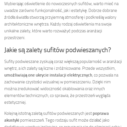
Wybierając oświetlenie do nowoczesnych sufitów, warto mieć na
uwadze zarówno funkcjonalność, jak i estetykę. Dobrze dobrane
źródła światła stworzą przyjemną atmosferę i podkreślą walory
architektoniczne wnętrza. Każdy rodzaj oświetlenia ma swoje
unikalne zalety, które warto rozważyć podczas aranżacji
przestrzeni.
Jakie są zalety sufitów podwieszanych?
Sufity podwieszane zyskują coraz większą popularność w aranżacji
wnętrz, a ich zalety są liczne i zróżnicowane. Przede wszystkim,
umożliwiają one ukrycie instalacji elektrycznych
, co pozwala na
zachowanie czystości wizualnej w pomieszczeniu. Dzięki nim
można zredukować widoczność okablowania oraz innych
elementów technicznych, co sprawia, że przestrzeń wygląda
estetyczniej.
Kolejną istotną zaletą sufitów podwieszanych jest
poprawa
akustyki
pomieszczeń. Tego rodzaju sufit może działać jako
dodatkowa warstwa izolacyjna, co przyczynia się do eliminacji echa i