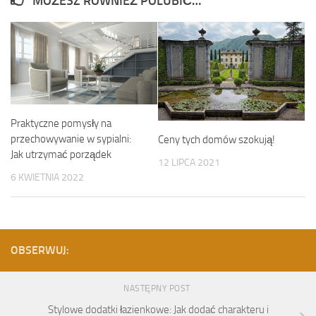
MOŻESZ RÓWNIEŻ POLUBIĆ…
Praktyczne pomysły na
przechowywanie w sypialni:
Ceny tych domów szokują!
Jak utrzymać porządek
12 LIPCA 2021
6 KWIETNIA 2022
OBSERWUJ:
NASTĘPNY POST
Stylowe dodatki łazienkowe: Jak dodać charakteru i