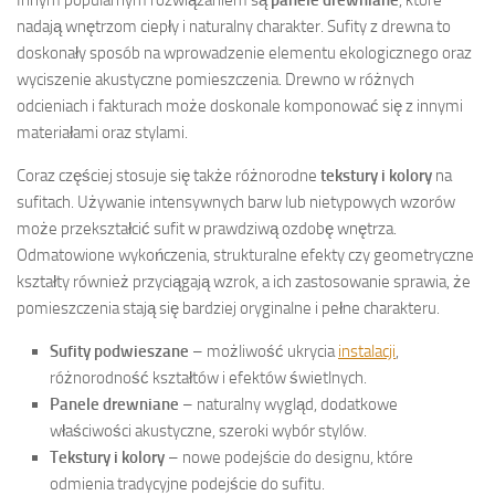
Innym popularnym rozwiązaniem są
panele drewniane
, które
nadają wnętrzom ciepły i naturalny charakter. Sufity z drewna to
doskonały sposób na wprowadzenie elementu ekologicznego oraz
wyciszenie akustyczne pomieszczenia. Drewno w różnych
odcieniach i fakturach może doskonale komponować się z innymi
materiałami oraz stylami.
Coraz częściej stosuje się także różnorodne
tekstury i kolory
na
sufitach. Używanie intensywnych barw lub nietypowych wzorów
może przekształcić sufit w prawdziwą ozdobę wnętrza.
Odmatowione wykończenia, strukturalne efekty czy geometryczne
kształty również przyciągają wzrok, a ich zastosowanie sprawia, że
pomieszczenia stają się bardziej oryginalne i pełne charakteru.
Sufity podwieszane
– możliwość ukrycia
instalacji
,
różnorodność kształtów i efektów świetlnych.
Panele drewniane
– naturalny wygląd, dodatkowe
właściwości akustyczne, szeroki wybór stylów.
Tekstury i kolory
– nowe podejście do designu, które
odmienia tradycyjne podejście do sufitu.