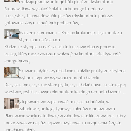
i rodzaju prac, by uniknąć bólu pleców i dyskomfortu
Nieprawidłowa wysokość blatu kuchennego to jeden z
najczęstszych powodów bólu pleców i dyskomfortu podczas
gotowania. Aby uniknąć tych problemów, …
Kładzenie styropianu – Krok po kroku instrukcja montażu
styropianu na ścianach
Kładzenie styropianu na ścianach to kluczowy etap w procesie
izolacji, który może znacząco wpłynąć na komfort i efektywność
energetyczną …
Skuwanie płytek czy układanie na płytki: praktyczne kryteria
wyboru i typowe wyzwania remontu łazienki
Decyzja o tym, czy skuć stare płytki, czy układać nowe na istniejącej
warstwie, jest kluczowym elementem każdego remontu łazienki. …
Jak prawidłowo zaplanować miejsce na lodówkę w
zabudowie, unikając typowych błędów montażowych
Planowanie wnęki na lodówkę w zabudowie to kluczowy krok, który
może zaważyć na późniejszym użytkowaniu urządzenia. Często
popełniane błędy, …