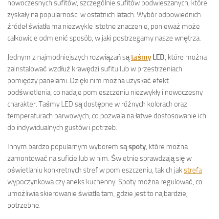
nowoczesnych sufitów, szczególnie sufitów podwieszanych, które
zyskały na popularności w ostatnich latach. Wybór odpowiednich
źródeł światła ma niezwykle istotne znaczenie, ponieważ może
całkowicie odmienić sposób, w jaki postrzegamy nasze wnętrza.
Jednym z najmodniejszych rozwiązań są
taśmy
LED
, które można
zainstalować wzdłuż krawędzi sufitu lub w przestrzeniach
pomiędzy panelami. Dzięki nim można uzyskać efekt
podświetlenia, co nadaje pomieszczeniu niezwykły i nowoczesny
charakter. Taśmy LED są dostępne w różnych kolorach oraz
temperaturach barwowych, co pozwala na łatwe dostosowanie ich
do indywidualnych gustów i potrzeb.
Innym bardzo popularnym wyborem są
spoty
, które można
zamontować na suficie lub w nim. Świetnie sprawdzają się w
oświetlaniu konkretnych stref w pomieszczeniu, takich jak
strefa
wypoczynkowa czy aneks kuchenny. Spoty można regulować, co
umożliwia skierowanie światła tam, gdzie jest to najbardziej
potrzebne.