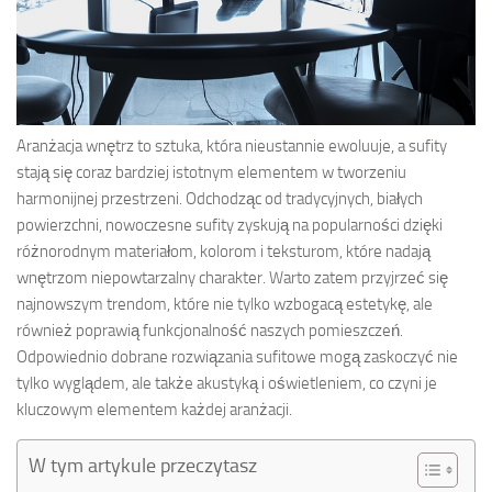
Aranżacja wnętrz to sztuka, która nieustannie ewoluuje, a sufity
stają się coraz bardziej istotnym elementem w tworzeniu
harmonijnej przestrzeni. Odchodząc od tradycyjnych, białych
powierzchni, nowoczesne sufity zyskują na popularności dzięki
różnorodnym materiałom, kolorom i teksturom, które nadają
wnętrzom niepowtarzalny charakter. Warto zatem przyjrzeć się
najnowszym trendom, które nie tylko wzbogacą estetykę, ale
również poprawią funkcjonalność naszych pomieszczeń.
Odpowiednio dobrane rozwiązania sufitowe mogą zaskoczyć nie
tylko wyglądem, ale także akustyką i oświetleniem, co czyni je
kluczowym elementem każdej aranżacji.
W tym artykule przeczytasz