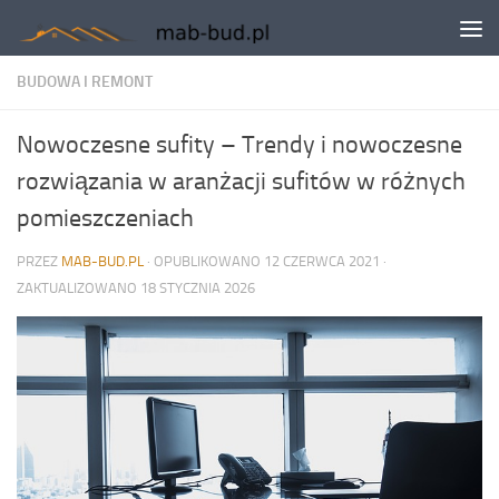
Skip to content
BUDOWA I REMONT
Nowoczesne sufity – Trendy i nowoczesne
rozwiązania w aranżacji sufitów w różnych
pomieszczeniach
PRZEZ
MAB-BUD.PL
· OPUBLIKOWANO
12 CZERWCA 2021
·
ZAKTUALIZOWANO
18 STYCZNIA 2026