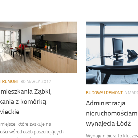
I REMONT
30 MARCA 2017
mieszkania Ząbki,
BUDOWA I REMONT
3 MAR
kania z komórką
Administracja
ieckie
nieruchomościami
wynajęcia Łódź
 miejsce, które zyskuje na
ości wśród osób poszukujących
Wynajem biura to kluczow