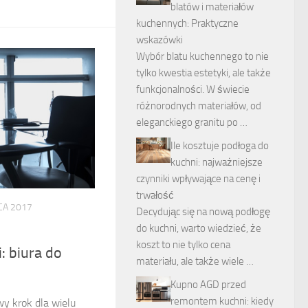
blatów i materiałów
kuchennych: Praktyczne
wskazówki
Wybór blatu kuchennego to nie
tylko kwestia estetyki, ale także
funkcjonalności. W świecie
różnorodnych materiałów, od
eleganckiego granitu po …
Ile kosztuje podłoga do
kuchni: najważniejsze
czynniki wpływające na cenę i
trwałość
CA 2017
Decydując się na nową podłogę
do kuchni, warto wiedzieć, że
koszt to nie tylko cena
: biura do
materiału, ale także wiele …
Kupno AGD przed
remontem kuchni: kiedy
y krok dla wielu