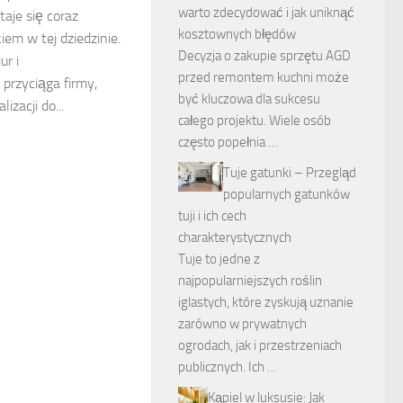
warto zdecydować i jak uniknąć
taje się coraz
kosztownych błędów
iem w tej dziedzinie.
Decyzja o zakupie sprzętu AGD
ur i
przed remontem kuchni może
przyciąga firmy,
być kluczowa dla sukcesu
izacji do...
całego projektu. Wiele osób
często popełnia …
Tuje gatunki – Przegląd
popularnych gatunków
tuji i ich cech
charakterystycznych
Tuje to jedne z
najpopularniejszych roślin
iglastych, które zyskują uznanie
zarówno w prywatnych
ogrodach, jak i przestrzeniach
publicznych. Ich …
Kąpiel w luksusie: Jak