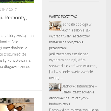
ETNIA 2017
ji. Remonty,
WARTO POCZYTAĆ
Jednolita podłoga w
kuchni i salonie: jak
mat, który zyskuje na
wybrać trwały i estetyczny
 kontekście
materiał na połączenie
i oraz dbałości o
przestrzeni
o zrozumieć, że
Jeśli zastanawiasz się nad
wyborem podłogi, która
ie tylko wpływa na
sprawdzi się zarówno w kuchni,
na długowieczność...
jak i w salonie, warto zwrócić
uwagę …
Dachówki bitumiczne –
Zalety i zastosowanie
dachówek bitumicznych w
budownictwie
Dachówki bitumiczne zyskują na