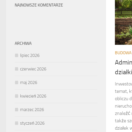
NAJNOWSZE KOMENTARZE
ARCHIWA
BUDOWA 
lipiec 2026
Admin
czerwiec 2026
dział
maj 2026
Inwestow
temat, k
kwiecień 2026
obliczu 
nieruch
marzec 2026
znaleźć n
także sz
styczeń 2026
działek w