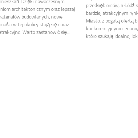
mieszkań. Dzięki nowoczesnym
przedsiębiorców, a Łódź s
niom architektonicznym oraz lepszej
bardziej atrakcyjnym rynk
materiałów budowlanych, nowe
Miasto, z bogatą ofertą bi
mości w tej okolicy stają się coraz
konkurencyjnymi cenami, 
 atrakcyjne. Warto zastanowić się...
które szukają idealnej lokal