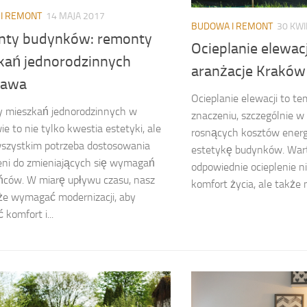
I REMONT
14 MAJA 2017
BUDOWA I REMONT
30 KWI
ty budynków: remonty
Ocieplanie elewac
kań jednorodzinnych
aranżacje Kraków
zawa
Ocieplanie elewacji to te
 mieszkań jednorodzinnych w
znaczeniu, szczególnie w
e to nie tylko kwestia estetyki, ale
rosnących kosztów energi
wszystkim potrzeba dostosowania
estetykę budynków. Wart
eni do zmieniających się wymagań
odpowiednie ocieplenie n
ńców. W miarę upływu czasu, nasz
komfort życia, ale także 
e wymagać modernizacji, aby
 komfort i...