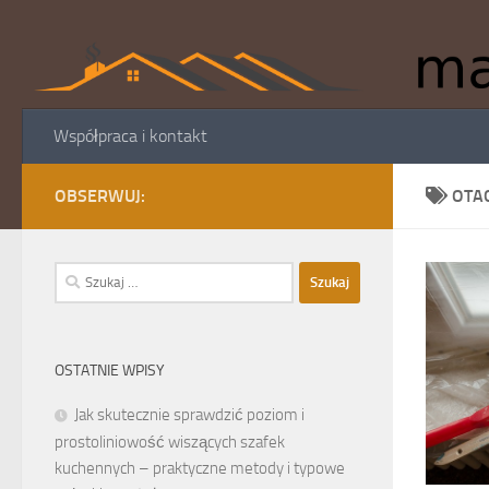
Skip to content
Współpraca i kontakt
OBSERWUJ:
OTA
Szukaj:
OSTATNIE WPISY
Jak skutecznie sprawdzić poziom i
prostoliniowość wiszących szafek
kuchennych – praktyczne metody i typowe