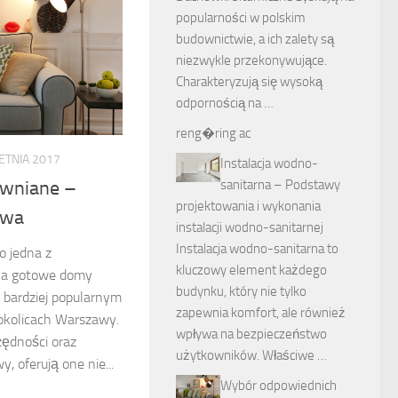
popularności w polskim
budownictwie, a ich zalety są
niezwykle przekonywujące.
Charakteryzują się wysoką
odpornością na …
reng�ring ac
ETNIA 2017
Instalacja wodno-
sanitarna – Podstawy
wniane –
projektowania i wykonania
awa
instalacji wodno-sanitarnej
Instalacja wodno-sanitarna to
o jedna z
kluczowy element każdego
, a gotowe domy
budynku, który nie tylko
z bardziej popularnym
zapewnia komfort, ale również
okolicach Warszawy.
wpływa na bezpieczeństwo
zędności oraz
użytkowników. Właściwe …
 oferują one nie...
Wybór odpowiednich