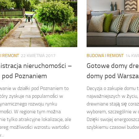
I REMONT
22 KWIETNIA 2017
BUDOWA I REMONT
14 KWI
istracja nieruchomości –
Gotowe domy dre
ki pod Poznaniem
domy pod Warsz
anie w działki pod Poznaniem to
Decyzja o zakupie domu t
tóry zyskuje na popularności w
najważniejszych w życiu
dynamicznego rozwoju rynku
drewniane stają się cora
omości. W regionie tym można
wyborem, szczególnie w 
ie tylko atrakcyjne lokalizacje, ale
Dzięki swojej energooszc
ereg możliwości wzrostu wartości
szybkiemu czasowi budowy,
...