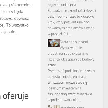
pokoją różnorodne
błędy do uniknięcia
Sprawdzanie szczelności zlewu i
ie kolory będą
baterii po montażu to kluczowy
atkowo, dowiesz
krok, który pozwala uniknąć
żej. To wszystko
poważnych problemów z wodą
nkcjonalna.
w przyszłości. …
Szafa pod skosami –
Wykorzystanie
przestrzeni pod skosami w
łazience lub sypialni do budowy
szafy
Przestrzeń pod skosami często
pozostaje niedoceniana, a
tymczasem może stać się
idealnym miejscem na
 oferuje
funkcjonalną szafę. Właściwie
zaprojektowana, nie …
Wysokość blatu