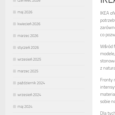
czerwiec 2026
maj 2026
IKEA of
potrzeb
kwiecień 2026
zarówno
co pozw
marzec 2026
Wśród f
styczeń 2026
modele,
wrzesień 2025
stonowa
z natur
marzec 2025
Fronty 
październik 2024
intensy
materia
wrzesień 2024
sobie n
maj 2024
Dla tyc