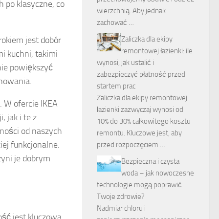
h po klasyczne, co
wierzchnią. Aby jednak
zachować …
Zaliczka dla ekipy
rokiem jest dobór
remontowej łazienki: ile
i kuchni, takimi
wynosi, jak ustalić i
nie powiększyć
zabezpieczyć płatność przed
inowania.
startem prac
Zaliczka dla ekipy remontowej
. W ofercie IKEA
łazienki zazwyczaj wynosi od
 jak i te z
10% do 30% całkowitego kosztu
żności od naszych
remontu. Kluczowe jest, aby
iej funkcjonalne.
przed rozpoczęciem …
zyni je dobrym
Bezpieczna i czysta
woda – jak nowoczesne
technologie mogą poprawić
:
Twoje zdrowie?
Nadmiar chloru i
ość jest kluczowa.