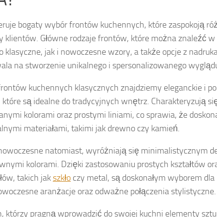
eruje bogaty wybór frontów kuchennych, które zaspokoją róż
y klientów. Główne rodzaje frontów, które można znaleźć w 
 klasyczne, jak i nowoczesne wzory, a także opcje z nadruka
ala na stworzenie unikalnego i spersonalizowanego wyglądu
rontów kuchennych klasycznych znajdziemy eleganckie i 
 które są idealne do tradycyjnych wnętrz. Charakteryzują si
nymi kolorami oraz prostymi liniami, co sprawia, że doskon
alnymi materiałami, takimi jak drewno czy kamień.
nowoczesne natomiast, wyróżniają się minimalistycznym de
wnymi kolorami. Dzięki zastosowaniu prostych kształtów o
łów, takich jak
szkło
czy metal, są doskonałym wyborem dla 
owoczesne aranżacje oraz odważne połączenia stylistyczne.
h, którzy pragną wprowadzić do swojej kuchni elementy sztu