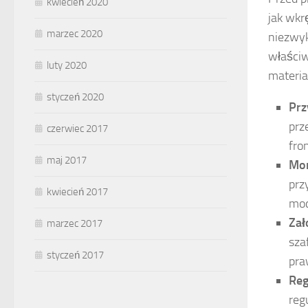
kwiecień 2020
jak wkr
marzec 2020
niezwyk
właści
luty 2020
materia
styczeń 2020
Prz
prz
czerwiec 2017
fro
maj 2017
Mon
prz
kwiecień 2017
moc
Zał
marzec 2017
sza
styczeń 2017
pra
Reg
reg