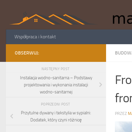
Skip to content
Współpraca i kontakt
OBSERWUJ:
BUDOWA
NASTĘPNY POST
Fro
Instalacja wodno-sanitarna – Podstawy
projektowania i wykonania instalacji
wodno-sanitarnej
fro
POPRZEDNI POST
Przytulne dywany i tekstylia w sypialni:
PRZEZ
M
Dodatek, który czyni różnicę