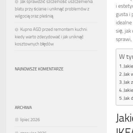
Jak sprawdzić szczelność uszczelnienia
i estet
blatu przy ścianie i uniknąć problemów z
gusta i
wilgocią oraz pleśnią
idealne
Kupno AGD przed remontem kuchni:
się, ja
kiedy warto zdecydować i jak uniknąć
sprawi,
kosztownych błędów
W ty
Jaki
NAJNOWSZE KOMENTARZE
Jak 
Jak 
Jaki
Jak 
ARCHIWA
Jak
lipiec 2026
IKE