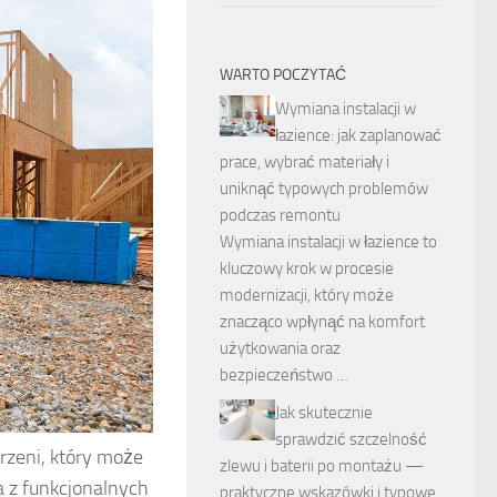
WARTO POCZYTAĆ
Wymiana instalacji w
łazience: jak zaplanować
prace, wybrać materiały i
uniknąć typowych problemów
podczas remontu
Wymiana instalacji w łazience to
kluczowy krok w procesie
modernizacji, który może
znacząco wpłynąć na komfort
użytkowania oraz
bezpieczeństwo …
Jak skutecznie
sprawdzić szczelność
rzeni, który może
zlewu i baterii po montażu —
a z funkcjonalnych
praktyczne wskazówki i typowe