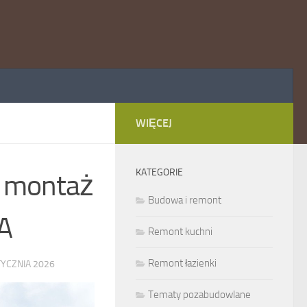
WIĘCEJ
KATEGORIE
i montaż
Budowa i remont
EA
Remont kuchni
Remont łazienki
TYCZNIA 2026
Tematy pozabudowlane