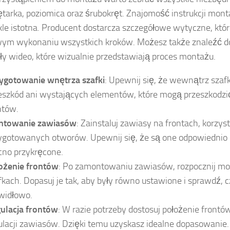
ętarka, poziomica oraz śrubokręt. Znajomość instrukcji mont
le istotna. Producent dostarcza szczegółowe wytyczne, kt
wym wykonaniu wszystkich kroków. Możesz także znaleźć 
ły wideo, które wizualnie przedstawiają proces montażu.
ygotowanie wnętrza szafki
: Upewnij się, że wewnątrz szafk
eszkód ani wystających elementów, które mogą przeszkodz
ntów.
towanie zawiasów
: Zainstaluj zawiasy na frontach, korzys
ygotowanych otworów. Upewnij się, że są one odpowiednio 
no przykręcone.
ożenie frontów
: Po zamontowaniu zawiasów, rozpocznij mo
fkach. Dopasuj je tak, aby były równo ustawione i sprawdź, 
widłowo.
ulacja frontów
: W razie potrzeby dostosuj położenie frontów
ulacji zawiasów. Dzięki temu uzyskasz idealne dopasowanie.