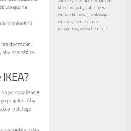
zanieczyszczenia mechaniczne,
róć uwagę na
które mogą być obecne w
wodzie kranowej, wpływają
niekorzystnie na smak
nkcjonalności i
przygotowywanych z niej …
 praktyczności,
, aby znaleźć te
 IKEA?
 na personalizację
go projektu. Aby
każdy krok tego
 narzędzia, takie