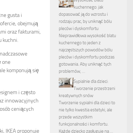
kuchennego: jak
dopasować ją do wzrostu i
ne gusta i
rodzaju prac, by uniknąć bólu
ofercie, obejmują
pleców i dyskomfortu
mi oraz fakturami,
Nieprawidłowa wysokość blatu
 kuchni.
kuchennego to jeden z
najczęstszych powodów bólu
ponadczasowe
pleców i dyskomfortu podczas
ę one
gotowania. Aby uniknąć tych
ale komponują się
problemów, …
Sypialnie dla dzieci:
Tworzenie przestrzeni
signem i często
kreatywnych snów
raz innowacyjnych
Tworzenie sypialni dla dzieci to
osób ceniących
nie tylko kwestia estetyki, ale
przede wszystkim
funkcjonalności i komfortu.
ki, IKEA proponuje
Każde dziecko zasługuje na …