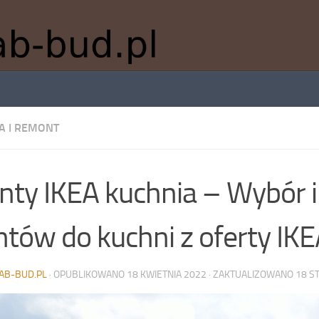
 I REMONT
nty IKEA kuchnia – Wybór 
ntów do kuchni z oferty IK
AB-BUD.PL
· OPUBLIKOWANO
18 KWIETNIA 2022
· ZAKTUALIZOWANO
18 S