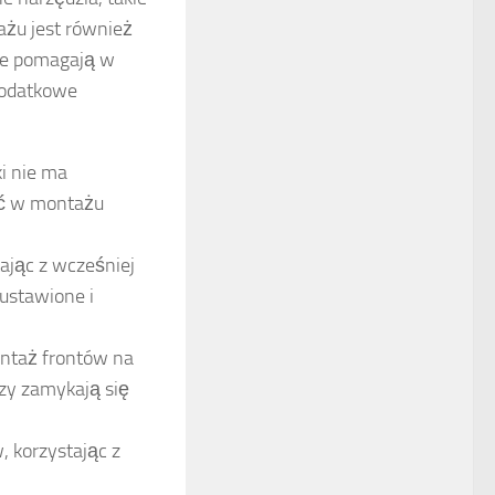
ażu jest również
óre pomagają w
dodatkowe
i nie ma
ić w montażu
tając z wcześniej
ustawione i
ntaż frontów na
czy zamykają się
, korzystając z