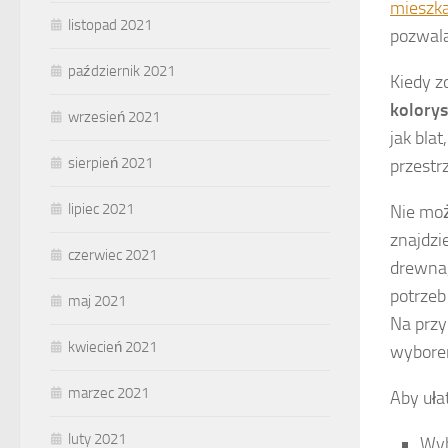
mieszk
listopad 2021
pozwala
październik 2021
Kiedy z
kolorys
wrzesień 2021
jak blat
sierpień 2021
przestr
lipiec 2021
Nie mo
znajdzi
czerwiec 2021
drewna,
potrzeb
maj 2021
Na przy
kwiecień 2021
wyborem
marzec 2021
Aby uła
luty 2021
Wyb