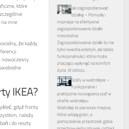
ficzne, które
Jak zagospodarować
szczególnie
działkę – Pomysły i
e na inne
inspiracje na efektywne
zagospodarowanie działki
mieszkalnej
Zagospodarowanie działki to nie
norodny, że każdy
tylko kwestia estetyki, ale także
ferencji
funkcjonalności, która może
ki, nowoczesny
znacząco wpłynąć na komfort
a swobodne
życia. W obliczu …
Szafy w wiatrołapie –
Funkcjonalne i
rty IKEA?
praktyczne rozwiązania szaf w
strefie wiatrołapu
yśleć, gdyż fronty
Wiatrołap to pierwsze miejsce,
które witają gości, a
zystkim, należy
jednocześnie przestrzeń, gdzie
bań i do reszty
przechowujemy obuwie i odzież