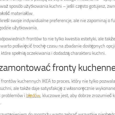
waż sposób użytkowania kuchni – jeśli często gotujesz, zw
ałość materiałów.
kreśl swoje indywidualne preferencje, ale nie zapominaj o fu
odzie użytkowania.
dpowiednich frontów to nie tylko kwestia estetyki, ale także
 warto poświęcić trochę czasu na zbadanie dostępnych opcji
, które spełnią oczekiwania i dodadzą charakteru kuchni.
 zamontować fronty kuchenne
frontów kuchennych IKEA to proces, który nie tylko pozwala
kuchni, ale także daje satysfakcję z własnoręcznie wykonane
ć problemów i
błędów
, kluczowe jest, aby dobrze zrozumieć 
.
rzystąpieniem do montażu warto zebrać wszystkie niezbędne