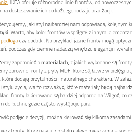
ania
. IKEA oferuje różnorodne linie frontów, od nowoczesnyc
 na dostosowanie ich do każdego rodzaju aranżacji.
decydujemy, jaki styl najbardziej nam odpowiada, kolejnym k
tyki
. Warto, aby kolor frontów współgrał z innymi elementam
,
podłoga
czy dodatki. Na przykład, jasne fronty mogą optycz
zeń, podczas gdy ciemne nadadzą wnętrzu elegancji i wyraf
żemy zapomnieć o
materiałach
, z jakich wykonane są fronty
emy zarówno fronty z płyty MDF, które są łatwe w pielęgnacji,
 które dodają przytulności i naturalnego charakteru. W zale
 i stylu życia, warto rozważyć, które materiały będą najbardz
kład, fronty lakierowane są bardziej odporne na Wilgoć, co c
 do kuchni, gdzie często występuje para.
twić podjęcie decyzji, można kierować się kilkoma zasadami
ierz fronty, które pasują do stylu całego mieszkania – spójn