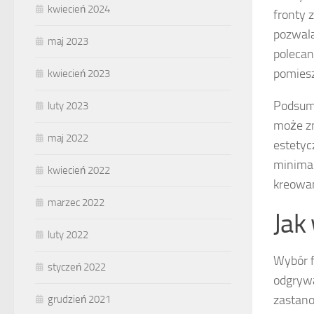
kwiecień 2024
fronty 
pozwala
maj 2023
polecan
pomiesz
kwiecień 2023
Podsumo
luty 2023
może zn
maj 2022
estetyc
minimal
kwiecień 2022
kreowan
marzec 2022
Jak
luty 2022
Wybór f
styczeń 2022
odgrywa
zastano
grudzień 2021