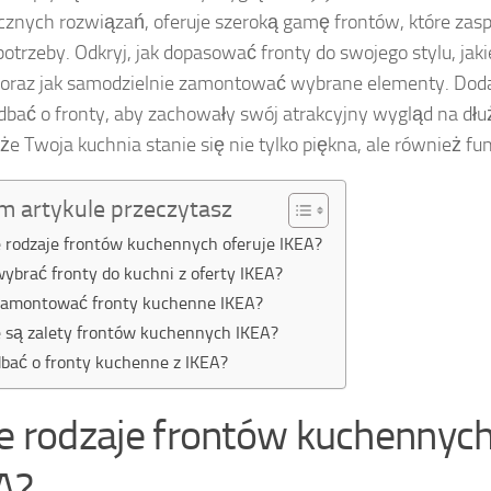
ycznych rozwiązań, oferuje szeroką gamę frontów, które zas
 potrzeby. Odkryj, jak dopasować fronty do swojego stylu, jak
 oraz jak samodzielnie zamontować wybrane elementy. Dod
k dbać o fronty, aby zachowały swój atrakcyjny wygląd na dłu
 że Twoja kuchnia stanie się nie tylko piękna, ale również fu
m artykule przeczytasz
e rodzaje frontów kuchennych oferuje IKEA?
wybrać fronty do kuchni z oferty IKEA?
zamontować fronty kuchenne IKEA?
e są zalety frontów kuchennych IKEA?
dbać o fronty kuchenne z IKEA?
ie rodzaje frontów kuchennych
A?