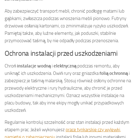
Aby zabezpieczyć transport mebli, chronić podłogę matami lub
gąbkami, zwłaszcza podczas wnoszenia mebli pionowo. Futryny
drzwiowe osłaniaj kartonami, co zminimalizuje ryzyko uszkodzeń.
Pamiętaj także, aby luźne elementy, jak poduszki, stabilnie
przymocować taśmą, by nie odpadły podczas przenoszenia.
Ochrona instalacji przed uszkodzeniami
Chroń
instalacje wodną
i
elektryczną
podczas remontu, aby
uniknąć ich uszkodzenia. Owiń rury oraz gniazdka
folią ochronną
i
zabezpiecz je taśmą malarską. Stosuj również osłony ochronne na
przewody elektryczne i rury hydrauliczne, aby chronić je przed
uszkodzeniami mechanicznymi. Oznacz wszystkie instalacje na
placu budowy, tak aby inne ekipy mogły unikać przypadkowych
uszkodzeń.
Regularnie kontroluj szczelność oraz stan instalacji przed każdym
etapem prac. Jeżeli wykonujesz
prace tynkarskie czy wylewki,
pamiętaj o zabezpieczeniu
instalacji folią lub innymi materiałami