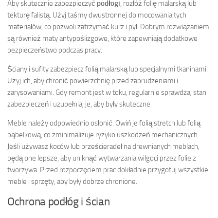
Aby skutecznie zabezpieczyć
podłogi
, rozłóż folię malarską lub
tekturę falistą. Użyj taśmy dwustronnej do mocowania tych
materiałów, co pozwoli zatrzymać kurz i pył. Dobrym rozwiązaniem
są również maty antypoślizgowe, które zapewniają dodatkowe
bezpieczeństwo podczas pracy.
Ściany i sufity zabezpiecz folią malarską lub specjalnymi tkaninami.
Użyj ich, aby chronić powierzchnię przed zabrudzeniami i
zarysowaniami. Gdy remont jest w toku, regularnie sprawdzaj stan
zabezpieczeń i uzupełniaj je, aby były skuteczne.
Meble należy odpowiednio osłonić. Owiń je folią stretch lub folią
bąbelkową, co zminimalizuje ryzyko uszkodzeń mechanicznych.
Jeśli używasz koców lub prześcieradeł na drewnianych meblach,
będą one lepsze, aby uniknąć wytwarzania wilgoci przez folie z
tworzywa. Przed rozpoczęciem prac dokładnie przygotuj wszystkie
meble i sprzęty, aby były dobrze chronione.
Ochrona podłóg i ścian