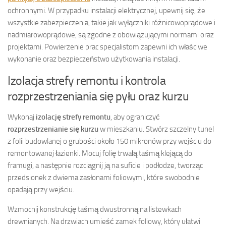
ochronnymi. W przypadku instalacji elektrycznej, upewnij się, że
wszystkie zabezpieczenia, takie jak wyłączniki różnicowoprądowe i
nadmiarowoprądowe, są zgodne z obowiązującymi normami oraz
projektami. Powierzenie prac specjalistom zapewni ich właściwe
wykonanie oraz bezpieczeństwo użytkowania instalacji.
Izolacja strefy remontu i kontrola
rozprzestrzeniania się pyłu oraz kurzu
Wykonaj
izolację strefy remontu
, aby ograniczyć
rozprzestrzenianie się kurzu
w mieszkaniu. Stwórz szczelny tunel
z folii budowlanej o grubości około 150 mikronów przy wejściu do
remontowanej łazienki. Mocuj folię trwałą taśmą klejącą do
framugi, a następnie rozciągnij ją na suficie i podłodze, tworząc
przedsionek z dwiema zasłonami foliowymi, które swobodnie
opadają przy wejściu.
Wzmocnij konstrukcję taśmą dwustronną na listewkach
drewnianych. Na drzwiach umieść zamek foliowy, który ułatwi