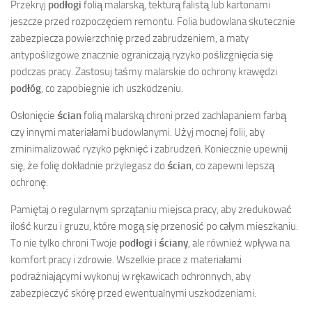
Przekryj
podłogi
folią malarską, tekturą falistą lub kartonami
jeszcze przed rozpoczęciem remontu. Folia budowlana skutecznie
zabezpiecza powierzchnię przed zabrudzeniem, a maty
antypoślizgowe znacznie ograniczają ryzyko poślizgnięcia się
podczas pracy. Zastosuj taśmy malarskie do ochrony krawędzi
podłóg
, co zapobiegnie ich uszkodzeniu.
Osłonięcie
ścian
folią malarską chroni przed zachlapaniem farbą
czy innymi materiałami budowlanymi. Użyj mocnej folii, aby
zminimalizować ryzyko pęknięć i zabrudzeń. Koniecznie upewnij
się, że folię dokładnie przylegasz do
ścian
, co zapewni lepszą
ochronę.
Pamiętaj o regularnym sprzątaniu miejsca pracy, aby zredukować
ilość kurzu i gruzu, które mogą się przenosić po całym mieszkaniu.
To nie tylko chroni Twoje
podłogi
i
ściany
, ale również wpływa na
komfort pracy i zdrowie. Wszelkie prace z materiałami
podrażniającymi wykonuj w rękawicach ochronnych, aby
zabezpieczyć skórę przed ewentualnymi uszkodzeniami.