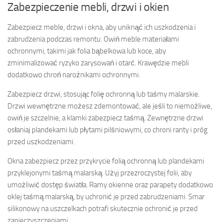
Zabezpieczenie mebli, drzwi i okien
Zabezpiecz meble, drzwi i okna, aby uniknąć ich uszkodzenia i
zabrudzenia podczas remontu. Owiń meble materiałami
ochronnymi, takimi jak folia bąbelkowa lub koce, aby
zminimalizować ryzyko zarysowań i otarć. Krawędzie mebli
dodatkowo chroń narożnikami ochronnymi.
Zabezpiecz drzwi, stosując folię ochronną lub taśmy malarskie.
Drzwi wewnętrzne możesz zdemontować, ale jeśli to niemożliwe,
owiń je szczelnie, a klamki zabezpiecz taśmą. Zewnętrzne drzwi
osłaniaj plandekami lub płytami pilśniowymi, co chroni ranty i próg
przed uszkodzeniami.
Okna zabezpiecz przez przykrycie folią ochronną lub plandekami
przyklejonymi taśmą malarską. Użyj przezroczystej folii, aby
umożliwić dostęp światła. Ramy okienne oraz parapety dodatkowo
oklej taśmą malarską, by uchronić je przed zabrudzeniami. Smar
silikonowy na uszczelkach potrafi skutecznie ochronić je przed
zanieczyszczeniami.