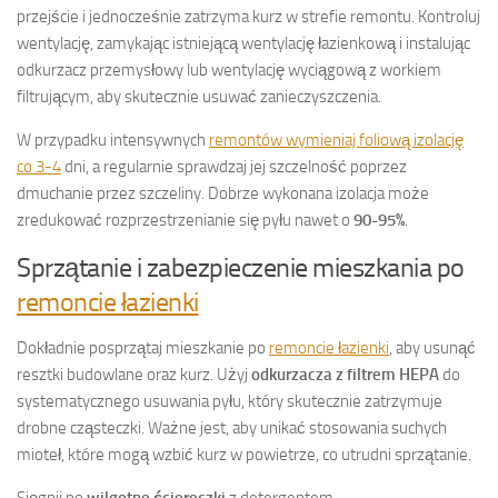
przejście i jednocześnie zatrzyma kurz w strefie remontu. Kontroluj
wentylację, zamykając istniejącą wentylację łazienkową i instalując
odkurzacz przemysłowy lub wentylację wyciągową z workiem
filtrującym, aby skutecznie usuwać zanieczyszczenia.
W przypadku intensywnych
remontów wymieniaj foliową izolację
co 3-4
dni, a regularnie sprawdzaj jej szczelność poprzez
dmuchanie przez szczeliny. Dobrze wykonana izolacja może
zredukować rozprzestrzenianie się pyłu nawet o
90-95%
.
Sprzątanie i zabezpieczenie mieszkania po
remoncie łazienki
Dokładnie posprzątaj mieszkanie po
remoncie łazienki
, aby usunąć
resztki budowlane oraz kurz. Użyj
odkurzacza z filtrem HEPA
do
systematycznego usuwania pyłu, który skutecznie zatrzymuje
drobne cząsteczki. Ważne jest, aby unikać stosowania suchych
mioteł, które mogą wzbić kurz w powietrze, co utrudni sprzątanie.
Sięgnij po
wilgotne ściereczki
z detergentem