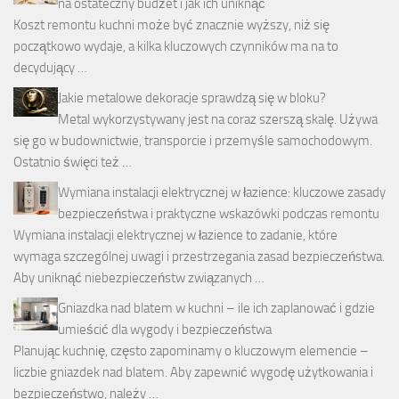
na ostateczny budżet i jak ich uniknąć
Koszt remontu kuchni może być znacznie wyższy, niż się
początkowo wydaje, a kilka kluczowych czynników ma na to
decydujący …
Jakie metalowe dekoracje sprawdzą się w bloku?
Metal wykorzystywany jest na coraz szerszą skalę. Używa
się go w budownictwie, transporcie i przemyśle samochodowym.
Ostatnio święci też …
Wymiana instalacji elektrycznej w łazience: kluczowe zasady
bezpieczeństwa i praktyczne wskazówki podczas remontu
Wymiana instalacji elektrycznej w łazience to zadanie, które
wymaga szczególnej uwagi i przestrzegania zasad bezpieczeństwa.
Aby uniknąć niebezpieczeństw związanych …
Gniazdka nad blatem w kuchni – ile ich zaplanować i gdzie
umieścić dla wygody i bezpieczeństwa
Planując kuchnię, często zapominamy o kluczowym elemencie –
liczbie gniazdek nad blatem. Aby zapewnić wygodę użytkowania i
bezpieczeństwo, należy …