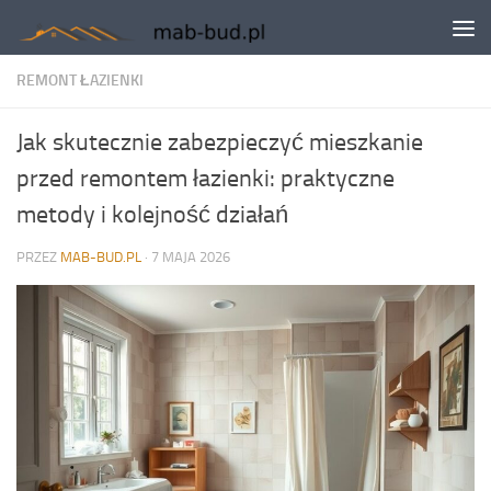
Skip to content
REMONT ŁAZIENKI
Jak skutecznie zabezpieczyć mieszkanie
przed remontem łazienki: praktyczne
metody i kolejność działań
PRZEZ
MAB-BUD.PL
·
7 MAJA 2026