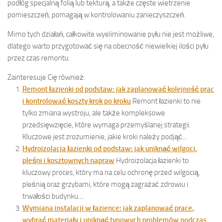
podłóg specjalną folią lub tekturą, a także częste wietrzenie
pomieszczeń, pomagają w kontrolowaniu zanieczyszczeń.
Mimo tych działań, całkowite wyeliminowanie pyłu nie jest możliwe,
dlatego warto przygotować się na obecność niewielkiej ilości pyłu
przez czas remontu.
Zainteresuje Cię również:
Remont łazienki od podstaw: jak zaplanować kolejność prac
i kontrolować koszty krok po kroku
Remont łazienki to nie
tylko zmiana wystroju, ale także kompleksowe
przedsięwzięcie, które wymaga przemyślanej strategii.
Kluczowe jest zrozumienie, jakie kroki należy podjąć...
Hydroizolacja łazienki od podstaw: jak uniknąć wilgoci,
pleśni i kosztownych napraw
Hydroizolacja łazienki to
kluczowy proces, który ma na celu ochronę przed wilgocią,
pleśnią oraz grzybami, które mogą zagrażać zdrowiu i
trwałości budynku....
Wymiana instalacji w łazience: jak zaplanować prace,
wybrać materiały i uniknąć typowych problemów podczas