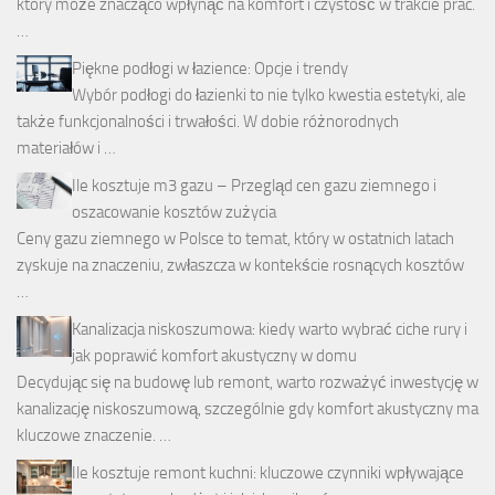
który może znacząco wpłynąć na komfort i czystość w trakcie prac.
…
Piękne podłogi w łazience: Opcje i trendy
Wybór podłogi do łazienki to nie tylko kwestia estetyki, ale
także funkcjonalności i trwałości. W dobie różnorodnych
materiałów i …
Ile kosztuje m3 gazu – Przegląd cen gazu ziemnego i
oszacowanie kosztów zużycia
Ceny gazu ziemnego w Polsce to temat, który w ostatnich latach
zyskuje na znaczeniu, zwłaszcza w kontekście rosnących kosztów
…
Kanalizacja niskoszumowa: kiedy warto wybrać ciche rury i
jak poprawić komfort akustyczny w domu
Decydując się na budowę lub remont, warto rozważyć inwestycję w
kanalizację niskoszumową, szczególnie gdy komfort akustyczny ma
kluczowe znaczenie. …
Ile kosztuje remont kuchni: kluczowe czynniki wpływające