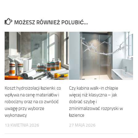
MOŻESZ RÓWNIEŻ POLUBIĆ…
Koszt hydroizolacji łazienki: co
Czy kabina walk-in chlapie
wpływa na cenę materiałów i
więcej niż klasyczna – jak
robocizny oraz na co zwrócić
dobrać szybę i
uwagę przy wyborze
zminimalizować rozpryski w
wykonawcy
łazience
13 KWIETNIA 2026
27 MAJA 2026