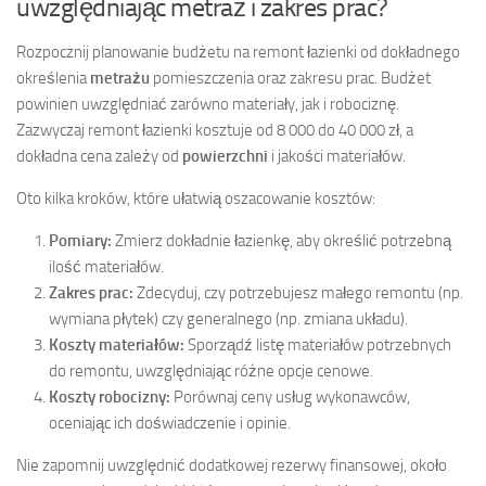
uwzględniając metraż i zakres prac?
Rozpocznij planowanie budżetu na remont łazienki od dokładnego
określenia
metrażu
pomieszczenia oraz zakresu prac. Budżet
powinien uwzględniać zarówno materiały, jak i robociznę.
Zazwyczaj remont łazienki kosztuje od 8 000 do 40 000 zł, a
dokładna cena zależy od
powierzchni
i jakości materiałów.
Oto kilka kroków, które ułatwią oszacowanie kosztów:
Pomiary:
Zmierz dokładnie łazienkę, aby określić potrzebną
ilość materiałów.
Zakres prac:
Zdecyduj, czy potrzebujesz małego remontu (np.
wymiana płytek) czy generalnego (np. zmiana układu).
Koszty materiałów:
Sporządź listę materiałów potrzebnych
do remontu, uwzględniając różne opcje cenowe.
Koszty robocizny:
Porównaj ceny usług wykonawców,
oceniając ich doświadczenie i opinie.
Nie zapomnij uwzględnić dodatkowej rezerwy finansowej, około