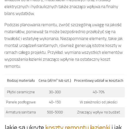
elektrycznych i hydraulicznych także znacząco wpływa na finalny
bilans wydatków.
Podczas planowania remontu, zwróć szczególną uwagę na jakość
materiałów, ponieważ ta może bezpośrednio przełożyć się na
trwałość i estetykę wykonania. Niezapomniane elementy, takie jak
montaż urządzeń sanitarnych, również generują istotne koszty w
ramach całego projektu. Przykład: wymiana wszystkich elementów
wyposażenia łazienki znacząco wpłynie na ostateczny koszt
remontu.
Rodzaj materiału
Cena (zł/m² lub szt.)
Procentowy udział w kosztach
Płytki ceramiczne
30-300
40-70%
Panele podłogowe
40-150
W zależności od jakości
Armatura sanitarna
500-5000
Znaczący wpływ na budżet
Jakie są ukryte
koszty remontu łazienki
i jak