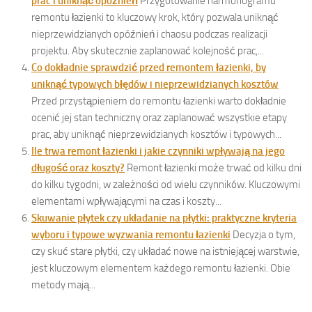
prac i uniknąć opóźnień
Przygotowanie harmonogramu
remontu łazienki to kluczowy krok, który pozwala uniknąć
nieprzewidzianych opóźnień i chaosu podczas realizacji
projektu. Aby skutecznie zaplanować kolejność prac,...
Co dokładnie sprawdzić przed remontem łazienki, by
uniknąć typowych błędów i nieprzewidzianych kosztów
Przed przystąpieniem do remontu łazienki warto dokładnie
ocenić jej stan techniczny oraz zaplanować wszystkie etapy
prac, aby uniknąć nieprzewidzianych kosztów i typowych...
Ile trwa remont łazienki i jakie czynniki wpływają na jego
długość oraz koszty?
Remont łazienki może trwać od kilku dni
do kilku tygodni, w zależności od wielu czynników. Kluczowymi
elementami wpływającymi na czas i koszty...
Skuwanie płytek czy układanie na płytki: praktyczne kryteria
wyboru i typowe wyzwania remontu łazienki
Decyzja o tym,
czy skuć stare płytki, czy układać nowe na istniejącej warstwie,
jest kluczowym elementem każdego remontu łazienki. Obie
metody mają...