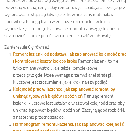
materiałów z powodu większego popytu. Poza sezonem, czyli zimą
i wczesną wiosną, ceny usług remontowych spadają, a negocjacje z
wykonawcami stają się łatwiejsze. Również ceny materiałów
budowlanych mogą być niższe poza sezonem lub w trakcie
wyprzedaży i promocji. Planowanie remontu z uwzględnieniem
sezonowości może pomóc w obniżeniu kosztów całkowitych.
Zainteresuje Cię również:
Remont łazienki od podstaw: jak zaplanować kolejność prac
i kontrolować koszty krok po kroku
Remont łazienki to nie
tylko zmiana wystroju, ale także kompleksowe
przedsięwzięcie, które wymaga przemyślanej strategii.
Kluczowe jest zrozumienie, jakie kroki należy podjąć...
Kolejność prac w łazience: jak zaplanować remont, by
uniknąć typowych błędów i opóźnień
Planując remont
łazienki, kluczowe jest ustalenie właściwej kolejności prac, aby
uniknąć typowych błędów i opóźnień. Zaczynając od rozbiórki,
a następnie przechodząc do...
Harmonogram remontu łazienki: jak zaplanować kolejność