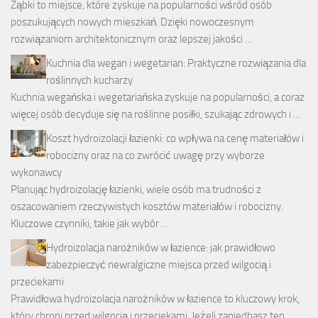
Ząbki to miejsce, które zyskuje na popularności wśród osób
poszukujących nowych mieszkań. Dzięki nowoczesnym
rozwiązaniom architektonicznym oraz lepszej jakości …
Kuchnia dla wegan i wegetarian: Praktyczne rozwiązania dla
roślinnych kucharzy
Kuchnia wegańska i wegetariańska zyskuje na popularności, a coraz
więcej osób decyduje się na roślinne posiłki, szukając zdrowych i …
Koszt hydroizolacji łazienki: co wpływa na cenę materiałów i
robocizny oraz na co zwrócić uwagę przy wyborze
wykonawcy
Planując hydroizolację łazienki, wiele osób ma trudności z
oszacowaniem rzeczywistych kosztów materiałów i robocizny.
Kluczowe czynniki, takie jak wybór …
Hydroizolacja narożników w łazience: jak prawidłowo
zabezpieczyć newralgiczne miejsca przed wilgocią i
przeciekami
Prawidłowa hydroizolacja narożników w łazience to kluczowy krok,
który chroni przed wilgocią i przeciekami. Jeżeli zaniedbasz ten