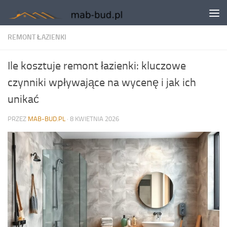
Skip to content
REMONT ŁAZIENKI
Ile kosztuje remont łazienki: kluczowe
czynniki wpływające na wycenę i jak ich
unikać
PRZEZ
MAB-BUD.PL
·
8 KWIETNIA 2026