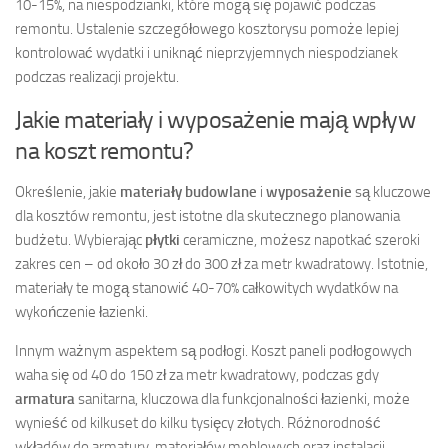
10-15%, na niespodzianki, które mogą się pojawić podczas
remontu. Ustalenie szczegółowego kosztorysu pomoże lepiej
kontrolować wydatki i uniknąć nieprzyjemnych niespodzianek
podczas realizacji projektu.
Jakie materiały i wyposażenie mają wpływ
na koszt remontu?
Określenie, jakie
materiały budowlane
i
wyposażenie
są kluczowe
dla kosztów remontu, jest istotne dla skutecznego planowania
budżetu. Wybierając
płytki
ceramiczne, możesz napotkać szeroki
zakres cen – od około 30 zł do 300 zł za metr kwadratowy. Istotnie,
materiały te mogą stanowić 40-70% całkowitych wydatków na
wykończenie łazienki.
Innym ważnym aspektem są podłogi. Koszt paneli podłogowych
waha się od 40 do 150 zł za metr kwadratowy, podczas gdy
armatura
sanitarna, kluczowa dla funkcjonalności łazienki, może
wynieść od kilkuset do kilku tysięcy złotych. Różnorodność
wkładów do armatury, materiałów meblowych oraz instalacji