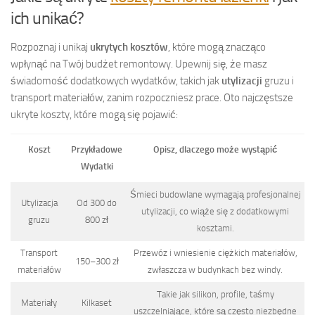
ich unikać?
Rozpoznaj i unikaj
ukrytych kosztów
, które mogą znacząco
wpłynąć na Twój budżet remontowy. Upewnij się, że masz
świadomość dodatkowych wydatków, takich jak
utylizacji
gruzu i
transport materiałów, zanim rozpoczniesz prace. Oto najczęstsze
ukryte koszty, które mogą się pojawić:
Koszt
Przykładowe
Opisz, dlaczego może wystąpić
Wydatki
Śmieci budowlane wymagają profesjonalnej
Utylizacja
Od 300 do
utylizacji, co wiąże się z dodatkowymi
gruzu
800 zł
kosztami.
Transport
Przewóz i wniesienie ciężkich materiałów,
150–300 zł
materiałów
zwłaszcza w budynkach bez windy.
Takie jak silikon, profile, taśmy
Materiały
Kilkaset
uszczelniające, które są często niezbędne