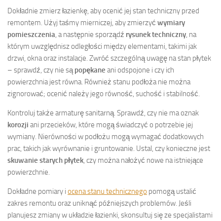
Dokładnie zmierz łazienkę, aby ocenić jej stan techniczny przed
remontem. Użyj taśmy mierniczej, aby zmierzyć
wymiary
pomieszczenia
, a następnie sporządź
rysunek techniczny
, na
którym uwzględnisz odległości między elementami, takimi jak
drzwi, okna oraz instalacje. Zwróć szczególną uwagę na stan płytek
– sprawdź, czy nie są
popękane
ani odspojone i czy ich
powierzchnia jest równa. Również stanu podłoża nie można
zignorować; ocenić należy jego równość, suchość i stabilność.
Kontroluj także armaturę sanitarną. Sprawdź, czy nie ma oznak
korozji
ani przecieków, które mogą świadczyć o potrzebie jej
wymiany. Nierówności w podłożu mogą wymagać dodatkowych
prac, takich jak wyrównanie i gruntowanie. Ustal, czy konieczne jest
skuwanie starych płytek
, czy można nałożyć nowe na istniejące
powierzchnie.
Dokładne pomiary i
ocena stanu technicznego
pomogą ustalić
zakres remontu oraz uniknąć późniejszych problemów. Jeśli
planujesz zmiany w układzie łazienki, skonsultuj się ze specjalistami