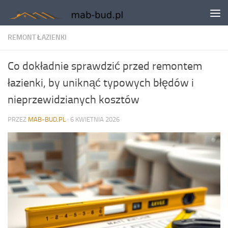
Skip to content
REMONT ŁAZIENKI
Co dokładnie sprawdzić przed remontem
łazienki, by uniknąć typowych błędów i
nieprzewidzianych kosztów
PRZEZ
MAB-BUD.PL
·
6 KWIETNIA 2026