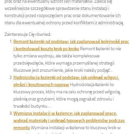
prac oraz na ewentualny wzrost cen materiałów. Zaleca się
wcześniejsze szczegółowe sprawdzenie stanu instalacji i
konstrukcji przed rozpoczęciem prac oraz dokumentowanie ich
stanu dla ewentualnej ochrony przed konfliktami z administracją.
Zainteresuje Cię również:
Remont łazienki od podstaw: jak zaplanować kolejność prac
i kontrolować koszty krok po kroku
Remont łazienki to nie
tylko zmiana wystroju, ale także kompleksowe
przedsięwzięcie, które wymaga przemyślanej strategii.
Kluczowe jest zrozumienie, jakie kroki należy podjąć...
Hydroizolacja łazienki od podstaw: jak uniknąć wilgoci,
pleśni i kosztownych napraw
Hydroizolacja łazienki to
kluczowy proces, który ma na celu ochronę przed wilgocią,
pleśnią oraz grzybami, które mogą zagrażać zdrowiu i
trwałości budynku....
Wymiana instalacji w łazience: jak zaplanować prace,
wybrać materiały i uniknąć typowych problemów podczas
remontu
Wymiana instalacji w łazience to kluczowy krok w