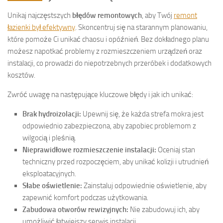
Unikaj najczęstszych
błędów remontowych
, aby Twój
remont
łazienki był efektywny
. Skoncentruj się na starannym planowaniu,
które pomoże Ci unikać chaosu i opóźnień. Bez dokładnego planu
możesz napotkać problemy z rozmieszczeniem urządzeń oraz
instalacji, co prowadzi do niepotrzebnych przeróbek i dodatkowych
kosztów.
Zwróć uwagę na następujące kluczowe błędy i jak ich unikać:
Brak hydroizolacji:
Upewnij się, że każda strefa mokra jest
odpowiednio zabezpieczona, aby zapobiec problemom z
wilgocią i pleśnią.
Nieprawidłowe rozmieszczenie instalacji:
Oceniaj stan
techniczny przed rozpoczęciem, aby unikać kolizji i utrudnień
eksploatacyjnych.
Słabe oświetlenie:
Zainstaluj odpowiednie oświetlenie, aby
zapewnić komfort podczas użytkowania.
Zabudowa otworów rewizyjnych:
Nie zabudowuj ich, aby
umożliwić łatwiejszy serwis instalacji.