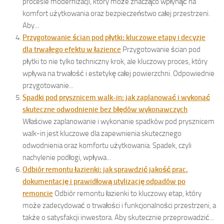
procesie modernizacji, który może znacząco wpłynąć na
komfort użytkowania oraz bezpieczeństwo całej przestrzeni.
Aby...
Przygotowanie ścian pod płytki: kluczowe etapy i decyzje
dla trwałego efektu w łazience
Przygotowanie ścian pod
płytki to nie tylko techniczny krok, ale kluczowy proces, który
wpływa na trwałość i estetykę całej powierzchni. Odpowiednie
przygotowanie...
Spadki pod prysznicem walk-in: jak zaplanować i wykonać
skuteczne odwodnienie bez błędów wykonawczych
Właściwe zaplanowanie i wykonanie spadków pod prysznicem
walk-in jest kluczowe dla zapewnienia skutecznego
odwodnienia oraz komfortu użytkowania. Spadek, czyli
nachylenie podłogi, wpływa...
Odbiór remontu łazienki: jak sprawdzić jakość prac,
dokumentację i prawidłową utylizację odpadów po
remoncie
Odbiór remontu łazienki to kluczowy etap, który
może zadecydować o trwałości i funkcjonalności przestrzeni, a
także o satysfakcji inwestora. Aby skutecznie przeprowadzić...