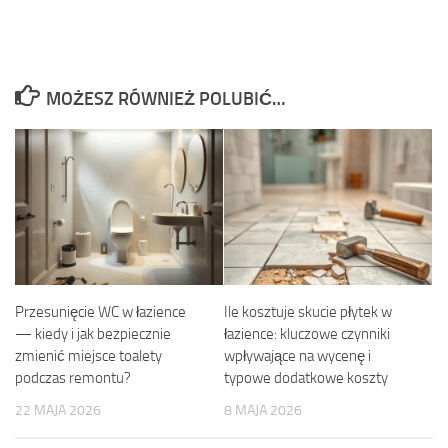
MOŻESZ RÓWNIEŻ POLUBIĆ…
Przesunięcie WC w łazience
Ile kosztuje skucie płytek w
— kiedy i jak bezpiecznie
łazience: kluczowe czynniki
zmienić miejsce toalety
wpływające na wycenę i
podczas remontu?
typowe dodatkowe koszty
22 MAJA 2026
8 MAJA 2026