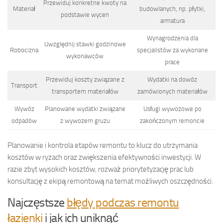
Przewiduj konkretne kwoty na
Materiał
budowlanych, np. płytki,
podstawie wycen
armatura
Wynagrodzenia dla
Uwzględnij stawki godzinowe
Robocizna
specjalistów za wykonane
wykonawców
prace
Przewiduj koszty związane z
Wydatki na dowóz
Transport
transportem materiałów
zamówionych materiałów
Wywóz
Planowane wydatki związane
Usługi wywozowe po
odpadów
z wywozem gruzu
zakończonym remoncie
Planowanie i kontrola etapów remontu to klucz do utrzymania
kosztów w ryzach oraz zwiększenia efektywności inwestycji. W
razie zbyt wysokich kosztów, rozważ priorytetyzację prac lub
konsultację z ekipą remontową na temat możliwych oszczędności.
Najczęstsze
błędy podczas remontu
łazienki
i jak ich uniknąć