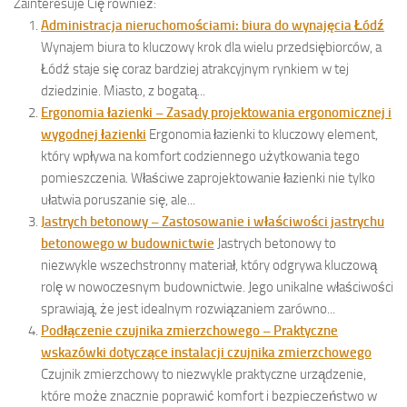
Zainteresuje Cię również:
Administracja nieruchomościami: biura do wynajęcia Łódź
Wynajem biura to kluczowy krok dla wielu przedsiębiorców, a
Łódź staje się coraz bardziej atrakcyjnym rynkiem w tej
dziedzinie. Miasto, z bogatą...
Ergonomia łazienki – Zasady projektowania ergonomicznej i
wygodnej łazienki
Ergonomia łazienki to kluczowy element,
który wpływa na komfort codziennego użytkowania tego
pomieszczenia. Właściwe zaprojektowanie łazienki nie tylko
ułatwia poruszanie się, ale...
Jastrych betonowy – Zastosowanie i właściwości jastrychu
betonowego w budownictwie
Jastrych betonowy to
niezwykle wszechstronny materiał, który odgrywa kluczową
rolę w nowoczesnym budownictwie. Jego unikalne właściwości
sprawiają, że jest idealnym rozwiązaniem zarówno...
Podłączenie czujnika zmierzchowego – Praktyczne
wskazówki dotyczące instalacji czujnika zmierzchowego
Czujnik zmierzchowy to niezwykle praktyczne urządzenie,
które może znacznie poprawić komfort i bezpieczeństwo w