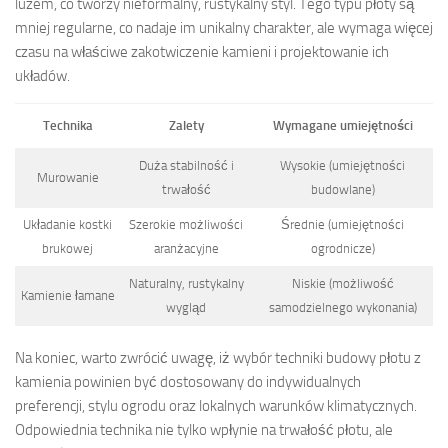
luzem, co tworzy nieformalny, rustykalny styl. Tego typu płoty są
mniej regularne, co nadaje im unikalny charakter, ale wymaga więcej
czasu na właściwe zakotwiczenie kamieni i projektowanie ich
układów.
Technika
Zalety
Wymagane umiejętności
Duża stabilność i
Wysokie (umiejętności
Murowanie
trwałość
budowlane)
Układanie kostki
Szerokie możliwości
Średnie (umiejętności
brukowej
aranżacyjne
ogrodnicze)
Naturalny, rustykalny
Niskie (możliwość
Kamienie łamane
wygląd
samodzielnego wykonania)
Na koniec, warto zwrócić uwagę, iż wybór techniki budowy płotu z
kamienia powinien być dostosowany do indywidualnych
preferencji, stylu ogrodu oraz lokalnych warunków klimatycznych.
Odpowiednia technika nie tylko wpłynie na trwałość płotu, ale