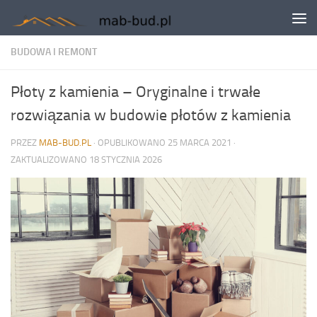
Skip to content
BUDOWA I REMONT
Płoty z kamienia – Oryginalne i trwałe
rozwiązania w budowie płotów z kamienia
PRZEZ
MAB-BUD.PL
· OPUBLIKOWANO
25 MARCA 2021
·
ZAKTUALIZOWANO
18 STYCZNIA 2026