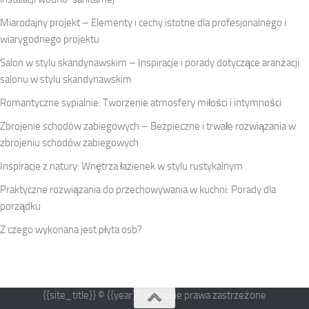
Miarodajny projekt – Elementy i cechy istotne dla profesjonalnego i
wiarygodnego projektu
Salon w stylu skandynawskim – Inspiracje i porady dotyczące aranżacji
salonu w stylu skandynawskim
Romantyczne sypialnie: Tworzenie atmosfery miłości i intymności
Zbrojenie schodów zabiegowych – Bezpieczne i trwałe rozwiązania w
zbrojeniu schodów zabiegowych
Inspiracje z natury: Wnętrza łazienek w stylu rustykalnym
Praktyczne rozwiązania do przechowywania w kuchni: Porady dla
porządku
Z czego wykonana jest płyta osb?
{{site_title}} © {{year}}. Wszelkie prawa zastrzeżone