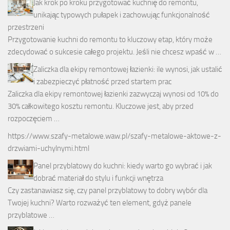
Jak krok po kroku przygotować kuchnię do remontu,
unikając typowych pułapek i zachowując funkcjonalność
przestrzeni
Przygotowanie kuchni do remontu to kluczowy etap, który może
zdecydować o sukcesie całego projektu. Jeśli nie chcesz wpaść w …
Zaliczka dla ekipy remontowej łazienki: ile wynosi, jak ustalić
i zabezpieczyć płatność przed startem prac
Zaliczka dla ekipy remontowej łazienki zazwyczaj wynosi od 10% do
30% całkowitego kosztu remontu. Kluczowe jest, aby przed
rozpoczęciem …
https://www.szafy-metalowe.waw.pl/szafy-metalowe-aktowe-z-
drzwiami-uchylnymi.html
Panel przyblatowy do kuchni: kiedy warto go wybrać i jak
dobrać materiał do stylu i funkcji wnętrza
Czy zastanawiasz się, czy panel przyblatowy to dobry wybór dla
Twojej kuchni? Warto rozważyć ten element, gdyż panele
przyblatowe …