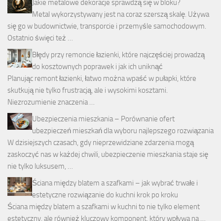
Jakie metalowe dekoracje sprawdzą się w bloku?
Metal wykorzystywany jest na coraz szerszą skalę. Używa
się go w budownictwie, transporcie i przemyśle samochodowym.
Ostatnio święci też …
Błędy przy remoncie łazienki, które najczęściej prowadzą
do kosztownych poprawek i jak ich uniknąć
Planując remont łazienki, łatwo można wpaść w pułapki, które
skutkują nie tylko frustracją, ale i wysokimi kosztami.
Niezrozumienie znaczenia …
Ubezpieczenia mieszkania – Porównanie ofert
ubezpieczeń mieszkań dla wyboru najlepszego rozwiązania
W dzisiejszych czasach, gdy nieprzewidziane zdarzenia mogą
zaskoczyć nas w każdej chwili, ubezpieczenie mieszkania staje się
nie tylko luksusem, …
Ściana między blatem a szafkami – jak wybrać trwałe i
estetyczne rozwiązanie do kuchni krok po kroku
Ściana między blatem a szafkami w kuchni to nie tylko element
estetyczny, ale również kluczowy komponent, który wpływa na …