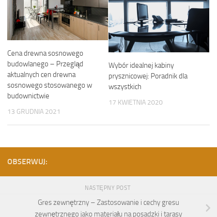
Cena drewna sosnowego
budowlanego – Przegląd
Wybór idealnej kabiny
aktualnych cen drewna
prysznicowej: Poradnik dla
sosnowego stosowanego w
wszystkich
budownictwie
17 KWIETNIA 2020
13 GRUDNIA 2021
OBSERWUJ:
NASTĘPNY POST
Gres zewnętrzny – Zastosowanie i cechy gresu
zewnętrznego jako materiału na posadzki i tarasy