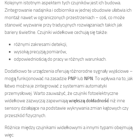
Kolejnym istotnym aspektem tych czujników jest ich budowa.
Zintegrowanie nadajnika i odbiornika w jednej obudowie ułatwia ich
montaż nawet w ograniczonych przestrzeniach – coś, co może
stanowić wyzwanie przy tradycyjnych rozwiązaniach takich jak
bariery świetlne. Czujniki widełkowe cechują się także:
różnymi zakresami detekcji,
wysoką precyzją pomiarów,
odpowiedniością do pracy w różnych warunkach.
Dodatkowo te urządzenia oferują różnorodne sygnały wyjściowe –
mogą funkcjonować na zasadzie
PNP
lub
NPN
. To wpływa na to, jak
łatwo można je zintegrować z systemami automatyki
przemysłowej. Warto zauważyć, że czujniki fotoelektryczne
widełkowe zazwyczaj zapewniają
większą dokładność
niż inne
sensory działające na podstawie wykrywania zmian kątowych czy
przeszkód fizycznych.
Różnice między czujnikami widełkowymi a innymi typami obejmują
więc: