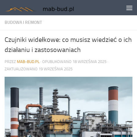
Skip to content
BUDOWA I REMONT
Czujniki widełkowe: co musisz wiedzieć o ich
działaniu i zastosowaniach
PRZEZ
MAB-BUD.PL
· OPUBLIKOWANO
18 WRZEŚNIA 2025
·
ZAKTUALIZOWANO
19 WRZEŚNIA 2025