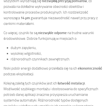
wszystkim wyróżniają się
niezwykłą precyzją pomiarów
, co
pozwala na dokładne wykrywanie obecności obiektów i
kontrolowanie procesów produkcyjnych. Ich rozdzielczość
wynosząca
14 µm
gwarantuje niezawodność nawet przy pracy z
cienkimi materiałami.
Co więcej, czujniki te są
niezwykle odporne
na trudne warunki
środowiskowe. Dobrze funkcjonują w miejscach o:
dużym zapyleniu,
wysokiej wilgotności,
różnorodnych czynnikach zewnętrznych.
Niski pobór energii dodatkowo przekłada się na ich
ekonomiczność
podczas eksploatacji.
Kolejną zaletą tych czujników jest ich
łatwość instalacji
.
Możliwość szybkiego montażu i dostosowania do specyficznych
potrzeb danej aplikacji znacznie przyspiesza uruchamianie
systemów automatyki. Różnorodność typów dostępnych
czujników widełkowych umożliwia ich szerokie wykorzystanie –