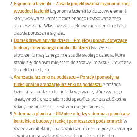
Ergonomia łazienki – Zasady projektowania ergonomicznej i
wygodnej łazienki
Ergonomia łazienki to kluczowy element,
który wpływa na komfort codziennego użytkowania tego
pomieszczenia. Właściwe zaprojektowanie łazienki nie tylko
ułatwia poruszanie się, ale...
Domek drewniany dla dzieci – Projekty i porady dotyczące
budowy drewnianego domku dla dzieci
Marzysz o
stworzeniu magicznego miejsca dla swojego dziecka, które
stanie się idealnym miejscem do zabawy i relaksu? Drewniany
domek to nie tylko...
Aranżacja łazienki na poddaszu – Porady i pomysły na
funkcjonalną aranżację łazienki na poddaszu
Aranżacja
łazienki na poddaszu to nie lada wyzwanie, które wymaga
kreatywności oraz znajomości specyficznych zasad. Skośne
ściany i ograniczona przestrzeń mogą stanowić...
Suterena a piwnica – Różnice między suterena a piwnicą w
kontekście budowy i funkcji pomieszczeń podziemnych
W
świecie architektury i budownictwa, różnice między sutereną a
piwnicą mogą wydawać się subtelne, ale mają istotne