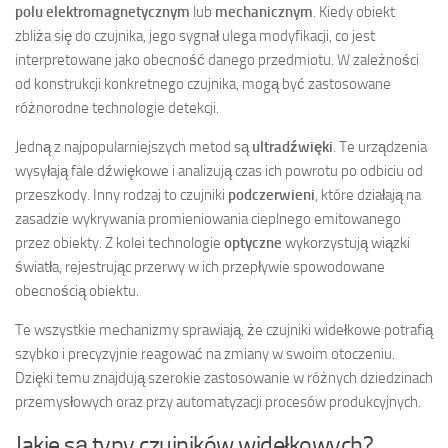
polu elektromagnetycznym
lub
mechanicznym
. Kiedy obiekt
zbliża się do czujnika, jego sygnał ulega modyfikacji, co jest
interpretowane jako obecność danego przedmiotu. W zależności
od konstrukcji konkretnego czujnika, mogą być zastosowane
różnorodne technologie detekcji.
Jedną z najpopularniejszych metod są
ultradźwięki
. Te urządzenia
wysyłają fale dźwiękowe i analizują czas ich powrotu po odbiciu od
przeszkody. Inny rodzaj to czujniki
podczerwieni
, które działają na
zasadzie wykrywania promieniowania cieplnego emitowanego
przez obiekty. Z kolei technologie
optyczne
wykorzystują wiązki
światła, rejestrując przerwy w ich przepływie spowodowane
obecnością obiektu.
Te wszystkie mechanizmy sprawiają, że czujniki widełkowe potrafią
szybko i precyzyjnie reagować na zmiany w swoim otoczeniu.
Dzięki temu znajdują szerokie zastosowanie w różnych dziedzinach
przemysłowych oraz przy automatyzacji procesów produkcyjnych.
Jakie są typy czujników widełkowych?