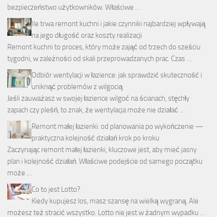
bezpieczeństwo użytkowników. Właściwe …
Ile trwa remont kuchni i jakie czynniki najbardziej wpływają
na jego długość oraz koszty realizacji
Remont kuchni to proces, który może zająć od trzech do sześciu
tygodni, w zależności od skali przeprowadzanych prac. Czas …
Odbiór wentylacji w łazience: jak sprawdzić skuteczność i
uniknąć problemów z wilgocią
Jeśli zauważasz w swojej łazience wilgoć na ścianach, stęchły
zapach czy pleśń, to znak, że wentylacja może nie działać …
Remont małej łazienki: od planowania po wykończenie —
praktyczna kolejność działań krok po kroku
Zaczynając remont małej łazienki, kluczowe jest, aby mieć jasny
plan i kolejność działań. Właściwe podejście od samego początku
może …
Co to jest Lotto?
Kiedy kupujesz los, masz szansę na wielką wygraną. Ale
możesz też stracić wszystko. Lotto nie jest w żadnym wypadku …