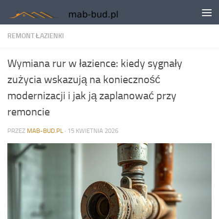
Skip to content
REMONT ŁAZIENKI
Wymiana rur w łazience: kiedy sygnały
zużycia wskazują na konieczność
modernizacji i jak ją zaplanować przy
remoncie
PRZEZ
MAB-BUD.PL
·
15 KWIETNIA 2026