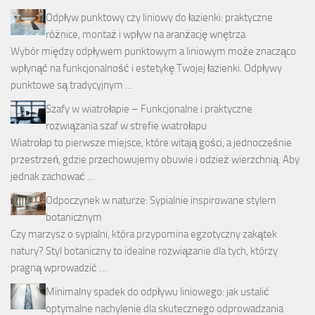
Odpływ punktowy czy liniowy do łazienki: praktyczne
różnice, montaż i wpływ na aranżację wnętrza
Wybór między odpływem punktowym a liniowym może znacząco
wpłynąć na funkcjonalność i estetykę Twojej łazienki. Odpływy
punktowe są tradycyjnym …
Szafy w wiatrołapie – Funkcjonalne i praktyczne
rozwiązania szaf w strefie wiatrołapu
Wiatrołap to pierwsze miejsce, które witają gości, a jednocześnie
przestrzeń, gdzie przechowujemy obuwie i odzież wierzchnią. Aby
jednak zachować …
Odpoczynek w naturze: Sypialnie inspirowane stylem
botanicznym
Czy marzysz o sypialni, która przypomina egzotyczny zakątek
natury? Styl botaniczny to idealne rozwiązanie dla tych, którzy
pragną wprowadzić …
Minimalny spadek do odpływu liniowego: jak ustalić
optymalne nachylenie dla skutecznego odprowadzania