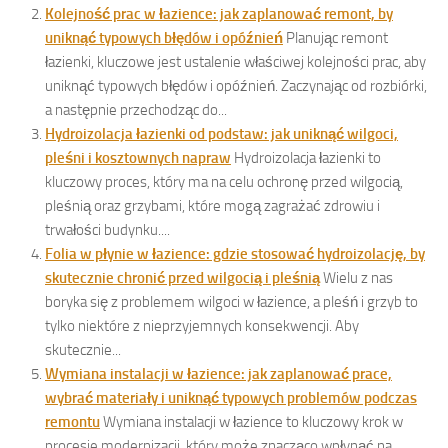
Kolejność prac w łazience: jak zaplanować remont, by
uniknąć typowych błędów i opóźnień
Planując remont
łazienki, kluczowe jest ustalenie właściwej kolejności prac, aby
uniknąć typowych błędów i opóźnień. Zaczynając od rozbiórki,
a następnie przechodząc do...
Hydroizolacja łazienki od podstaw: jak uniknąć wilgoci,
pleśni i kosztownych napraw
Hydroizolacja łazienki to
kluczowy proces, który ma na celu ochronę przed wilgocią,
pleśnią oraz grzybami, które mogą zagrażać zdrowiu i
trwałości budynku....
Folia w płynie w łazience: gdzie stosować hydroizolację, by
skutecznie chronić przed wilgocią i pleśnią
Wielu z nas
boryka się z problemem wilgoci w łazience, a pleśń i grzyb to
tylko niektóre z nieprzyjemnych konsekwencji. Aby
skutecznie...
Wymiana instalacji w łazience: jak zaplanować prace,
wybrać materiały i uniknąć typowych problemów podczas
remontu
Wymiana instalacji w łazience to kluczowy krok w
procesie modernizacji, który może znacząco wpłynąć na