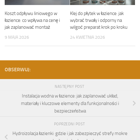
Koszt odpływu liniowego w
Klej do płytek w łazience: jak
łazience: co wpływa na cenę i
wybrać trwały i odporny na
jak zaplanować montaż
wilgoć preparat krok po kroku
9 MAJA 2026
24 KWIETNIA 2026
OBSERWUJ:
NASTĘPNY POST
Instalacja wodna w łazience: jak zaplanować układ,
materiały i kluczowe elementy dla funkcjonalności i
bezpieczeństwa
POPRZEDNI POST
Hydroizolacja łazienki: gdzie i jak zabezpieczyć strefy mokre