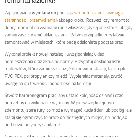
remontu łazienki?
Zaplanowanie
wymiany rur
podczas
remontu łazienki wymaga
staranności i przemyślenia
każdego kroku. Rozważ, czy remont to
dobry moment na wymianę rur, zwłaszcza gdy są one stare, lub gdy
zamierzasz zmienić układ łazienki. W tym przypadku rury łatwiej
zamontować w miejscach, które będą odsłonięte podczas prac.
Wykonaj projekt nowej instalacji, uwzględniając układ
pomieszczenia oraz aktualne normy. Przygotuj dokładną listę
materiałów, które zamierzasz użyć do nowej instalacji, takich jak
PVC, PEX, polipropylen czy miedź. Wybierając materiały, zwróć
uwagę na ich trwałość i odporność na korozję.
Stwórz
harmonogram prac
, aby ustalić kolejność działań i czas
potrzebny na wykonanie wymiany. W pierwszej kolejności
zdemontuj stare rury, co może wymagać kucia ścian lub podłóg, ale
staraj się ograniczyć te prace do niezbędnych miejsc, np. podejść
pod nowe przybory sanitarne.
Nowe rury układaj zgodnie z projektem, zwracając uwagę na