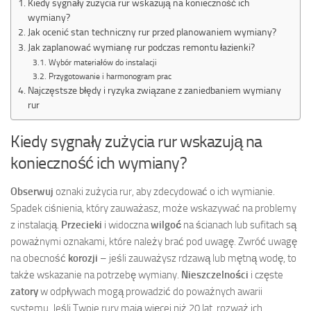
Kiedy sygnały zużycia rur wskazują na konieczność ich
wymiany?
Jak ocenić stan techniczny rur przed planowaniem wymiany?
Jak zaplanować wymianę rur podczas remontu łazienki?
Wybór materiałów do instalacji
Przygotowanie i harmonogram prac
Najczęstsze błędy i ryzyka związane z zaniedbaniem wymiany
rur
Kiedy sygnały zużycia rur wskazują na
konieczność ich wymiany?
Obserwuj
oznaki zużycia rur, aby zdecydować o ich wymianie.
Spadek ciśnienia, który zauważasz, może wskazywać na problemy
z instalacją.
Przecieki
i widoczna
wilgoć
na ścianach lub sufitach są
poważnymi oznakami, które należy brać pod uwagę. Zwróć uwagę
na obecność
korozji
– jeśli zauważysz rdzawą lub mętną wodę, to
także wskazanie na potrzebę wymiany.
Nieszczelności
i częste
zatory
w odpływach mogą prowadzić do poważnych awarii
systemu. Jeśli Twoje rury mają więcej niż 20 lat, rozważ ich