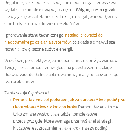
Regularne, kosztowne naprawy punktowe mogą przewyższyć
wydatki na kompleksową wymianę rur.
Wilgoć, pleśń i grzyb
rozwijają się wskutek nieszczelności, co negatywnie wpływa na
stan budynku oraz zdrowie mieszkańców.
Ignorowanie stanu technicznego
instalacji prowadzi do
nieoptymalnego działania systemów
, co składa się na wyższe
rachunki i zwiększone zużycie energii.
W dłuższej perspektywie, zaniedbanie może obniżyć wartość
Twojej nieruchomości ze względu na przestarzałe instalacje.
Rozważ więc dokładne zaplanowanie wymiany rur, aby uniknąć
tych problemów.
Zainteresuje Cię również:
Remont łazienki od podstaw: jak zaplanować kolejność prac
i kontrolować koszty krok po kroku
Remont łazienki to nie
tylko zmiana wystroju, ale także kompleksowe
przedsięwzięcie, które wymaga przemyślanej strategii.
Kluczowe jest zrozumienie, jakie kroki należy podjąć...