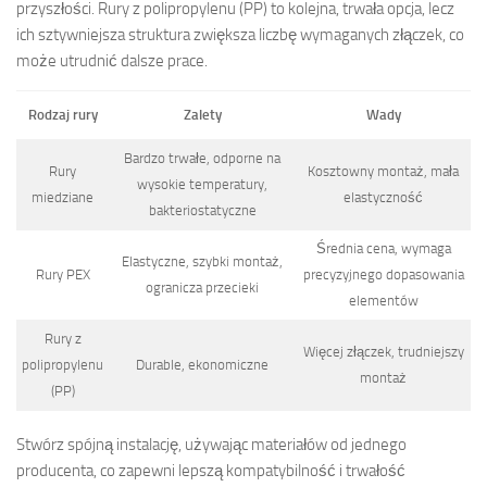
przyszłości. Rury z polipropylenu (PP) to kolejna, trwała opcja, lecz
ich sztywniejsza struktura zwiększa liczbę wymaganych złączek, co
może utrudnić dalsze prace.
Rodzaj rury
Zalety
Wady
Bardzo trwałe, odporne na
Rury
Kosztowny montaż, mała
wysokie temperatury,
miedziane
elastyczność
bakteriostatyczne
Średnia cena, wymaga
Elastyczne, szybki montaż,
Rury PEX
precyzyjnego dopasowania
ogranicza przecieki
elementów
Rury z
Więcej złączek, trudniejszy
polipropylenu
Durable, ekonomiczne
montaż
(PP)
Stwórz spójną instalację, używając materiałów od jednego
producenta, co zapewni lepszą kompatybilność i trwałość