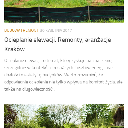
BUDOWA I REMONT
30 KWIETNIA 2017
Ocieplanie elewacji. Remonty, aranżacje
Kraków
Ocieplanie elewacji to temat, który zyskuje na znaczeniu,
szczególnie w kontekście rosnących kosztów energii oraz
dbałości o estetykę budynków. Warto zrozumieć, że
odpowiednie ocieplenie nie tylko wpływa na komfort życia, ale
także na długowieczność...