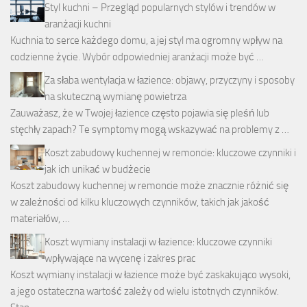
Styl kuchni – Przegląd popularnych stylów i trendów w
aranżacji kuchni
Kuchnia to serce każdego domu, a jej styl ma ogromny wpływ na
codzienne życie. Wybór odpowiedniej aranżacji może być …
Za słaba wentylacja w łazience: objawy, przyczyny i sposoby
na skuteczną wymianę powietrza
Zauważasz, że w Twojej łazience często pojawia się pleśń lub
stęchły zapach? Te symptomy mogą wskazywać na problemy z …
Koszt zabudowy kuchennej w remoncie: kluczowe czynniki i
jak ich unikać w budżecie
Koszt zabudowy kuchennej w remoncie może znacznie różnić się
w zależności od kilku kluczowych czynników, takich jak jakość
materiałów, …
Koszt wymiany instalacji w łazience: kluczowe czynniki
wpływające na wycenę i zakres prac
Koszt wymiany instalacji w łazience może być zaskakująco wysoki,
a jego ostateczna wartość zależy od wielu istotnych czynników.