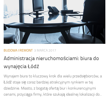
BUDOWA I REMONT
3 MARCA 2017
Administracja nieruchomościami: biura do
wynajęcia Łódź
Wynajem biura to kluczowy krok dla wielu przedsiębiorców, a
Łódź staje się coraz bardziej atrakcyjnym rynkiem w tej
dziedzinie. Miasto, z bogatą ofertą biur i konkurencyjnymi
cenami, przyciąga firmy, które szukają idealnej lokalizacji do...