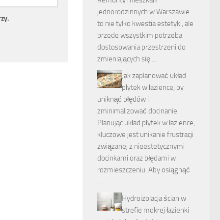
jednorodzinnych w Warszawie
zy.
to nie tylko kwestia estetyki, ale
przede wszystkim potrzeba
dostosowania przestrzeni do
zmieniających się …
Jak zaplanować układ
płytek w łazience, by
uniknąć błędów i
zminimalizować docinanie
Planując układ płytek w łazience,
kluczowe jest unikanie frustracji
związanej z nieestetycznymi
docinkami oraz błędami w
rozmieszczeniu. Aby osiągnąć
…
Hydroizolacja ścian w
strefie mokrej łazienki