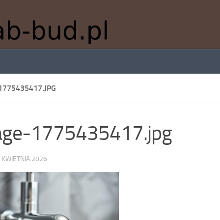
1775435417.JPG
age-1775435417.jpg
 KWIETNIA 2026