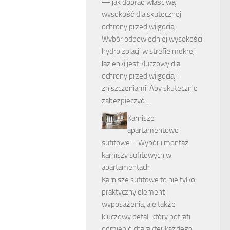
— jak dobrać właściwą
wysokość dla skutecznej
ochrony przed wilgocią
Wybór odpowiedniej wysokości
hydroizolacji w strefie mokrej
łazienki jest kluczowy dla
ochrony przed wilgocią i
zniszczeniami. Aby skutecznie
zabezpieczyć …
Karnisze
apartamentowe
sufitowe – Wybór i montaż
karniszy sufitowych w
apartamentach
Karnisze sufitowe to nie tylko
praktyczny element
wyposażenia, ale także
kluczowy detal, który potrafi
odmienić charakter każdego