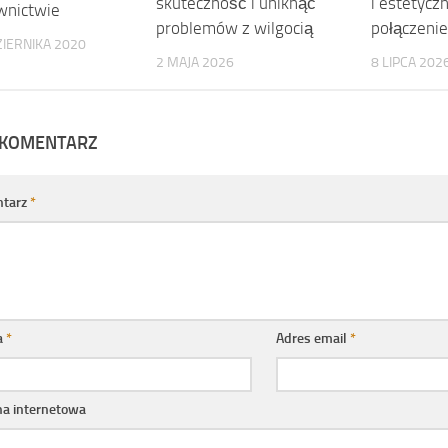
skuteczność i uniknąć
i estetycz
wnictwie
problemów z wilgocią
połączenie
IERNIKA 2020
2 MAJA 2026
8 LIPCA 202
 KOMENTARZ
tarz
*
a
*
Adres email
*
na internetowa