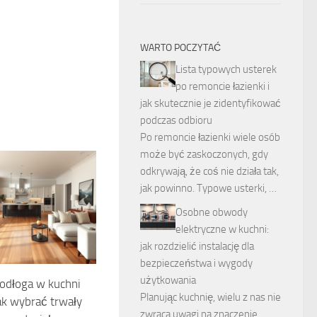
WARTO POCZYTAĆ
Lista typowych usterek
po remoncie łazienki i
jak skutecznie je zidentyfikować
podczas odbioru
Po remoncie łazienki wiele osób
może być zaskoczonych, gdy
odkrywają, że coś nie działa tak,
jak powinno. Typowe usterki, …
Osobne obwody
elektryczne w kuchni:
jak rozdzielić instalację dla
bezpieczeństwa i wygody
użytkowania
podłoga w kuchni
Planując kuchnię, wielu z nas nie
jak wybrać trwały
zwraca uwagi na znaczenie