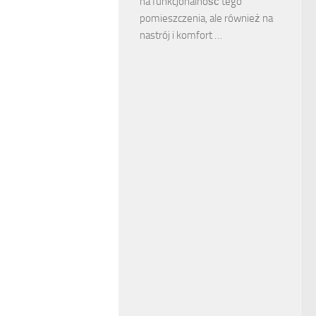
na funkcjonalność tego
pomieszczenia, ale również na
nastrój i komfort …