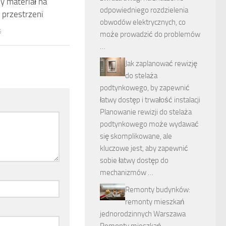
ny materiał na
odpowiedniego rozdzielenia
 przestrzeni
obwodów elektrycznych, co
6
może prowadzić do problemów
…
Jak zaplanować rewizję
do stelaża
podtynkowego, by zapewnić
łatwy dostęp i trwałość instalacji
Planowanie rewizji do stelaża
podtynkowego może wydawać
się skomplikowane, ale
kluczowe jest, aby zapewnić
sobie łatwy dostęp do
mechanizmów …
Remonty budynków:
remonty mieszkań
jednorodzinnych Warszawa
Remonty mieszkań