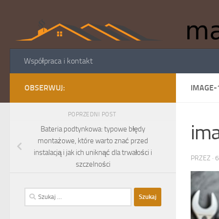
Skip to content
Współpraca i kontakt
OBSERWUJ:
IMAGE-
POPRZEDNI POST
im
Bateria podtynkowa: typowe błędy
montażowe, które warto znać przed
instalacją i jak ich uniknąć dla trwałości i
PRZEZ
·
6
szczelności
Szukaj: