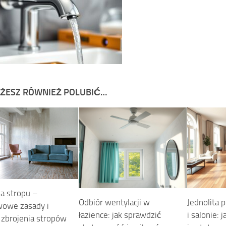
ŻESZ RÓWNIEŻ POLUBIĆ…
ia stropu –
Odbiór wentylacji w
Jednolita 
owe zasady i
łazience: jak sprawdzić
i salonie: 
i zbrojenia stropów