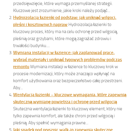
przedsięwzięcie, które wymaga przemyślanej strategii.
Kluczowe jest zrozumienie, jakie kroki należy podjąć...
Hydroizolacja łazienki od podstaw: jak uniknąć wilgoci,
pleśni i kosztownych napraw
Hydroizolacja łazienki to
kluczowy proces, który ma na celu ochronę przed wilgocią,
pleśnią oraz grzybami, które mogą zagrażać zdrowiu i
trwałości budynku....
Wymiana instalacji w łazience: jak zaplanować prace,
wybrać materiały i uniknąć typowych problemów podczas
remontu
Wymiana instalacji w łazience to kluczowy krok w
procesie modernizacji, który może znacząco wpłynąć na
komfort użytkowania oraz bezpieczeństwo całej przestrzeni.
Aby...
Wentylacja łazienki – kluczowe wymagania, które zapewnią
skuteczną wymianę powietrza i ochronę przed wilgocią
Skuteczna wentylacja łazienki to kluczowy element, który nie
tylko zapewnia komfort, ale także chroni przed wilgocią i
pleśnią. Aby spełnić wymagania prawne...
Jaki spadek pod prysznic walk-in zapewnia skuteczne