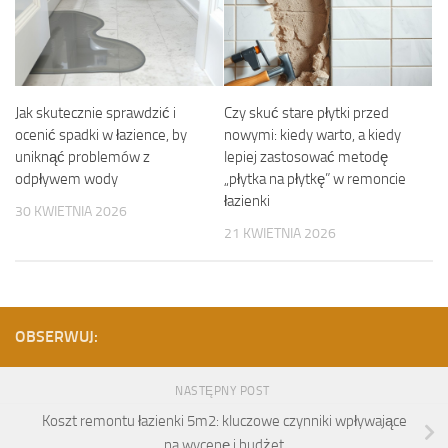
Jak skutecznie sprawdzić i
Czy skuć stare płytki przed
ocenić spadki w łazience, by
nowymi: kiedy warto, a kiedy
uniknąć problemów z
lepiej zastosować metodę
odpływem wody
„płytka na płytkę” w remoncie
łazienki
30 KWIETNIA 2026
21 KWIETNIA 2026
OBSERWUJ:
NASTĘPNY POST
Koszt remontu łazienki 5m2: kluczowe czynniki wpływające
na wycenę i budżet