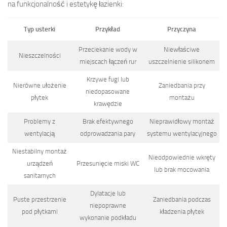
na funkcjonalność i estetykę łazienki:
Typ usterki
Przykład
Przyczyna
Przeciekanie wody w
Niewłaściwe
Nieszczelności
miejscach łączeń rur
uszczelnienie silikonem
Krzywe fugi lub
Nierówne ułożenie
Zaniedbania przy
niedopasowane
płytek
montażu
krawędzie
Problemy z
Brak efektywnego
Nieprawidłowy montaż
wentylacją
odprowadzania pary
systemu wentylacyjnego
Niestabilny montaż
Nieodpowiednie wkręty
urządzeń
Przesunięcie miski WC
lub brak mocowania
sanitarnych
Dylatacje lub
Puste przestrzenie
Zaniedbania podczas
niepoprawne
pod płytkami
kładzenia płytek
wykonanie podkładu