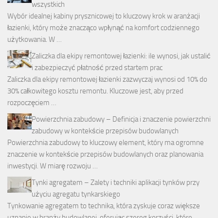
wszystkich
Wybór idealnej kabiny prysznicowej to kluczowy krok w aranżacji
łazienki, który może znacząco wpłynąć na komfort codziennego
użytkowania. W …
Zaliczka dla ekipy remontowej łazienki: ile wynosi, jak ustalić
i zabezpieczyć płatność przed startem prac
Zaliczka dla ekipy remontowej łazienki zazwyczaj wynosi od 10% do
30% całkowitego kosztu remontu. Kluczowe jest, aby przed
rozpoczęciem …
Powierzchnia zabudowy – Definicja i znaczenie powierzchni
zabudowy w kontekście przepisów budowlanych
Powierzchnia zabudowy to kluczowy element, który ma ogromne
znaczenie w kontekście przepisów budowlanych oraz planowania
inwestycji. W miarę rozwoju …
Tynki agregatem – Zalety i techniki aplikacji tynków przy
użyciu agregatu tynkarskiego
Tynkowanie agregatem to technika, która zyskuje coraz większe
uznanie w branży budowlanej, oferując szereg korzyści, które