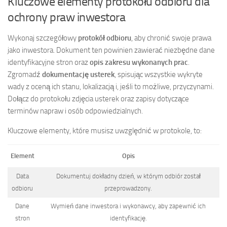
Kluczowe elementy protokołu odbioru dla
ochrony praw inwestora
Wykonaj szczegółowy
protokół odbioru
, aby chronić swoje prawa
jako inwestora. Dokument ten powinien zawierać niezbędne dane
identyfikacyjne stron oraz
opis zakresu wykonanych prac
.
Zgromadź
dokumentację usterek
, spisując wszystkie wykryte
wady z oceną ich stanu, lokalizacją i, jeśli to możliwe, przyczynami.
Dołącz do protokołu zdjęcia usterek oraz zapisy dotyczące
terminów napraw i osób odpowiedzialnych.
Kluczowe elementy, które musisz uwzględnić w protokole, to:
Element
Opis
Data
Dokumentuj dokładny dzień, w którym odbiór został
odbioru
przeprowadzony.
Dane
Wymień dane inwestora i wykonawcy, aby zapewnić ich
stron
identyfikację.