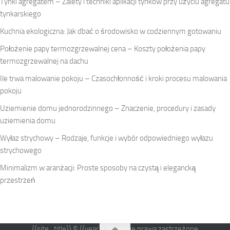
Tynki agregatem – Zalety i techniki aplikacji tynków przy użyciu agregatu
tynkarskiego
Kuchnia ekologiczna: Jak dbać o środowisko w codziennym gotowaniu
Położenie papy termozgrzewalnej cena – Koszty położenia papy
termozgrzewalnej na dachu
Ile trwa malowanie pokoju – Czasochłonność i kroki procesu malowania
pokoju
Uziemienie domu jednorodzinnego – Znaczenie, procedury i zasady
uziemienia domu
Wyłaz strychowy – Rodzaje, funkcje i wybór odpowiedniego wyłazu
strychowego
Minimalizm w aranżacji: Proste sposoby na czystą i elegancką
przestrzeń
{{site_title}} © {{year}}. Wszelkie prawa zastrzeżone