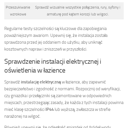
Przeszukiwanie
Sprawdź wizualnie wszystkie połączenia, rury, syfony i
wzrokowe
armaturę pod kątem korozji lub wilgoci.
Regularne testy szczelności są kluczowe dla zapobiegania
poważniejszym awariom. Upewnij się, że instalacja została
sprawdzona przed jej oddaniem do użytku, aby uniknąć
kosztownych napraw i zniszczeń w przyszłości.
Sprawdzenie instalacji elektrycznej i
oświetlenia w łazience
Sprawdź
instalację elektryczną
w łazience, aby zapewnić
bezpieczeństwo i zgodność z normami. Rozpocznij od weryfikacji,
czy gniazdka i przełączniki są zamontowane w odpowiednich
miejscach, przestrzegając zasady, że każda z tych instalacji powinna
mieć klasę szczelności
IP44
lub wyższą, zwłaszcza w strefie
narażonej na wilgoć.
Również upewnij się, że odległość gniazdek od źródeł wody