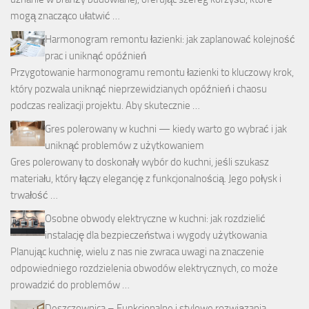
mogą znacząco ułatwić …
Harmonogram remontu łazienki: jak zaplanować kolejność
prac i uniknąć opóźnień
Przygotowanie harmonogramu remontu łazienki to kluczowy krok,
który pozwala uniknąć nieprzewidzianych opóźnień i chaosu
podczas realizacji projektu. Aby skutecznie …
Gres polerowany w kuchni — kiedy warto go wybrać i jak
uniknąć problemów z użytkowaniem
Gres polerowany to doskonały wybór do kuchni, jeśli szukasz
materiału, który łączy elegancję z funkcjonalnością. Jego połysk i
trwałość …
Osobne obwody elektryczne w kuchni: jak rozdzielić
instalację dla bezpieczeństwa i wygody użytkowania
Planując kuchnię, wielu z nas nie zwraca uwagi na znaczenie
odpowiedniego rozdzielenia obwodów elektrycznych, co może
prowadzić do problemów …
Deszczownica – Funkcjonalne i stylowe rozwiązania