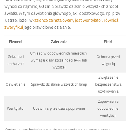
wynosi co najmniej
60 cm
. Sprawdź działanie wszystkich źródeł
światła, w tym oświetlenia głównego jak i dodatkowego, np. przy
lustrze. Jeżeli w
łazience zainstalowany jest wentylator, również
zweryfikuj
jego prawidłowe działanie.
Element
Zalecenie
Efekt
Umieść w odpowiednich miejscach,
Gniazdka i
Ochrona przed
wymagaj klasy szczelności IP44 lub
przełączniki
wilgocią
wyższej
Zwiększenie
Oświetlenie
Sprawdź działanie wszystkich lamp
bezpieczeństwa
użytkowania
Zapewnienie
Wentylator
Upewnij się, że działa poprawnie
odpowiedniej
wentylacji
Kontroluj, czy instalacja elektryczna została wykonana przez