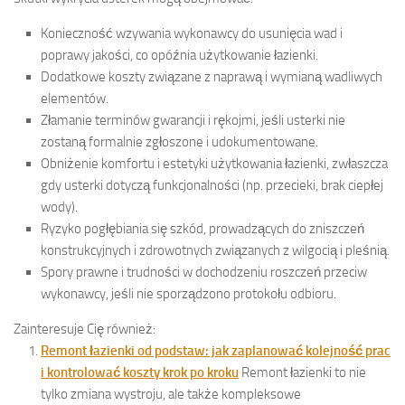
Konieczność wzywania wykonawcy do usunięcia wad i
poprawy jakości, co opóźnia użytkowanie łazienki.
Dodatkowe koszty związane z naprawą i wymianą wadliwych
elementów.
Złamanie terminów gwarancji i rękojmi, jeśli usterki nie
zostaną formalnie zgłoszone i udokumentowane.
Obniżenie komfortu i estetyki użytkowania łazienki, zwłaszcza
gdy usterki dotyczą funkcjonalności (np. przecieki, brak ciepłej
wody).
Ryzyko pogłębiania się szkód, prowadzących do zniszczeń
konstrukcyjnych i zdrowotnych związanych z wilgocią i pleśnią.
Spory prawne i trudności w dochodzeniu roszczeń przeciw
wykonawcy, jeśli nie sporządzono protokołu odbioru.
Zainteresuje Cię również:
Remont łazienki od podstaw: jak zaplanować kolejność prac
i kontrolować koszty krok po kroku
Remont łazienki to nie
tylko zmiana wystroju, ale także kompleksowe