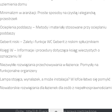
uziemienia domu
Minimalizm w aranżacji: Proste sposoby na czystą i elegancką
przestrzeń
Ocieplenia poddaszy – Metody i materiały stosowane przy ocieplaniu
poddaszy
Geberit niski – Zalety i funkcje WC Geberit z niskim spłucznikiem
Księgi W – Informacje i procedury dotyczące ksiąg wieczystych o
oznaczeniu W
Niezwykłe rozwiązania przechowywania w łazience: Pomysły na
funkcjonalne organizery
Lampa stojąca, wynalazek, a może instalacja? W lofcie łatwo się pomylić
Nowatorskie rozwiązania dla łazienek dla osób z niepełnosprawnościami
{{site_title}} © {{year}}. Wszelkie prawa zastrzeżone