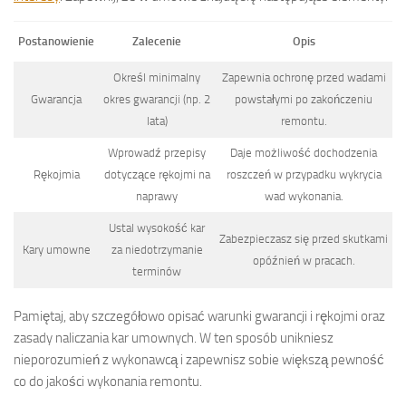
Postanowienie
Zalecenie
Opis
Określ minimalny
Zapewnia ochronę przed wadami
Gwarancja
okres gwarancji (np. 2
powstałymi po zakończeniu
lata)
remontu.
Wprowadź przepisy
Daje możliwość dochodzenia
Rękojmia
dotyczące rękojmi na
roszczeń w przypadku wykrycia
naprawy
wad wykonania.
Ustal wysokość kar
Zabezpieczasz się przed skutkami
Kary umowne
za niedotrzymanie
opóźnień w pracach.
terminów
Pamiętaj, aby szczegółowo opisać warunki gwarancji i rękojmi oraz
zasady naliczania kar umownych. W ten sposób unikniesz
nieporozumień z wykonawcą i zapewnisz sobie większą pewność
co do jakości wykonania remontu.