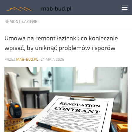
Skip to content
REMONT ŁAZIENKI
Umowa na remont łazienki: co koniecznie
wpisać, by uniknąć problemów i sporów
PRZEZ
MAB-BUD.PL
·
21 MAJA 2026