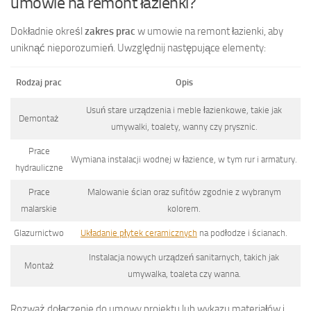
umowie na remont łazienki?
Dokładnie określ
zakres prac
w umowie na remont łazienki, aby
uniknąć nieporozumień. Uwzględnij następujące elementy:
Rodzaj prac
Opis
Usuń stare urządzenia i meble łazienkowe, takie jak
Demontaż
umywalki, toalety, wanny czy prysznic.
Prace
Wymiana instalacji wodnej w łazience, w tym rur i armatury.
hydrauliczne
Prace
Malowanie ścian oraz sufitów zgodnie z wybranym
malarskie
kolorem.
Glazurnictwo
Układanie płytek ceramicznych
na podłodze i ścianach.
Instalacja nowych urządzeń sanitarnych, takich jak
Montaż
umywalka, toaleta czy wanna.
Rozważ dołączenie do umowy projektu lub wykazu materiałów i