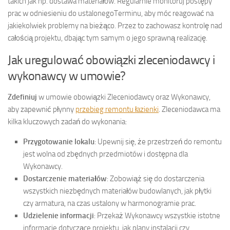
takich jak np. dostawa materiałów. Regularnie monitoruj postępy
prac w odniesieniu do ustalonegoTerminu, aby móc reagować na
jakiekolwiek problemy na bieżąco. Przez to zachowasz kontrolę nad
całością projektu, dbając tym samym o jego sprawną realizację.
Jak uregulować obowiązki zleceniodawcy i
wykonawcy w umowie?
Zdefiniuj
w umowie obowiązki Zleceniodawcy oraz Wykonawcy,
aby zapewnić płynny
przebieg remontu łazienki
. Zleceniodawca ma
kilka kluczowych zadań do wykonania:
Przygotowanie lokalu
: Upewnij się, że przestrzeń do remontu
jest wolna od zbędnych przedmiotów i dostępna dla
Wykonawcy.
Dostarczenie materiałów
: Zobowiąż się do dostarczenia
wszystkich niezbędnych materiałów budowlanych, jak płytki
czy armatura, na czas ustalony w harmonogramie prac.
Udzielenie informacji
: Przekaż Wykonawcy wszystkie istotne
informacje dotyczące projektu, jak plany instalacji czy