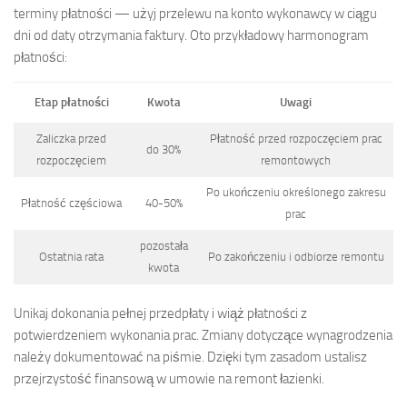
terminy płatności — użyj przelewu na konto wykonawcy w ciągu
dni od daty otrzymania faktury. Oto przykładowy harmonogram
płatności:
Etap płatności
Kwota
Uwagi
Zaliczka przed
Płatność przed rozpoczęciem prac
do 30%
rozpoczęciem
remontowych
Po ukończeniu określonego zakresu
Płatność częściowa
40-50%
prac
pozostała
Ostatnia rata
Po zakończeniu i odbiorze remontu
kwota
Unikaj dokonania pełnej przedpłaty i wiąż płatności z
potwierdzeniem wykonania prac. Zmiany dotyczące wynagrodzenia
należy dokumentować na piśmie. Dzięki tym zasadom ustalisz
przejrzystość finansową w umowie na remont łazienki.