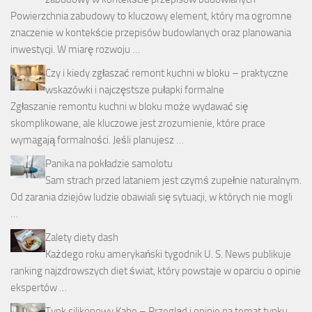
Powierzchnia zabudowy to kluczowy element, który ma ogromne
znaczenie w kontekście przepisów budowlanych oraz planowania
inwestycji. W miarę rozwoju …
Czy i kiedy zgłaszać remont kuchni w bloku – praktyczne
wskazówki i najczęstsze pułapki formalne
Zgłaszanie remontu kuchni w bloku może wydawać się
skomplikowane, ale kluczowe jest zrozumienie, które prace
wymagają formalności. Jeśli planujesz …
Panika na pokładzie samolotu
Sam strach przed lataniem jest czymś zupełnie naturalnym.
Od zarania dziejów ludzie obawiali się sytuacji, w których nie mogli
…
Zalety diety dash
Każdego roku amerykański tygodnik U. S. News publikuje
ranking najzdrowszych diet świat, który powstaje w oparciu o opinie
ekspertów …
Tynk silikonowy Kabe – Przegląd i opinie na temat tynku