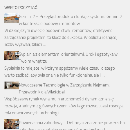
WARTO POCZYTAĆ
Gemini 2 – Przegląd produktu i funkcje systemu Gemini 2
w kontekście budowy i remontów
W dzisiejszym świecie budownictwa i remontów, efektywne
zarządzanie projektami to klucz do sukcesu. W obliczu rosnącej
liczby wyzwań, takich …
Sypialnia z elementami orientalnymi: Urok i egzotyka w
Twoim wnętrzu
Sypialnia to miejsce, w którym spędzamy wiele czasu, dlatego
warto zadbać, aby była ona nie tylko funkcjonalna, ale i …
Nowoczesne Technologie w Zarządzaniu Najmem:
Przewodnik dla Właścicieli
Współczesny rynek wynajmu nieruchomości dynamicznie się
rozwija, a jednym z głównych czynników tego rozwoju jest rosnąca
rola nowoczesnych technologii. …
Powierzchnia zabudowy – Definicja i znaczenie powierzchni
zabudowy w kontekście przepisów budowlanych