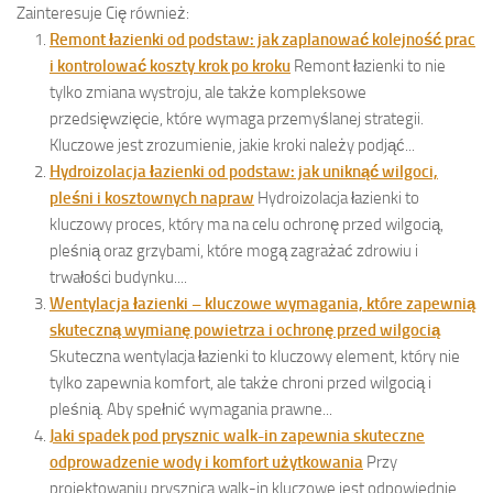
Zainteresuje Cię również:
Remont łazienki od podstaw: jak zaplanować kolejność prac
i kontrolować koszty krok po kroku
Remont łazienki to nie
tylko zmiana wystroju, ale także kompleksowe
przedsięwzięcie, które wymaga przemyślanej strategii.
Kluczowe jest zrozumienie, jakie kroki należy podjąć...
Hydroizolacja łazienki od podstaw: jak uniknąć wilgoci,
pleśni i kosztownych napraw
Hydroizolacja łazienki to
kluczowy proces, który ma na celu ochronę przed wilgocią,
pleśnią oraz grzybami, które mogą zagrażać zdrowiu i
trwałości budynku....
Wentylacja łazienki – kluczowe wymagania, które zapewnią
skuteczną wymianę powietrza i ochronę przed wilgocią
Skuteczna wentylacja łazienki to kluczowy element, który nie
tylko zapewnia komfort, ale także chroni przed wilgocią i
pleśnią. Aby spełnić wymagania prawne...
Jaki spadek pod prysznic walk-in zapewnia skuteczne
odprowadzenie wody i komfort użytkowania
Przy
projektowaniu prysznica walk-in kluczowe jest odpowiednie