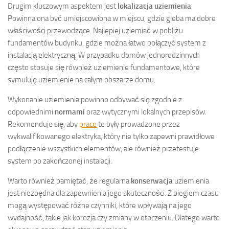
Drugim kluczowym aspektem jest
lokalizacja uziemienia
.
Powinna ona być umiejscowiona w miejscu, gdzie gleba ma dobre
właściwości przewodzące. Najlepiej uziemiać w pobliżu
fundamentów budynku, gdzie można łatwo połączyć system z
instalacją elektryczną. W przypadku domów jednorodzinnych
często stosuje się również uziemienie fundamentowe, które
symuluję uziemienie na całym obszarze domu.
Wykonanie uziemienia powinno odbywać się zgodnie z
odpowiednimi
normami
oraz wytycznymi lokalnych przepisów.
Rekomenduje się, aby
prace
te były prowadzone przez
wykwalifikowanego elektryka, który nie tylko zapewni prawidłowe
podłączenie wszystkich elementów, ale również przetestuje
system po zakończonej instalacji.
Warto również pamiętać, że regularna
konserwacja
uziemienia
jest niezbędna dla zapewnienia jego skuteczności. Z biegiem czasu
mogą występować różne czynniki, które wpływają na jego
wydajność, takie jak korozja czy zmiany w otoczeniu. Dlatego warto