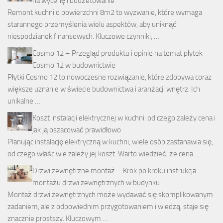
na wycenę i budżetowanie
Remont kuchni o powierzchni 8m2 to wyzwanie, które wymaga
starannego przemyślenia wielu aspektów, aby uniknąć
niespodzianek finansowych. Kluczowe czynniki, …
Cosmo 12 – Przegląd produktu i opinie na temat płytek
Cosmo 12 w budownictwie
Płytki Cosmo 12 to nowoczesne rozwiązanie, które zdobywa coraz
większe uznanie w świecie budownictwa i aranżacji wnętrz. Ich
unikalne …
Koszt instalacji elektrycznej w kuchni: od czego zależy cena i
jak ją oszacować prawidłowo
Planując instalację elektryczną w kuchni, wiele osób zastanawia się,
od czego właściwie zależy jej koszt. Warto wiedzieć, że cena …
Drzwi zewnętrzne montaż – Krok po kroku instrukcja
montażu drzwi zewnętrznych w budynku
Montaż drzwi zewnętrznych może wydawać się skomplikowanym
zadaniem, ale z odpowiednim przygotowaniem i wiedzą, staje się
znacznie prostszy. Kluczowym …