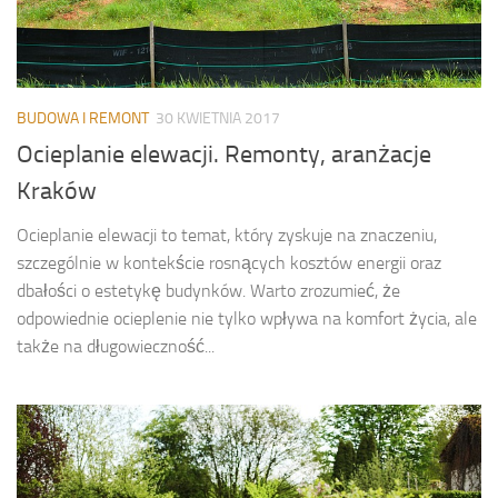
BUDOWA I REMONT
30 KWIETNIA 2017
Ocieplanie elewacji. Remonty, aranżacje
Kraków
Ocieplanie elewacji to temat, który zyskuje na znaczeniu,
szczególnie w kontekście rosnących kosztów energii oraz
dbałości o estetykę budynków. Warto zrozumieć, że
odpowiednie ocieplenie nie tylko wpływa na komfort życia, ale
także na długowieczność...