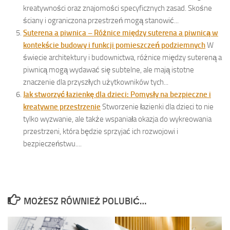
kreatywności oraz znajomości specyficznych zasad. Skośne
ściany i ograniczona przestrzeń mogą stanowić...
Suterena a piwnica – Różnice między suterena a piwnicą w
kontekście budowy i funkcji pomieszczeń podziemnych
W
świecie architektury i budownictwa, różnice między sutereną a
piwnicą mogą wydawać się subtelne, ale mają istotne
znaczenie dla przyszłych użytkowników tych...
Jak stworzyć łazienkę dla dzieci: Pomysły na bezpieczne i
kreatywne przestrzenie
Stworzenie łazienki dla dzieci to nie
tylko wyzwanie, ale także wspaniała okazja do wykreowania
przestrzeni, która będzie sprzyjać ich rozwojowi i
bezpieczeństwu....
MOŻESZ RÓWNIEŻ POLUBIĆ…