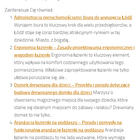
Zainteresuje Cię również:
Administracja nieruchomościami: biura do wynajęcia Łódź
Wynajem biura to kluczowy krok dla wielu przedsiębiorców, a
Łódź staje się coraz bardziej atrakcyjnym rynkiem w tej
dziedzinie. Miasto, z bogatą...
Ergonomia łazienki – Zasady projektowania ergonomicznej i
wygodnej łazienki
Ergonomia łazienki to kluczowy element,
który wpływa na komfort codziennego użytkowania tego
pomieszczenia. Właściwe zaprojektowanie łazienki nie tylko
ułatwia poruszanie się, ale...
Domek drewniany dla dzieci – Projekty i porady dotyczące
budowy drewnianego domku dla dzieci
Marzysz o
stworzeniu magicznego miejsca dla swojego dziecka, które
stanie się idealnym miejscem do zabawy i relaksu? Drewniany
domek to nie tylko...
Aranżacja łazienki na poddaszu – Porady i pomysły na
funkcjonalną aranżację łazienki na poddaszu
Aranżacja
łazienki na poddaszu to nie lada wyzwanie, które wymaga