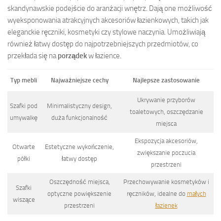
skandynawskie podejście do aranżacji wnętrz. Dają one możliwość
wyeksponowania atrakcyjnych akcesoriów łazienkowych, takich jak
eleganckie ręczniki, kosmetyki czy stylowe naczynia. Umożliwiają
również łatwy dostęp do najpotrzebniejszych przedmiotów, co
przekłada się na
porządek
w łazience.
Typ mebli
Najważniejsze cechy
Najlepsze zastosowanie
Ukrywanie przyborów
Szafki pod
Minimalistyczny design,
toaletowych, oszczędzanie
umywalkę
duża funkcjonalność
miejsca
Ekspozycja akcesoriów,
Otwarte
Estetyczne wykończenie,
zwiększanie poczucia
półki
łatwy dostęp
przestrzeni
Oszczędność miejsca,
Przechowywanie kosmetyków i
Szafki
optyczne powiększenie
ręczników, idealne do
małych
wiszące
przestrzeni
łazienek