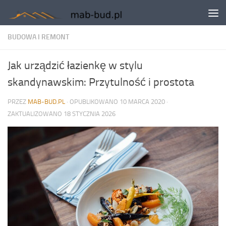
Skip to content
BUDOWA I REMONT
Jak urządzić łazienkę w stylu
skandynawskim: Przytulność i prostota
PRZEZ
MAB-BUD.PL
· OPUBLIKOWANO
10 MARCA 2020
·
ZAKTUALIZOWANO
18 STYCZNIA 2026