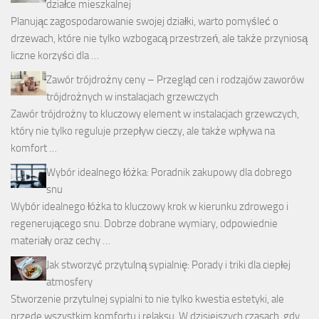
działce mieszkalnej
Planując zagospodarowanie swojej działki, warto pomyśleć o
drzewach, które nie tylko wzbogacą przestrzeń, ale także przyniosą
liczne korzyści dla …
Zawór trójdrożny ceny – Przegląd cen i rodzajów zaworów
trójdrożnych w instalacjach grzewczych
Zawór trójdrożny to kluczowy element w instalacjach grzewczych,
który nie tylko reguluje przepływ cieczy, ale także wpływa na
komfort …
Wybór idealnego łóżka: Poradnik zakupowy dla dobrego
snu
Wybór idealnego łóżka to kluczowy krok w kierunku zdrowego i
regenerującego snu. Dobrze dobrane wymiary, odpowiednie
materiały oraz cechy …
Jak stworzyć przytulną sypialnię: Porady i triki dla ciepłej
atmosfery
Stworzenie przytulnej sypialni to nie tylko kwestia estetyki, ale
przede wszystkim komfortu i relaksu. W dzisiejszych czasach, gdy