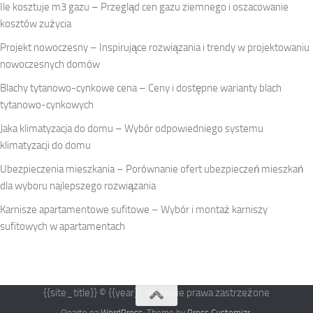
Ile kosztuje m3 gazu – Przegląd cen gazu ziemnego i oszacowanie
kosztów zużycia
Projekt nowoczesny – Inspirujące rozwiązania i trendy w projektowaniu
nowoczesnych domów
Blachy tytanowo-cynkowe cena – Ceny i dostępne warianty blach
tytanowo-cynkowych
Jaka klimatyzacja do domu – Wybór odpowiedniego systemu
klimatyzacji do domu
Ubezpieczenia mieszkania – Porównanie ofert ubezpieczeń mieszkań
dla wyboru najlepszego rozwiązania
Karnisze apartamentowe sufitowe – Wybór i montaż karniszy
sufitowych w apartamentach
{{site_title}} © {{year}}. Wszelkie prawa zastrzeżone
Oparte na
WordPress
. Theme by
Press Customizr
.