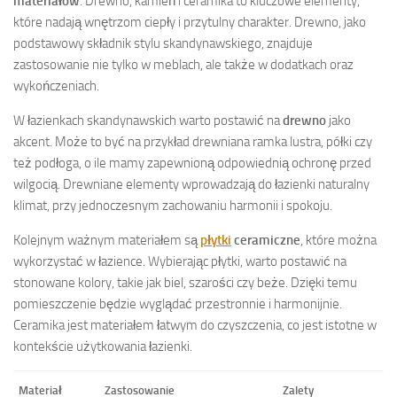
materiałów
. Drewno, kamień i ceramika to kluczowe elementy,
które nadają wnętrzom ciepły i przytulny charakter. Drewno, jako
podstawowy składnik stylu skandynawskiego, znajduje
zastosowanie nie tylko w meblach, ale także w dodatkach oraz
wykończeniach.
W łazienkach skandynawskich warto postawić na
drewno
jako
akcent. Może to być na przykład drewniana ramka lustra, półki czy
też podłoga, o ile mamy zapewnioną odpowiednią ochronę przed
wilgocią. Drewniane elementy wprowadzają do łazienki naturalny
klimat, przy jednoczesnym zachowaniu harmonii i spokoju.
Kolejnym ważnym materiałem są
płytki
ceramiczne
, które można
wykorzystać w łazience. Wybierając płytki, warto postawić na
stonowane kolory, takie jak biel, szarości czy beże. Dzięki temu
pomieszczenie będzie wyglądać przestronnie i harmonijnie.
Ceramika jest materiałem łatwym do czyszczenia, co jest istotne w
kontekście użytkowania łazienki.
Materiał
Zastosowanie
Zalety