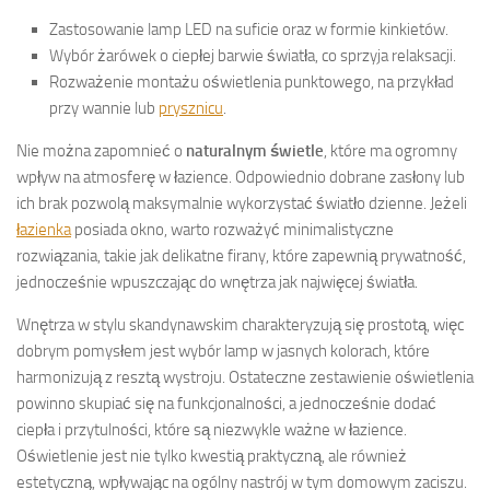
Zastosowanie lamp LED na suficie oraz w formie kinkietów.
Wybór żarówek o ciepłej barwie światła, co sprzyja relaksacji.
Rozważenie montażu oświetlenia punktowego, na przykład
przy wannie lub
prysznicu
.
Nie można zapomnieć o
naturalnym świetle
, które ma ogromny
wpływ na atmosferę w łazience. Odpowiednio dobrane zasłony lub
ich brak pozwolą maksymalnie wykorzystać światło dzienne. Jeżeli
łazienka
posiada okno, warto rozważyć minimalistyczne
rozwiązania, takie jak delikatne firany, które zapewnią prywatność,
jednocześnie wpuszczając do wnętrza jak najwięcej światła.
Wnętrza w stylu skandynawskim charakteryzują się prostotą, więc
dobrym pomysłem jest wybór lamp w jasnych kolorach, które
harmonizują z resztą wystroju. Ostateczne zestawienie oświetlenia
powinno skupiać się na funkcjonalności, a jednocześnie dodać
ciepła i przytulności, które są niezwykle ważne w łazience.
Oświetlenie jest nie tylko kwestią praktyczną, ale również
estetyczną, wpływając na ogólny nastrój w tym domowym zaciszu.