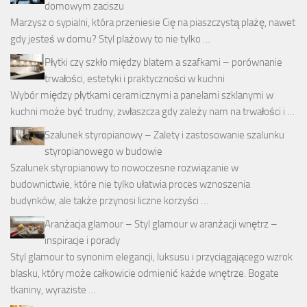
domowym zaciszu
Marzysz o sypialni, która przeniesie Cię na piaszczystą plażę, nawet
gdy jesteś w domu? Styl plażowy to nie tylko …
Płytki czy szkło między blatem a szafkami – porównanie
trwałości, estetyki i praktyczności w kuchni
Wybór między płytkami ceramicznymi a panelami szklanymi w
kuchni może być trudny, zwłaszcza gdy zależy nam na trwałości i …
Szalunek styropianowy – Zalety i zastosowanie szalunku
styropianowego w budowie
Szalunek styropianowy to nowoczesne rozwiązanie w
budownictwie, które nie tylko ułatwia proces wznoszenia
budynków, ale także przynosi liczne korzyści …
Aranżacja glamour – Styl glamour w aranżacji wnętrz –
inspiracje i porady
Styl glamour to synonim elegancji, luksusu i przyciągającego wzrok
blasku, który może całkowicie odmienić każde wnętrze. Bogate
tkaniny, wyraziste …