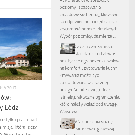
poziomy i spasowanie
zabudowy kuchennej, kluczowe
są odpowiednie narzędzia oraz
znajomość norm budowlanych.
Wybór poziomicy, dalmierza …
Czy zmywarka może
stać daleko od zlewu:
praktyczne ograniczenia i wpływ
na komfort użytkowania kuchni
Zmywarka może być
zamontowana w znacznej
RCA 2017
odległości od zlewu, jednak
ków:
istnieją praktyczne ograniczenia,
które należy wziąć pod uwagę.
y Łódź
Właściwa …
ie tylko praca nad
Wzmocnienia ściany
 misja, która łączy
kartonowo-gipsowej
. W Łodzi, gdzie