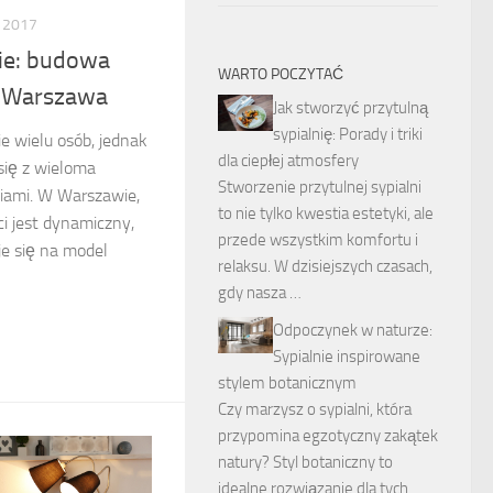
 2017
ie: budowa
WARTO POCZYTAĆ
 Warszawa
Jak stworzyć przytulną
sypialnię: Porady i triki
 wielu osób, jednak
dla ciepłej atmosfery
się z wieloma
Stworzenie przytulnej sypialni
iami. W Warszawie,
to nie tylko kwestia estetyki, ale
i jest dynamiczny,
przede wszystkim komfortu i
je się na model
relaksu. W dzisiejszych czasach,
gdy nasza …
Odpoczynek w naturze:
Sypialnie inspirowane
stylem botanicznym
Czy marzysz o sypialni, która
przypomina egzotyczny zakątek
natury? Styl botaniczny to
idealne rozwiązanie dla tych,