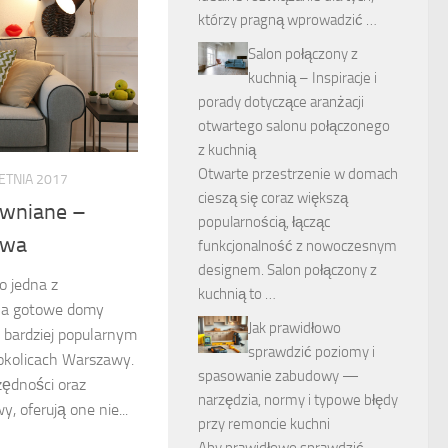
którzy pragną wprowadzić …
Salon połączony z
kuchnią – Inspiracje i
porady dotyczące aranżacji
otwartego salonu połączonego
z kuchnią
Otwarte przestrzenie w domach
ETNIA 2017
cieszą się coraz większą
wniane –
popularnością, łącząc
awa
funkcjonalność z nowoczesnym
designem. Salon połączony z
o jedna z
kuchnią to …
, a gotowe domy
Jak prawidłowo
z bardziej popularnym
sprawdzić poziomy i
okolicach Warszawy.
spasowanie zabudowy —
zędności oraz
narzędzia, normy i typowe błędy
 oferują one nie...
przy remoncie kuchni
Aby prawidłowo sprawdzić