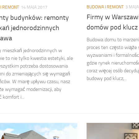
BUDOWA I REMONT
3 MAJA
I REMONT
14 MAJA 2017
Firmy w Warszaw
ty budynków: remonty
domów pod klucz
kań jednorodzinnych
zawa
Budowa domu to marzenie
proces ten często wiąże 
 mieszkań jednorodzinnych w
wyzwaniami i formalnośc
e to nie tylko kwestia estetyki, ale
gdzie rynek nieruchomośc
wszystkim potrzeba dostosowania
coraz więcej osób decydu
eni do zmieniających się wymagań
budowy pod klucz,...
ńców. W miarę upływu czasu, nasz
e wymagać modernizacji, aby
 komfort i...