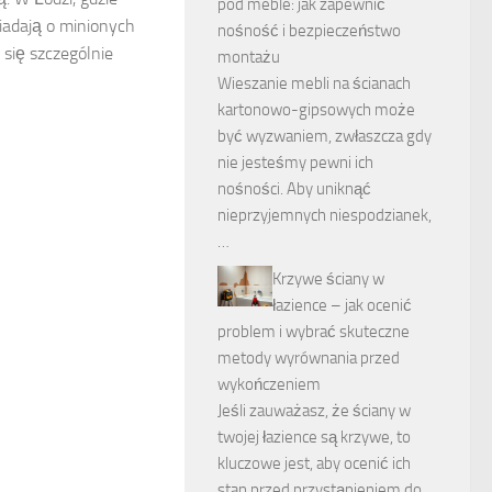
pod meble: jak zapewnić
adają o minionych
nośność i bezpieczeństwo
 się szczególnie
montażu
Wieszanie mebli na ścianach
kartonowo-gipsowych może
być wyzwaniem, zwłaszcza gdy
nie jesteśmy pewni ich
nośności. Aby uniknąć
nieprzyjemnych niespodzianek,
…
Krzywe ściany w
łazience – jak ocenić
problem i wybrać skuteczne
metody wyrównania przed
wykończeniem
Jeśli zauważasz, że ściany w
twojej łazience są krzywe, to
kluczowe jest, aby ocenić ich
stan przed przystąpieniem do …