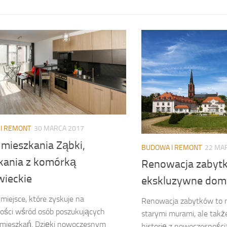
I REMONT
30 MARCA 2017
mieszkania Ząbki,
BUDOWA I REMONT
22 MA
kania z komórką
Renowacja zabyt
ieckie
ekskluzywne dom
 miejsce, które zyskuje na
Renowacja zabytków to n
ości wśród osób poszukujących
starymi murami, ale także
mieszkań. Dzięki nowoczesnym
historię z nowoczesnością