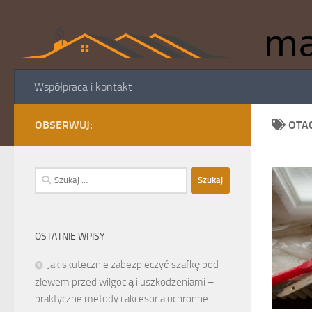
Skip to content
Współpraca i kontakt
OBSERWUJ:
OTA
Szukaj:
OSTATNIE WPISY
Jak skutecznie zabezpieczyć szafkę pod
zlewem przed wilgocią i uszkodzeniami –
praktyczne metody i akcesoria ochronne