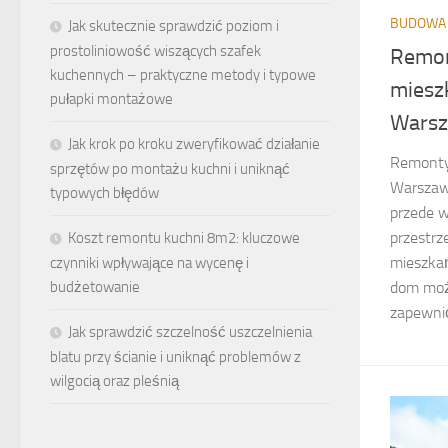
BUDOWA 
Jak skutecznie sprawdzić poziom i
prostoliniowość wiszących szafek
Remon
kuchennych – praktyczne metody i typowe
miesz
pułapki montażowe
Wars
Jak krok po kroku zweryfikować działanie
Remonty
sprzętów po montażu kuchni i uniknąć
Warszawi
typowych błędów
przede 
przestrz
Koszt remontu kuchni 8m2: kluczowe
mieszka
czynniki wpływające na wycenę i
dom moż
budżetowanie
zapewnić
Jak sprawdzić szczelność uszczelnienia
blatu przy ścianie i uniknąć problemów z
wilgocią oraz pleśnią