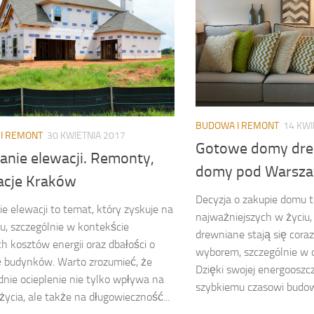
BUDOWA I REMONT
14 KWI
I REMONT
30 KWIETNIA 2017
Gotowe domy dre
anie elewacji. Remonty,
domy pod Warsz
acje Kraków
Decyzja o zakupie domu t
ie elewacji to temat, który zyskuje na
najważniejszych w życiu
u, szczególnie w kontekście
drewniane stają się cora
h kosztów energii oraz dbałości o
wyborem, szczególnie w 
 budynków. Warto zrozumieć, że
Dzięki swojej energooszc
nie ocieplenie nie tylko wpływa na
szybkiemu czasowi budowy,
życia, ale także na długowieczność...